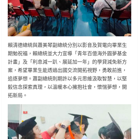
賴清德總統與蕭美琴副總統分別以影音及賀電向畢業生
期勉祝福，賴總統並大力宣導「青年百億海外圓夢基金
計畫」及「利息減一趴、展延加一年」的學貸減免新方
案，希望畢業生能透過出國交流開拓視野，勇敢前進，
追逐夢想。蕭副總統則期許以多元思維汲取智慧，以堅
毅信念探索真理，以溫暖本心擁抱社會，懷惴夢想，開
拓新局。