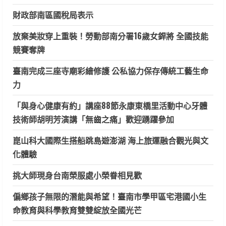
財政部南區國稅局表示
放棄美妝穿上重裝！勞動部南分署16歲女銲將 全國技能
競賽奪牌
臺南完成三座寺廟彩繪修護 公私協力保存傳統工藝生命
力
「與身心健康有約」講座88節永康東橋里活動中心牙體
技術師胡明芳演講「無齒之痛」歡迎踴躍參加
崑山科大國際生搭船跳島遊澎湖 海上旅運融合觀光與文
化體驗
挑大師現身台南榮服處小榮眷相見歡
偏鄉孩子無限的潛能與希望！臺南市學甲區宅港國小生
命教育與科學教育雙雙綻放全國光芒