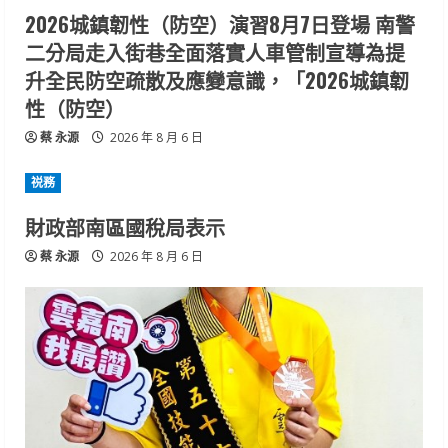
2026城鎮韌性（防空）演習8月7日登場 南警
二分局走入街巷全面落實人車管制宣導為提
升全民防空疏散及應變意識，「2026城鎮韌
性（防空）
蔡 永源
2026 年 8 月 6 日
祱務
財政部南區國稅局表示
蔡 永源
2026 年 8 月 6 日