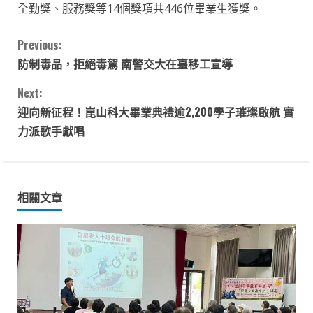
全勤獎、服務獎等14個獎項共446位畢業生獲獎。
C
Previous:
防制毒品，拒絕毒駕 南警交大在臺移工宣導
o
Next:
n
迎向新征程！崑山科大畢業典禮逾2,200學子璀璨啟航 實
t
力派歌手獻唱
i
n
相關文章
u
e
R