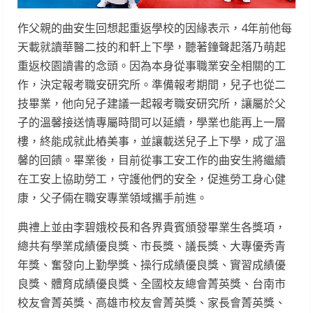
作父親的曲安生回想起重返學校的因緣表示，4年前他每
天載就讀華醫二技的和軒上下學，聽著鐘聲起落乃萌起
重返校園讀書的念頭。因為本身從事職業安全相關的工
作，決定報考職安研究所。準備報考期間，兒子也從二
技畢業，他向兒子建議一起報考職安研究所，讓屬於父
子的溫馨接送情專屬時間可以延續，學業也能再上一層
樓，終能成就此樁美事，並讓載送兒子上下學，成了溫
馨的回饋。畢業後，目前從事工安工作的曲安生將繼續
在工安上協助勞工，守護他們的安全，促進勞工身心健
康，父子倆在職安專業領域攜手前進。
典禮上並由李碧娥校長和各界貴賓頒發畢業生各獎項，
總共有學業成績優良獎、市長獎、議長獎、大專優秀青
年獎、奮發向上勤學獎、操行成績優良獎、實習成績優
良獎、體育成績優良獎、全國校友總會菁英獎、台南市
校友會菁英獎、高雄市校友會菁英獎、家長會菁英獎、