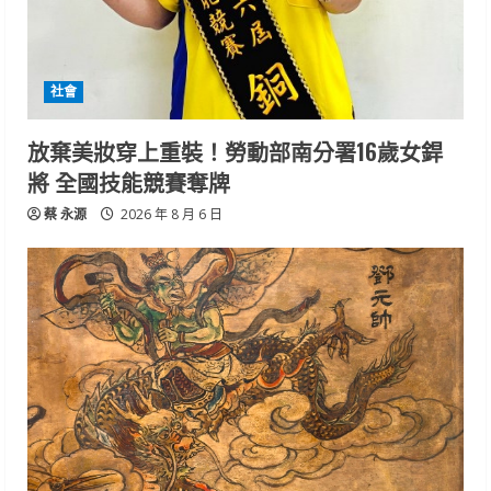
社會
放棄美妝穿上重裝！勞動部南分署16歲女銲
將 全國技能競賽奪牌
蔡 永源
2026 年 8 月 6 日