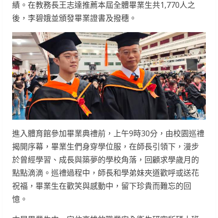
績。在教務長王志達推薦本屆全體畢業生共1,770人之
後，李碧娥並頒發畢業證書及撥穗。
進入體育館參加畢業典禮前，上午9時30分，由校園巡禮
揭開序幕，畢業生們身穿學位服，在師長引領下，漫步
於曾經學習、成長與築夢的學校角落，回顧求學歲月的
點點滴滴。巡禮過程中，師長和學弟妹夾道歡呼或送花
祝福，畢業生在歡笑與感動中，留下珍貴而難忘的回
憶。