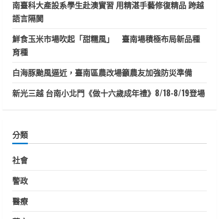
南臺科大產設系學生赴澳實習 用精湛手藝修復精品 跨越
語言隔閡
鮮食玉米市場吹起「甜糯風」 臺南場積極布局新品種
育種
白海豚颱風逼近，臺南區農改場籲農友加強防災準備
新光三越 台南小北門《做十六歲成年禮》8/18-8/19登場
分類
社會
警政
醫療