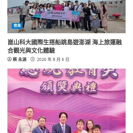
教育
崑山科大國際生搭船跳島遊澎湖 海上旅運融
合觀光與文化體驗
蔡 永源
2026 年 8 月 6 日