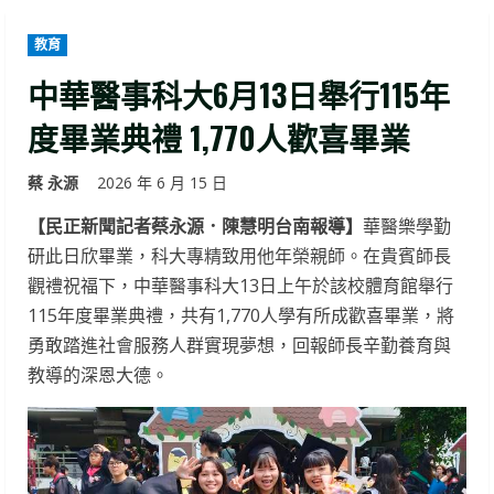
教育
中華醫事科大6月13日舉行115年
度畢業典禮 1,770人歡喜畢業
蔡 永源
2026 年 6 月 15 日
【民正新聞記者蔡永源．陳慧明台南報導】
華醫樂學勤
研此日欣畢業，科大專精致用他年榮親師。在貴賓師長
觀禮祝福下，中華醫事科大13日上午於該校體育館舉行
115年度畢業典禮，共有1,770人學有所成歡喜畢業，將
勇敢踏進社會服務人群實現夢想，回報師長辛勤養育與
教導的深恩大德。