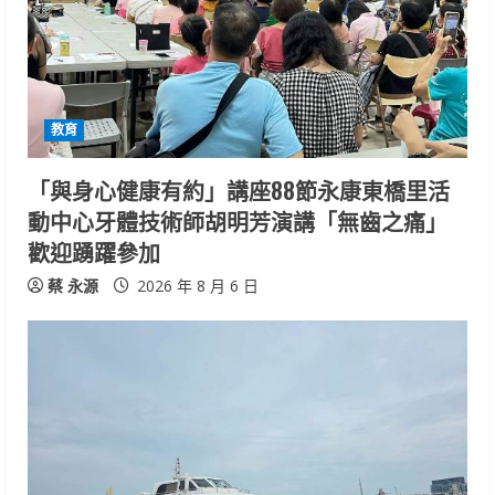
e
a
d
i
教育
n
「與身心健康有約」講座88節永康東橋里活
動中心牙體技術師胡明芳演講「無齒之痛」
g
歡迎踴躍參加
蔡 永源
2026 年 8 月 6 日