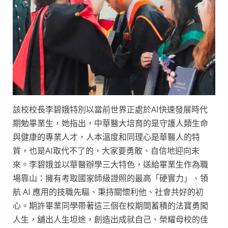
該校校長李碧娥特別以當前世界正處於AI快速發展時代
期勉畢業生，她指出，中華醫大培育的是守護人類生命
與健康的專業人才，人本溫度和同理心是華醫人的特
質，也是AI取代不了的，大家要勇敢、自信地迎向未
來。李碧娥並以華醫辦學三大特色，送給畢業生作為職
場靠山：擁有考取國家師級證照的最高「硬實力」、領
航 AI 應用的技職先驅、秉持關懷利他、社會共好的初
心。期許畢業同學帶著這三個在校期間蓄積的法寶勇闖
人生，舖出人生坦途，創造出成就自己、榮耀母校的佳