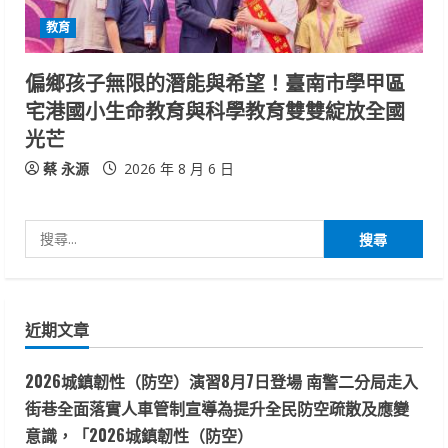
教育
偏鄉孩子無限的潛能與希望！臺南市學甲區
宅港國小生命教育與科學教育雙雙綻放全國
光芒
蔡 永源
2026 年 8 月 6 日
搜
尋
關
鍵
近期文章
字:
2026城鎮韌性（防空）演習8月7日登場 南警二分局走入
街巷全面落實人車管制宣導為提升全民防空疏散及應變
意識，「2026城鎮韌性（防空）