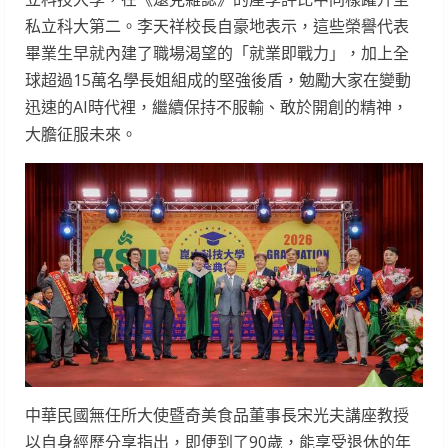
私立科大第二。李天祥校長自豪地表示，這些榮譽代表
畢業生早就內建了職場渴望的「就業即戰力」，加上全
球超過15萬名學長姐組成的堅強後盾，勉勵大家在變動
迅速的AI時代裡，繼續保持不服輸、敢於開創的精神，
大膽征服未來。
中華民國無任所大使暨奇美食品董事長宋光夫講座教授
以自身經歷分享指出，即便到了90歲，能享受退休的年