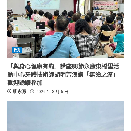
e
a
d
i
教育
n
「與身心健康有約」講座88節永康東橋里活
g
動中心牙體技術師胡明芳演講「無齒之痛」
歡迎踴躍參加
蔡 永源
2026 年 8 月 6 日