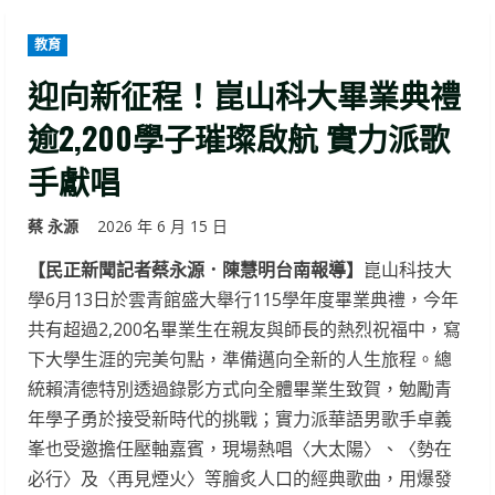
教育
迎向新征程！崑山科大畢業典禮
逾2,200學子璀璨啟航 實力派歌
手獻唱
蔡 永源
2026 年 6 月 15 日
【民正新聞記者蔡永源．陳慧明台南報導】
崑山科技大
學6月13日於雲青館盛大舉行115學年度畢業典禮，今年
共有超過2,200名畢業生在親友與師長的熱烈祝福中，寫
下大學生涯的完美句點，準備邁向全新的人生旅程。總
統賴清德特別透過錄影方式向全體畢業生致賀，勉勵青
年學子勇於接受新時代的挑戰；實力派華語男歌手卓義
峯也受邀擔任壓軸嘉賓，現場熱唱〈大太陽〉、〈勢在
必行〉及〈再見煙火〉等膾炙人口的經典歌曲，用爆發