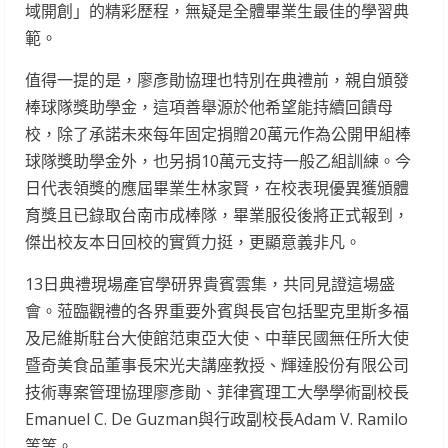
域開創」的精彩歷程，無疑是全體畢業生最佳的學習典
範。
值得一提的是，廖彥勛協理也特別在典禮前，親自頒發
棒球隊獎助學金，這項善舉源於他希望能持續回饋母
校，除了承諾未來每年固定捐贈20萬元作為公開甲組棒
球隊獎助學金外，也另捐10萬元支持一般乙組訓練。今
日代表領獎的應屆畢業生林家賢，在校表現優異獲頒體
育獎且已錄取台南市成棒隊，畢業服役後將正式報到，
傑出校友本日回校的實質力挺，更顯意義非凡。
13日典禮現場產官學研界貴賓雲集，共同見證這場盛
會。蒞臨觀禮的各界重要外賓與長官包括聖克里斯多福
及尼維斯駐台大使館范東亞大使、中華民國無任所大使
暨奇美食品董事長宋光夫講座教授、輝達股份有限公司
技術專案管理協理廖彥勛、菲律賓理工大學學術副校長
Emanuel C. De Guzman與行政副校長Adam V. Ramilo
等等。