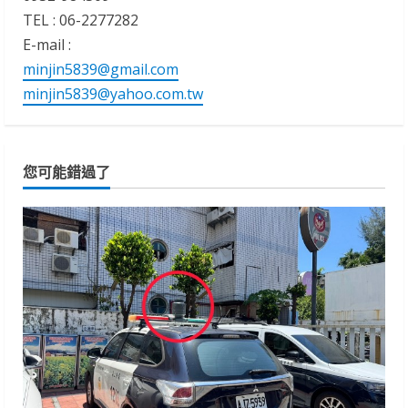
TEL : 06-2277282
E-mail :
minjin5839@gmail.com
minjin5839@yahoo.com.tw
您可能錯過了