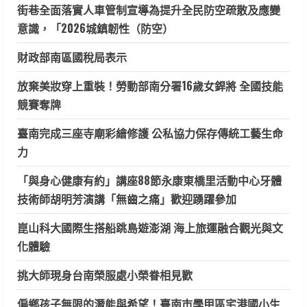
街巷全面落實人車管制宣導為提升全民防空疏散及應變
意識，「2026城鎮韌性（防空）
財政部南區國稅局表示
放棄美妝穿上重裝！勞動部南分署16歲女銲將 全國技能
競賽奪牌
臺南完成三座寺廟彩繪修護 公私協力保存傳統工藝生命
力
「與身心健康有約」講座88節永康東橋里活動中心牙體
技術師胡明芳演講「無齒之痛」歡迎踴躍參加
崑山科大國際生搭船跳島遊澎湖 海上旅運融合觀光與文
化體驗
挑大師現身台南榮服處小榮眷相見歡
偏鄉孩子無限的潛能與希望！臺南市學甲區宅港國小生