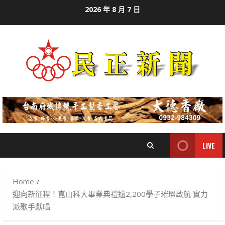
Skip
2026 年 8 月 7 日
to
content
LIVE
Home
迎向新征程！崑山科大畢業典禮逾2,200學子璀璨啟航 實力
派歌手獻唱