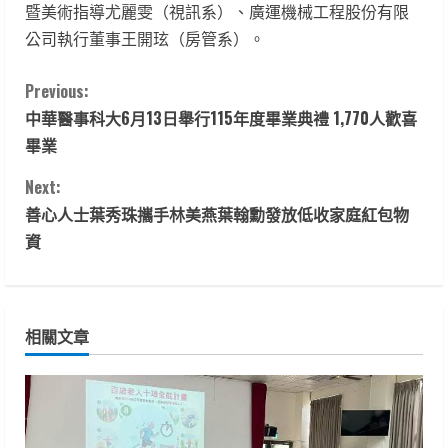
暨美術指導尤麗雯（視訊系）、廣運機械工程股份有限
公司執行董事王開玹（房管系）。
C
Previous:
中華醫事科大6月13日舉行115年度畢業典禮 1,770人歡喜
o
畢業
n
Next:
t
善心人士葉秀珠攜手林美燕葉翰勳發放低收家庭紅包物
資
i
n
相關文章
u
e
R