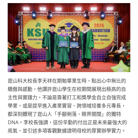
崑山科大校長李天祥在期勉畢業生時，點出心中無比的
驕傲與感動，他讚許崑山學生在校期間展現出極高的自
主性與實踐力，不論是靠著打工和獎學金自立自強完成
學業，或是提早進入產業實習、跨領域培養多元專長，
都深刻體現了崑山人「手腳俐落、眼界開闊」的獨特
DNA。李校長強調，這份辛勤的付出正是未來最強大的
底氣，並引述多項客觀數據證明母校的厚實辦學實力。