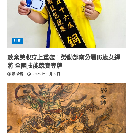
社會
放棄美妝穿上重裝！勞動部南分署16歲女銲
將 全國技能競賽奪牌
蔡 永源
2026 年 8 月 6 日