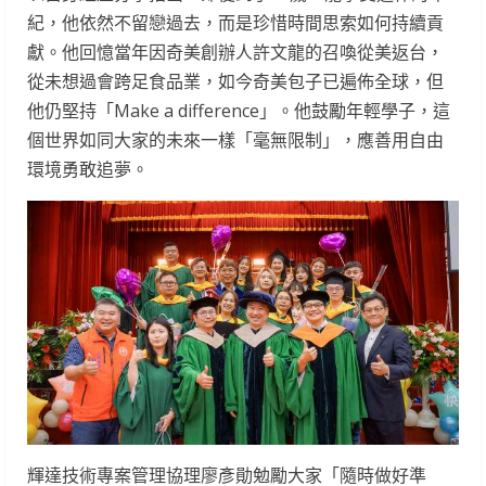
紀，他依然不留戀過去，而是珍惜時間思索如何持續貢
獻。他回憶當年因奇美創辦人許文龍的召喚從美返台，
從未想過會跨足食品業，如今奇美包子已遍佈全球，但
他仍堅持「Make a difference」。他鼓勵年輕學子，這
個世界如同大家的未來一樣「毫無限制」，應善用自由
環境勇敢追夢。
輝達技術專案管理協理廖彥勛勉勵大家「隨時做好準