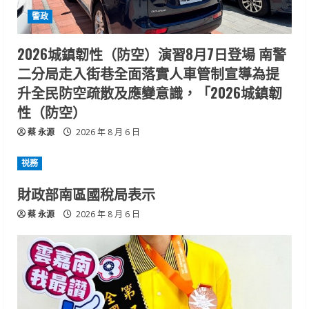
警政
2026城鎮韌性（防空）演習8月7日登場 南警
二分局走入街巷全面落實人車管制宣導為提
升全民防空疏散及應變意識，「2026城鎮韌
性（防空）
蔡 永源
2026 年 8 月 6 日
祱務
財政部南區國稅局表示
蔡 永源
2026 年 8 月 6 日