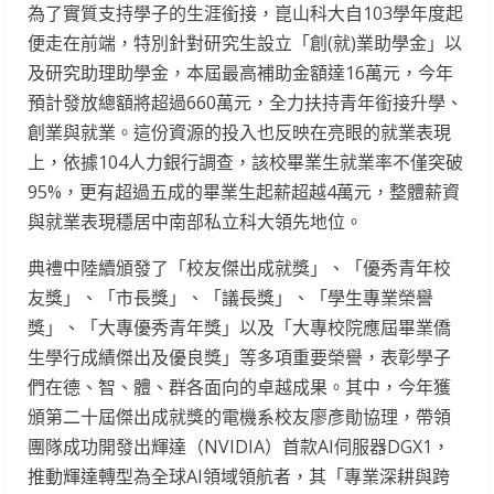
為了實質支持學子的生涯銜接，崑山科大自103學年度起
便走在前端，特別針對研究生設立「創(就)業助學金」以
及研究助理助學金，本屆最高補助金額達16萬元，今年
預計發放總額將超過660萬元，全力扶持青年銜接升學、
創業與就業。這份資源的投入也反映在亮眼的就業表現
上，依據104人力銀行調查，該校畢業生就業率不僅突破
95%，更有超過五成的畢業生起薪超越4萬元，整體薪資
與就業表現穩居中南部私立科大領先地位。
典禮中陸續頒發了「校友傑出成就獎」、「優秀青年校
友獎」、「市長獎」、「議長獎」、「學生專業榮譽
獎」、「大專優秀青年獎」以及「大專校院應屆畢業僑
生學行成績傑出及優良獎」等多項重要榮譽，表彰學子
們在德、智、體、群各面向的卓越成果。其中，今年獲
頒第二十屆傑出成就獎的電機系校友廖彥勛協理，帶領
團隊成功開發出輝達（NVIDIA）首款AI伺服器DGX1，
推動輝達轉型為全球AI領域領航者，其「專業深耕與跨