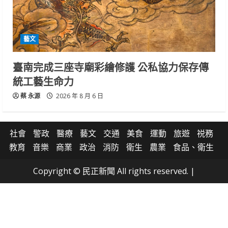
藝文
臺南完成三座寺廟彩繪修護 公私協力保存傳
統工藝生命力
蔡 永源
2026 年 8 月 6 日
社會
警政
醫療
藝文
交通
美食
運動
旅遊
祱務
教育
音樂
商業
政治
消防
衛生
農業
食品、衛生
Copyright © 民正新聞 All rights reserved.
|