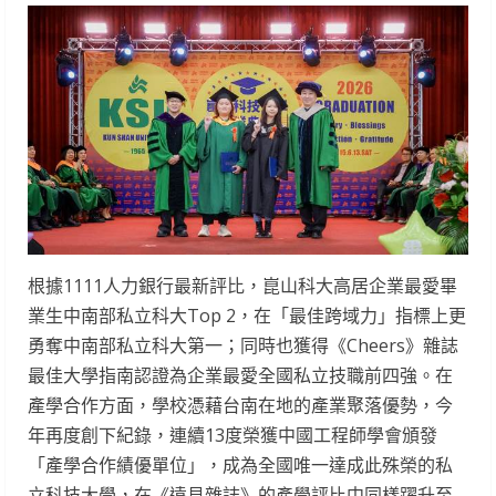
根據1111人力銀行最新評比，崑山科大高居企業最愛畢
業生中南部私立科大Top 2，在「最佳跨域力」指標上更
勇奪中南部私立科大第一；同時也獲得《Cheers》雜誌
最佳大學指南認證為企業最愛全國私立技職前四強。在
產學合作方面，學校憑藉台南在地的產業聚落優勢，今
年再度創下紀錄，連續13度榮獲中國工程師學會頒發
「產學合作績優單位」，成為全國唯一達成此殊榮的私
立科技大學，在《遠見雜誌》的產學評比中同樣躍升至