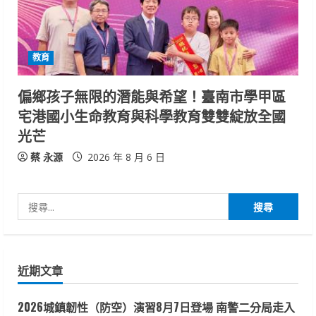
教育
偏鄉孩子無限的潛能與希望！臺南市學甲區
宅港國小生命教育與科學教育雙雙綻放全國
光芒
蔡 永源
2026 年 8 月 6 日
搜
尋
關
鍵
近期文章
字:
2026城鎮韌性（防空）演習8月7日登場 南警二分局走入