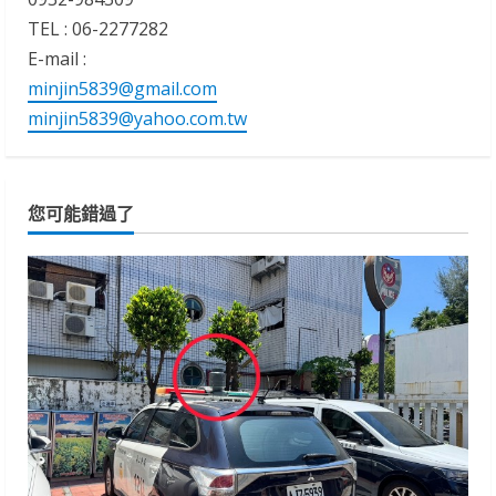
TEL : 06-2277282
E-mail :
minjin5839@gmail.com
minjin5839@yahoo.com.tw
您可能錯過了