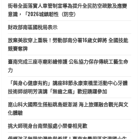
街巷全面落實人車管制宣導為提升全民防空疏散及應變
意識，「2026城鎮韌性（防空）
財政部南區國稅局表示
放棄美妝穿上重裝！勞動部南分署16歲女銲將 全國技能
競賽奪牌
臺南完成三座寺廟彩繪修護 公私協力保存傳統工藝生命
力
「與身心健康有約」講座88節永康東橋里活動中心牙體
技術師胡明芳演講「無齒之痛」歡迎踴躍參加
崑山科大國際生搭船跳島遊澎湖 海上旅運融合觀光與文
化體驗
挑大師現身台南榮服處小榮眷相見歡
偏鄉孩子無限的潛能與希望！臺南市學甲區宅港國小生