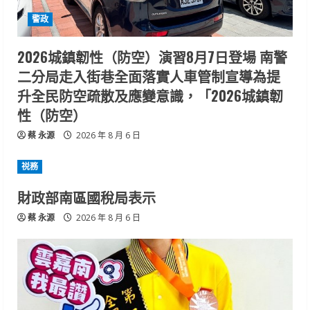
警政
2026城鎮韌性（防空）演習8月7日登場 南警
二分局走入街巷全面落實人車管制宣導為提
升全民防空疏散及應變意識，「2026城鎮韌
性（防空）
蔡 永源
2026 年 8 月 6 日
祱務
財政部南區國稅局表示
蔡 永源
2026 年 8 月 6 日