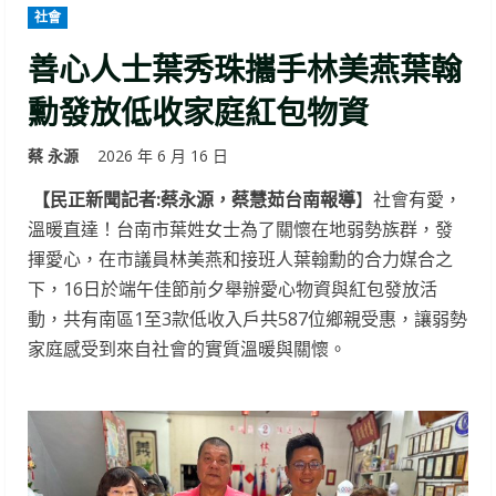
社會
善心人士葉秀珠攜手林美燕葉翰
勳發放低收家庭紅包物資
蔡 永源
2026 年 6 月 16 日
【民正新聞記者:蔡永源，蔡慧茹台南報導
】社會有愛，
溫暖直達！台南市葉姓女士為了關懷在地弱勢族群，發
揮愛心，在市議員林美燕和接班人葉翰勳的合力媒合之
下，16日於端午佳節前夕舉辦愛心物資與紅包發放活
動，共有南區1至3款低收入戶共587位鄉親受惠，讓弱勢
家庭感受到來自社會的實質溫暖與關懷。