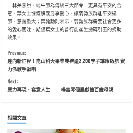
林美燕說，端午節為傳統三大節令，更具有平安的含
意，葉女士慷慨解囊分享愛心，讓弱勢族群能平安過
節，意義重大；葉翰勳則表示，弱勢族群需要社會更多
的愛心關注，期望葉女士的善行能產生拋磚引玉的捐助
效果。
C
Previous:
迎向新征程！崑山科大畢業典禮逾2,200學子璀璨啟航 實
o
力派歌手獻唱
n
Next:
t
原力再現．寫意人生——楊富琴個展獻禮百歲母親
i
n
相關文章
u