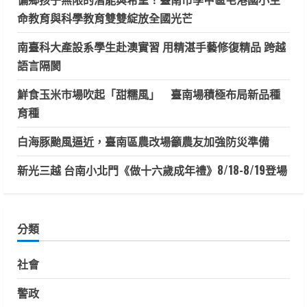
命教育與科學教育雙雙綻放全國光芒
南臺科大產設系學生赴澳實習 用精湛手藝修復精品 跨越
語言隔閡
鮮食玉米市場吹起「甜糯風」 臺南場積極布局新品種
育種
白海豚颱風逼近，臺南區農改場籲農友加強防災準備
新光三越 台南小北門《做十六歲成年禮》8/18-8/19登場
分類
社會
警政