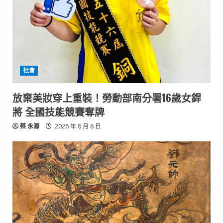
社會
放棄美妝穿上重裝！勞動部南分署16歲女銲
將 全國技能競賽奪牌
蔡 永源
2026 年 8 月 6 日