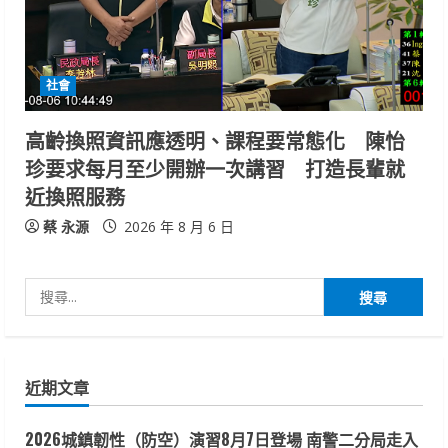
社會
高齡換照資訊應透明、課程要常態化 陳怡
珍要求每月至少開辦一次講習 打造長輩就
近換照服務
蔡 永源
2026 年 8 月 6 日
搜
尋
關
鍵
近期文章
字:
2026城鎮韌性（防空）演習8月7日登場 南警二分局走入