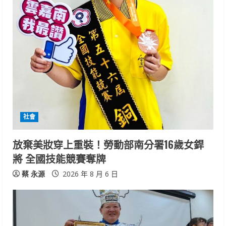
e
R
e
a
d
i
社會
n
放棄美妝穿上重裝！勞動部南分署16歲女銲
將 全國技能競賽奪牌
g
蔡 永源
2026 年 8 月 6 日