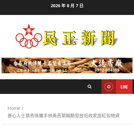
Skip
2026 年 8 月 7 日
to
content
LIVE
Home
善心人士葉秀珠攜手林美燕葉翰勳發放低收家庭紅包物資