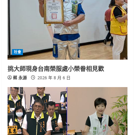
社會
挑大師現身台南榮服處小榮眷相見歡
蔡 永源
2026 年 8 月 6 日