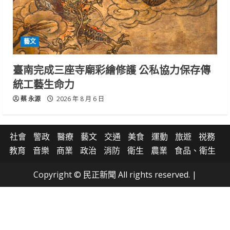
藝文
臺南完成三座寺廟彩繪修護 公私協力保存傳
統工藝生命力
蔡 永源
2026 年 8 月 6 日
社會
警政
醫療
藝文
交通
美食
運動
旅遊
祱務
教育
音樂
商業
政治
消防
衛生
農業
食品、衛生
Copyright © 民正新聞 All rights reserved.
|