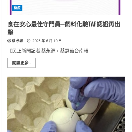
程
畜產
血
管
再
生
食在安心最佳守門員─飼料化驗TAF認證再出
研
究
擊
蔡 永源
2025 年 6 月 10 日
【民正新聞記者:蔡永源，蔡慧茹台南報
Read
閱讀更多..
more
about
食
在
安
心
最
佳
守
門
員
─
飼
料
化
驗