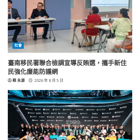
社會
臺南移民署聯合檢調宣導反賄選，攜手新住
民強化廉能防護網
蔡 永源
2026 年 8 月 5 日