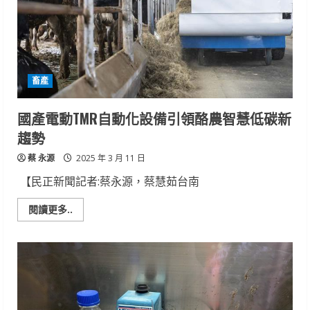
養
的
環
保
革
命
與
潛
畜產
力
國產電動TMR自動化設備引領酪農智慧低碳新
趨勢
蔡 永源
2025 年 3 月 11 日
【民正新聞記者:蔡永源，蔡慧茹台南
Read
閱讀更多..
more
about
國
產
電
動
TMR
自
動
化