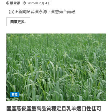
蔡 永源
2026 年 2 月 4 日
【民正新聞記者:蔡永源，蔡慧茹台南報
Read
閱讀更多..
more
about
創
新
科
技
引
領
未
來
畜
試
所
年
度
成
果
閃
亮
登
畜產
場
國產燕麥產量高品質穩定且乳羊適口性佳可