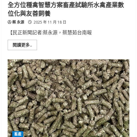
進
全方位種禽智慧方案畜產試驗所水禽產業數
口
燕
位化與友善飼養
麥
蔡 永源
2025 年 11 月 18 日
【民正新聞記者:蔡永源，蔡慧茹台南報
Read
閱讀更多..
more
about
全
方
位
種
禽
智
慧
方
案
畜
產
試
驗
所
水
禽
產
業
畜產
數