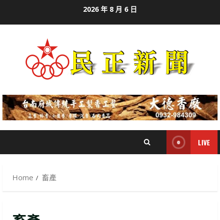
Skip
2026 年 8 月 6 日
to
content
LIVE
Home
畜產