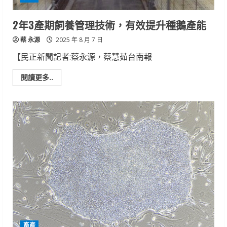
2年3產期飼養管理技術，有效提升種鵝產能
蔡 永源
2025 年 8 月 7 日
【民正新聞記者:蔡永源，蔡慧茹台南報
Read
閱讀更多..
more
about
2
年
3
產
期
飼
養
管
理
技
術，
有
效
提
升
種
鵝
產
畜產
能