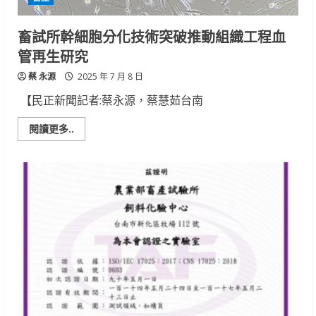
畜試所幹細胞分化技術突破推動組織工程血
管再生研究
蔡 永源
2025 年 7 月 8 日
【民正新聞記者:蔡永源，蔡慧茹台南
Read
閱讀更多..
more
about
畜
試
所
幹
細
胞
分
化
技
術
突
破
推
動
組
織
工