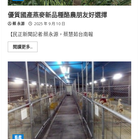
優質國產燕麥新品種酪農朋友好選擇
蔡 永源
2025 年 9 月 10 日
【民正新聞記者:蔡永源，蔡慧茹台南報
Read
閱讀更多..
more
about
優
質
國
產
燕
麥
新
品
種
酪
農
朋
友
好
選
擇
畜產