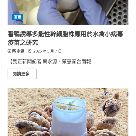
TAF
認
證
再
畜產
出
擊
番鴨誘導多能性幹細胞株應用於水禽小病毒
疫苗之研究
蔡 永源
2025 年 5 月 7 日
【民正新聞記者:蔡永源，蔡慧茹台南報
Read
閱讀更多..
more
about
番
鴨
誘
導
多
能
性
幹
細
胞
株
應