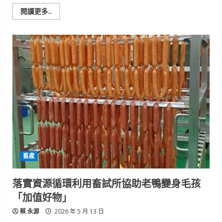
Read
閱讀更多..
more
about
泌
乳
牛
低
碳
飼
糧
再
精
進
畜
試
所
優
化
配
方
減
畜產
碳
成
效
提
落實資源循環利用畜試所協助老鴨變身毛孩
升
12%
「加值好物」
蔡 永源
2026 年 5 月 13 日