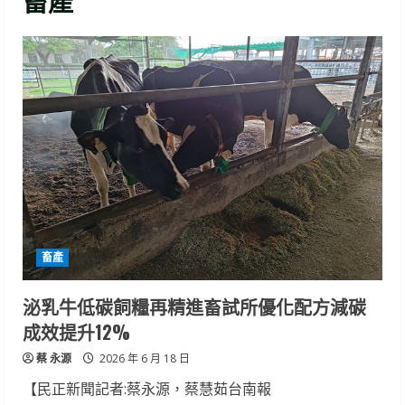
畜產
畜產
泌乳牛低碳飼糧再精進畜試所優化配方減碳
成效提升12%
蔡 永源
2026 年 6 月 18 日
【民正新聞記者:蔡永源，蔡慧茹台南報