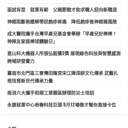
面試有型 就業有薪 父親節徵才助求職人迎向新職涯
神經阻斷術緩解帶狀皰疹疼痛 降低皰疹後神經痛風險
成大醫院攜手台灣早產兒基金會舉辦「早產兒好棒棒！
神隊友家庭棒球體驗日」
崑山科大機器人所張弘毅獲3獎 展現綠色科技與智慧感測
跨域研發實力
臺南市北門區三寮灣田隆宮宋江陣深耕文化傳承 武藝扎
根培育新世代傳承力量
南消六大攜手和順工業園區辦理防災士培訓
永康就業中心串聯科技巨頭 8月12場徵才幫你直接卡位