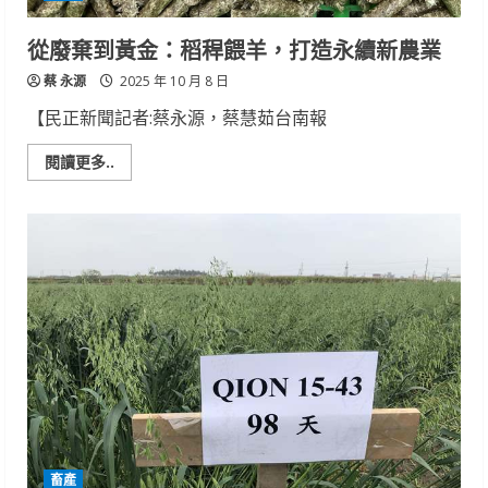
位
化
與
從廢棄到黃金：稻稈餵羊，打造永續新農業
友
善
蔡 永源
飼
2025 年 10 月 8 日
養
【民正新聞記者:蔡永源，蔡慧茹台南報
Read
閱讀更多..
more
about
從
廢
棄
到
黃
金：
稻
稈
餵
羊，
打
造
永
續
新
農
業
畜產