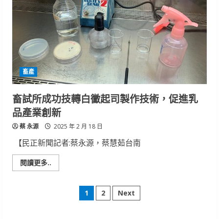
設
備
引
領
酪
農
智
慧
低
碳
畜產
新
趨
勢
畜試所成功技轉白黴起司製作技術，促進乳
品產業創新
蔡 永源
2025 年 2 月 18 日
【民正新聞記者:蔡永源，蔡慧茹台南
Read
閱讀更多..
more
about
畜
文
試
1
2
Next
所
成
章
功
技