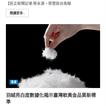
【民正新聞記者:蔡永源，蔡慧茹台南報
Read
閱讀更多..
more
about
國
產
牛
肉
碳
足
跡
盤
查
出
爐
畜產
羽絨亮白度數據化揭示臺灣軟黃金品質新標
準