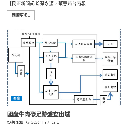
【民正新聞記者:蔡永源，蔡慧茹台南報
Read
閱讀更多..
more
about
落
實
資
源
循
環
利
用
畜
試
所
協
助
老
鴨
變
身
毛
畜產
孩
「加
值
好
國產牛肉碳足跡盤查出爐
物」
蔡 永源
2026 年 3 月 23 日