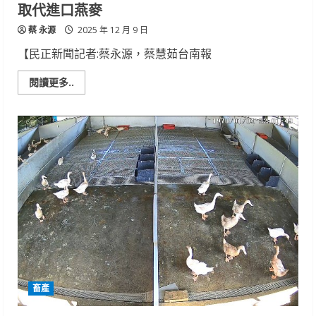
取代進口燕麥
蔡 永源
2025 年 12 月 9 日
【民正新聞記者:蔡永源，蔡慧茹台南報
Read
閱讀更多..
more
about
國
產
燕
麥
產
量
高
品
質
穩
定
且
乳
羊
適
口
性
佳
畜產
可
取
代