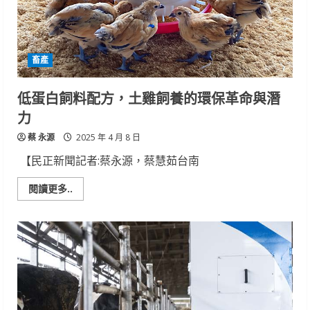
用
於
水
禽
小
病
畜產
毒
疫
苗
之
低蛋白飼料配方，土雞飼養的環保革命與潛
研
究
力
蔡 永源
2025 年 4 月 8 日
【民正新聞記者:蔡永源，蔡慧茹台南
Read
閱讀更多..
more
about
低
蛋
白
飼
料
配
方，
土
雞
飼