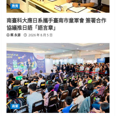
教育
南臺科大應日系攜手臺南市童軍會 簽署合作
協議推日語「語言章」
蔡 永源
2026 年 8 月 5 日
商業