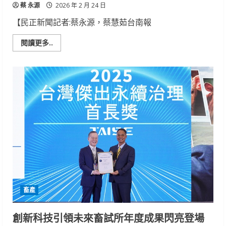
蔡 永源
2026 年 2 月 24 日
【民正新聞記者:蔡永源，蔡慧茹台南報
Read
閱讀更多..
more
about
羽
絨
亮
白
度
數
據
化
揭
示
臺
灣
軟
黃
金
品
質
新
畜產
標
準
創新科技引領未來畜試所年度成果閃亮登場