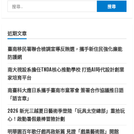
轉
搜
分
白
黴
尋
起
頁
司
關
製
鍵
作
技
近期文章
字:
術，
促
進
臺南移民署聯合檢調宣導反賄選，攜手新住民強化廉能
乳
品
防護網
產
業
創
南大視設系擔任TNDA核心推動學校 打造AI時代設計創業
新
家培育平台
南臺科大應日系攜手臺南市童軍會 簽署合作協議推日語
「語言章」
2026 新光三越夏日藝術季登陸「玩具太空總部」重拾玩
心！啟動暑假最棒冒險計劃
明華園百年歌仔戲再啟新篇 見證「戲巢藝術館」開館