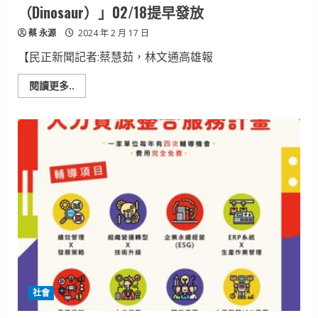
（Dinosaur）」02/18提早發放
蔡 永源
2024 年 2 月 17 日
【民正新聞記者:蔡慧茹，林文通高雄報
Read
閱讀更多..
more
about
驚
喜
彩
蛋！
小
提
燈
「小
萌
龍
呆
腦
獸
（Dinosaur）」
02/18
提
早
發
社會
放