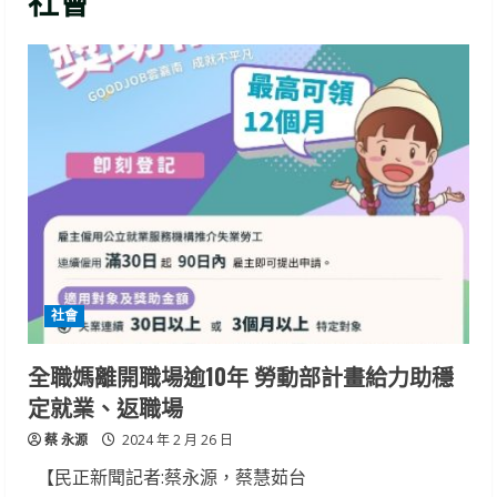
社會
社會
全職媽離開職場逾10年 勞動部計畫給力助穩
定就業、返職場
蔡 永源
2024 年 2 月 26 日
【民正新聞記者:蔡永源，蔡慧茹台