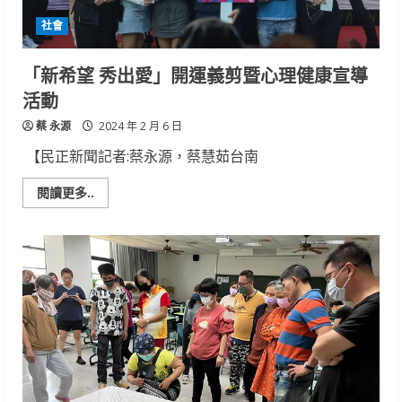
付
計
社會
算
方
式
促
「新希望 秀出愛」開運義剪暨心理健康宣導
進
勞
活動
資
和
蔡 永源
諧
2024 年 2 月 6 日
開
心
【民正新聞記者:蔡永源，蔡慧茹台南
過
好
年
Read
閱讀更多..
more
about
「新
希
望
秀
出
愛」
開
運
義
剪
暨
心
理
健