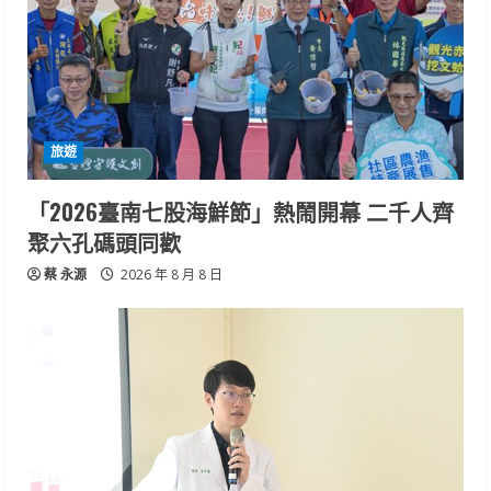
旅遊
「2026臺南七股海鮮節」熱鬧開幕 二千人齊
聚六孔碼頭同歡
蔡 永源
2026 年 8 月 8 日