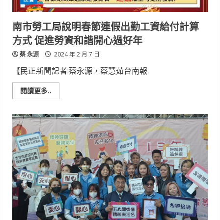
春
南市勞工局說明春節連假出勤工資給付計算
方式 促進勞資和諧開心過好年
蔡 永源
2024 年 2 月 7 日
【民正新聞記者:蔡永源，蔡慧茹台南報
Read
閱讀更多..
more
about
南
市
勞
工
局
說
明
春
節
連
假
出
勤
工
資
給