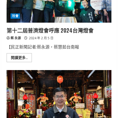
職
涯
第
二
社會
春
第十二屆普濟燈會呼應 2024台灣燈會
蔡 永源
2024 年 2 月 5 日
【民正新聞記者:蔡永源，蔡慧茹台南報
Read
閱讀更多..
more
about
第
十
二
屆
普
濟
燈
會
呼
應
2024
台
灣
燈