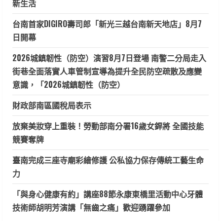
新生活
台南首家DIGIRO壽司郎「新光三越台南新天地店」8月7
日開幕
2026城鎮韌性（防空）演習8月7日登場 南警二分局走入
街巷全面落實人車管制宣導為提升全民防空疏散及應變
意識，「2026城鎮韌性（防空）
財政部南區國稅局表示
放棄美妝穿上重裝！勞動部南分署16歲女銲將 全國技能
競賽奪牌
臺南完成三座寺廟彩繪修護 公私協力保存傳統工藝生命
力
「與身心健康有約」講座88節永康東橋里活動中心牙體
技術師胡明芳演講「無齒之痛」歡迎踴躍參加