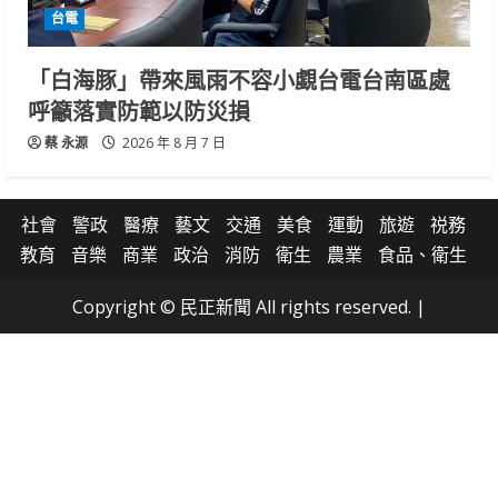
台電
「白海豚」帶來風雨不容小覷台電台南區處
呼籲落實防範以防災損
蔡 永源
2026 年 8 月 7 日
社會
警政
醫療
藝文
交通
美食
運動
旅遊
祱務
教育
音樂
商業
政治
消防
衛生
農業
食品、衛生
Copyright © 民正新聞 All rights reserved.
|