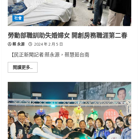
康
宣
導
活
社會
動
勞動部職訓助失婚婦女 開創房務職涯第二春
蔡 永源
2024 年 2 月 5 日
【民正新聞記者:蔡永源，蔡慧茹台南
Read
閱讀更多..
more
about
勞
動
部
職
訓
助
失
婚
婦
女
開
創
房
務