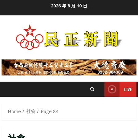
Skip
2026 年 8 月 10 日
to
content
LIVE
Home
社會
Page 84