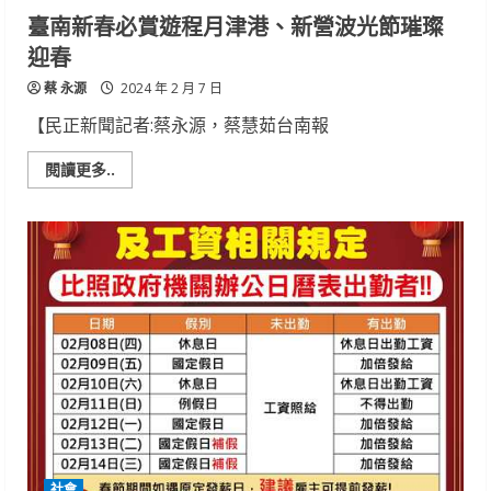
臺南新春必賞遊程月津港、新營波光節璀璨
迎春
蔡 永源
2024 年 2 月 7 日
【民正新聞記者:蔡永源，蔡慧茹台南報
Read
閱讀更多..
more
about
臺
南
新
春
必
賞
遊
程
月
津
港、
新
營
波
光
節
璀
璨
社會
迎