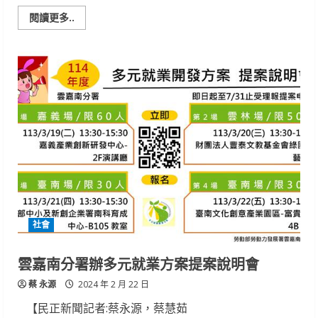
Read
閱讀更多..
more
about
南
家
扶
「無
窮
世
代」
新
春
義
賣
社會
雲嘉南分署辦多元就業方案提案說明會
蔡 永源
2024 年 2 月 22 日
【民正新聞記者:蔡永源，蔡慧茹