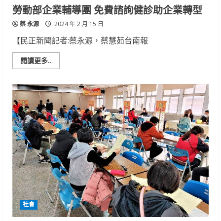
勞動部企業輔導團 免費諮詢健診助企業轉型
蔡 永源
2024 年 2 月 15 日
【民正新聞記者:蔡永源，蔡慧茹台南報
Read
閱讀更多..
more
about
勞
動
部
企
業
輔
導
團
免
費
諮
詢
健
診
助
企
業
轉
社會
型