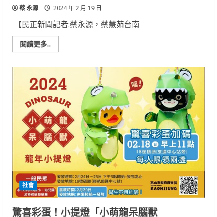
蔡 永源
2024 年 2 月 19 日
【民正新聞記者:蔡永源，蔡慧茹台南
Read
閱讀更多..
more
about
雲
嘉
南
分
署
年
助
3,400
位
二
就
婦
女
返
職
場
社會
驚喜彩蛋！小提燈「小萌龍呆腦獸