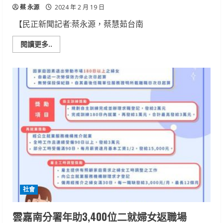
軍
蔡 永源
2024 年 2 月 19 日
【民正新聞記者:蔡永源，蔡慧茹台南
Read
閱讀更多..
more
about
郭
綜
合
醫
院
在
影
城
包
場
招
待
員
工
及
家
屬
看
社會
電
影
雲嘉南分署年助3,400位二就婦女返職場