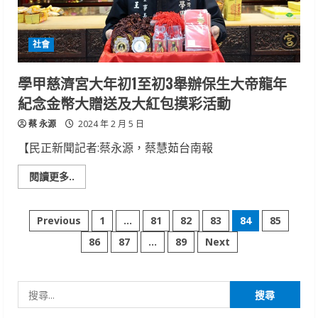
會
社會
學甲慈濟宮大年初1至初3舉辦保生大帝龍年
紀念金幣大贈送及大紅包摸彩活動
蔡 永源
2024 年 2 月 5 日
【民正新聞記者:蔡永源，蔡慧茹台南報
Read
閱讀更多..
more
about
學
文
甲
Previous
1
...
81
82
83
84
85
慈
濟
86
87
...
89
Next
章
宮
大
年
分
初
1
搜
至
頁
初
尋
3