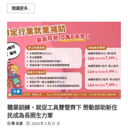
Read
閱讀更多..
more
about
臺
南
第
三
信
用
合
作
社
捐
贈
南
市
復
康
巴
士
社會
職業訓練、就促工具雙管齊下 勞動部助新住
民成為長照生力軍
蔡 永源
2024 年 2 月 21 日