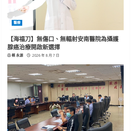
醫療
【海福刀】無傷口、無輻射安南醫院為攝護
腺癌治療開啟新選擇
蔡 永源
2026 年 8 月 7 日