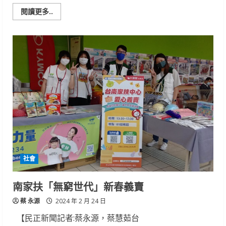
Read
閱讀更多..
more
about
全
職
媽
離
開
職
場
逾
10
年
勞
動
部
計
畫
給
力
助
社會
穩
定
就
業、
南家扶「無窮世代」新春義賣
返
職
蔡 永源
場
2024 年 2 月 24 日
【民正新聞記者:蔡永源，蔡慧茹台