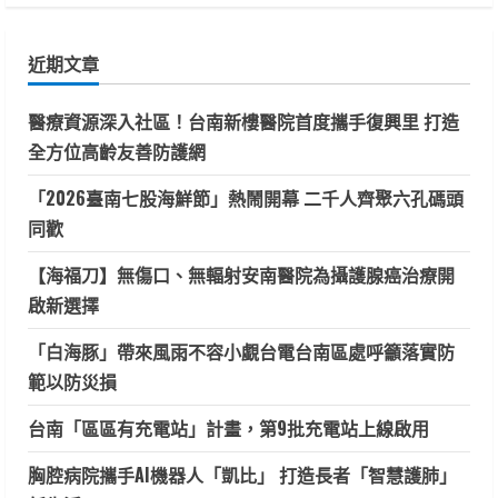
舉
關
辦
保
鍵
生
近期文章
大
字:
帝
龍
醫療資源深入社區！台南新樓醫院首度攜手復興里 打造
年
紀
全方位高齡友善防護網
念
金
幣
「2026臺南七股海鮮節」熱鬧開幕 二千人齊聚六孔碼頭
大
贈
同歡
送
及
大
【海福刀】無傷口、無輻射安南醫院為攝護腺癌治療開
紅
包
啟新選擇
摸
彩
活
「白海豚」帶來風雨不容小覷台電台南區處呼籲落實防
動
範以防災損
台南「區區有充電站」計畫，第9批充電站上線啟用
胸腔病院攜手AI機器人「凱比」 打造長者「智慧護肺」