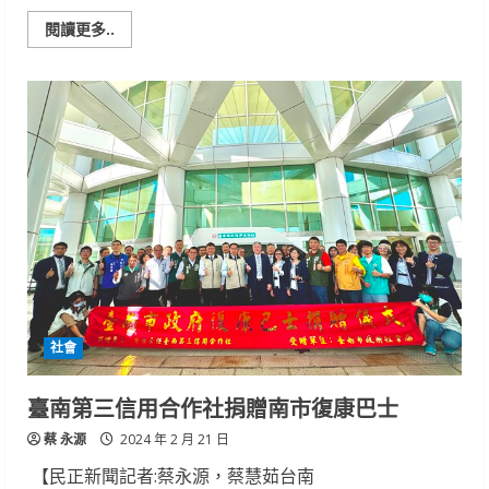
Read
閱讀更多..
more
about
雲
嘉
南
分
署
辦
多
元
就
業
方
案
提
案
說
明
會
社會
臺南第三信用合作社捐贈南市復康巴士
蔡 永源
2024 年 2 月 21 日
【民正新聞記者:蔡永源，蔡慧茹台南