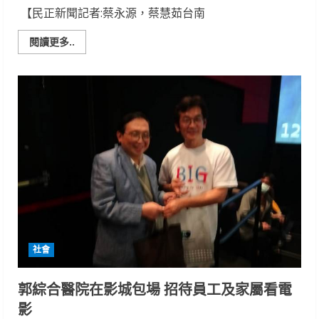
【民正新聞記者:蔡永源，蔡慧茹台南
Read
閱讀更多..
more
about
職
業
訓
練、
就
促
工
具
雙
管
齊
下
勞
動
部
助
新
住
社會
民
成
為
長
郭綜合醫院在影城包場 招待員工及家屬看電
照
生
影
力