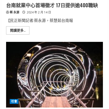
台南就業中心首場徵才 17日提供逾400職缺
蔡 永源
2024 年 2 月 14 日
【民正新聞記者:蔡永源，蔡慧茹台南報
Read
閱讀更多..
more
about
台
南
就
業
中
心
首
場
徵
才
17
日
提
供
逾
400
職
缺
社會