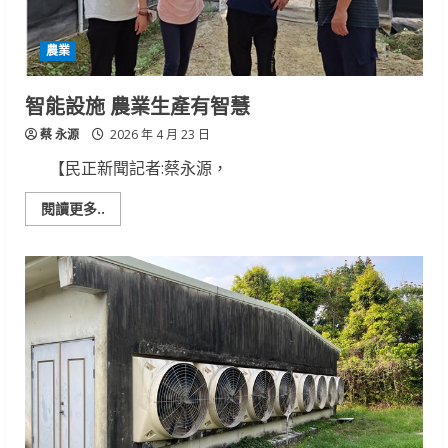
作
物
病
農業
害
防
治
工
智能設施 農業生產有智慧
作
蔡 永源
2026 年 4 月 23 日
【民正新聞記者:蔡永源，
Read
閱讀更多..
more
about
智
能
設
施
農
業
生
產
有
智
慧