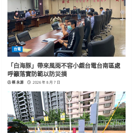
台電
「白海豚」帶來風雨不容小覷台電台南區處
呼籲落實防範以防災損
蔡 永源
2026 年 8 月 7 日