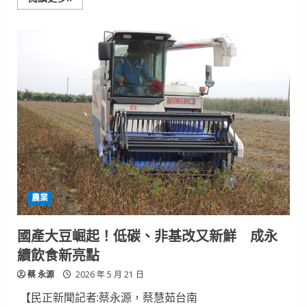
more
about
一
滴
可
追
溯
的
甜
履
歷
蜂
蜜
最
對
味
農業
國產大豆崛起！低碳、非基改又新鮮 成永
續飲食新亮點
蔡 永源
2026 年 5 月 21 日
【民正新聞記者:蔡永源，蔡慧茹台南