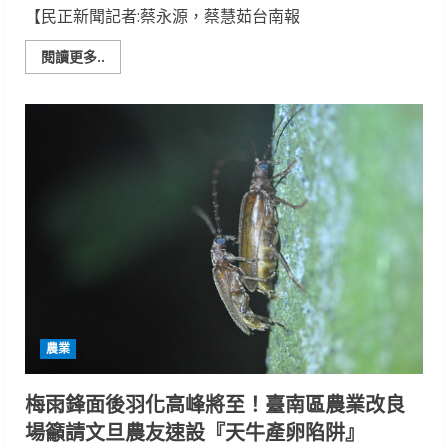
【民正新聞記者:蔡永源，蔡慧茹台南報
Read
閱讀更多..
more
about
林
初
埤
串
聯
「1
庫
2
圳
3
埤
塘」
韌
性
水
網
師
生
農業
手
作
浮
島
梅雨鋒面後羽化高峰將至！臺南區農業改良
點
亮
場籲請文旦農友速設『天牛產卵陷阱』
國
家