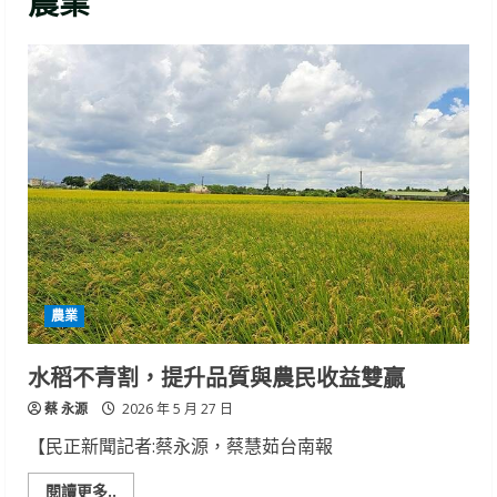
農業
農業
水稻不青割，提升品質與農民收益雙贏
蔡 永源
2026 年 5 月 27 日
【民正新聞記者:蔡永源，蔡慧茹台南報
Read
閱讀更多..