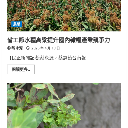
蒸
汽
消
毒
機
為
農業
農
友
添
助
省工節水種高粱提升國內雜糧產業競爭力
力
蔡 永源
2026 年 4 月 13 日
【民正新聞記者:蔡永源，蔡慧茹台南報
Read
閱讀更多..
more
about
省
工
節
水
種
高
粱
提
升
國
內
雜