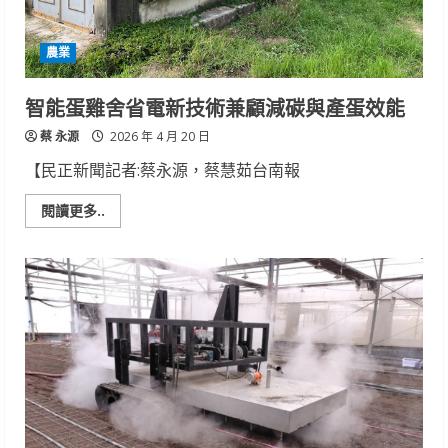
農業
智能蛋雞舍省電新技術兼顧減碳與產蛋效能
蔡 永源
2026 年 4 月 20 日
【民正新聞記者:蔡永源，蔡慧茹台南報
Read
閱讀更多..
more
about
智
能
蛋
雞
舍
省
電
新
技
術
兼
顧
減
碳
與