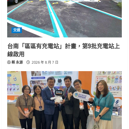
交通
台南「區區有充電站」計畫，第9批充電站上
線啟用
蔡 永源
2026 年 8 月 7 日