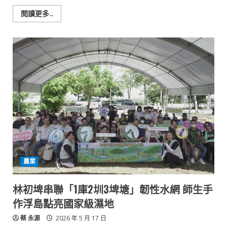
Read
閱讀更多..
more
about
國
產
大
豆
崛
起！
低
碳、
非
基
改
又
新
鮮
成
永
續
飲
農業
食
新
亮
點
林初埤串聯「1庫2圳3埤塘」韌性水網 師生手
作浮島點亮國家級濕地
蔡 永源
2026 年 5 月 17 日