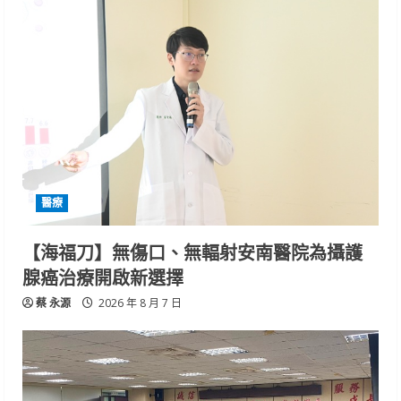
醫療
【海福刀】無傷口、無輻射安南醫院為攝護
腺癌治療開啟新選擇
蔡 永源
2026 年 8 月 7 日