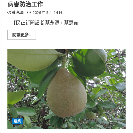
農
病害防治工作
友
速
蔡 永源
設
2026 年 5 月 14 日
『天
牛
【民正新聞記者:蔡永源，蔡慧茹
產
卵
陷
Read
閱讀更多..
阱』
more
about
梅
雨
季
報
到，
臺
南
區
農
改
場
籲
農
友
加
強
作
物
農業
病
害
防