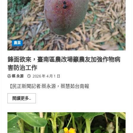
葉
病
與
草
螟
蛾
危
害
風
險
農業
增
南
改
場
鋒面欲來，臺南區農改場籲農友加強作物病
籲
請
害防治工作
農
友
蔡 永源
加
2026 年 4 月 1 日
強
田
【民正新聞記者:蔡永源，蔡慧茹台南報
間
巡
查
Read
閱讀更多..
與
more
適
about
時
鋒
防
面
治
欲
來，
臺
南