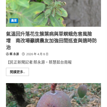
糧
產
業
競
爭
力
農業
氣溫回升落花生簇葉病與草螟蛾危害風險
增 南改場籲請農友加強田間巡查與適時防
治
蔡 永源
2026 年 4 月 8 日
【民正新聞記者:蔡永源，蔡慧茹台南報
Read
閱讀更多..
more
about
氣
溫
回
升
落
花
生
簇