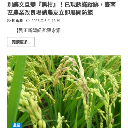
治
別讓文旦變『黑柑』！已現銹蟎蹤跡，臺南
工
作
區農業改良場請農友立即展開防範
蔡 永源
2026 年 5 月 13 日
【民正新聞記者:蔡永源，
Read
閱讀更多..
more
about
別
讓
文
旦
變
『黑
柑』！
已
現
銹
蟎
蹤
跡，
臺
南
區
農
業
農業
改