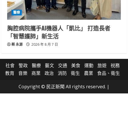
醫療
胸腔病院攜手AI機器人「凱比」 打造長者
「智慧護肺」新生活
蔡 永源
2026 年 8 月 7 日
社會
警政
醫療
藝文
交通
美食
運動
旅遊
祱務
教育
音樂
商業
政治
消防
衛生
農業
食品、衛生
Copyright © 民正新聞 All rights reserved.
|