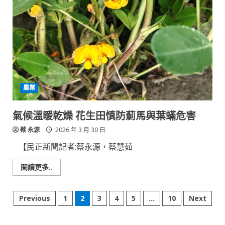
區
農
改
場
籲
農
友
加
強
作
物
病
農業
害
防
治
工
氣候溫暖乾燥 花生田慎防薊馬與葉蟎危害
作
蔡 永源
2026 年 3 月 30 日
【民正新聞記者:蔡永源，蔡慧茹
Read
閱讀更多..
more
about
氣
文
候
Previous
1
2
3
4
5
...
10
Next
溫
暖
章
乾
燥 花