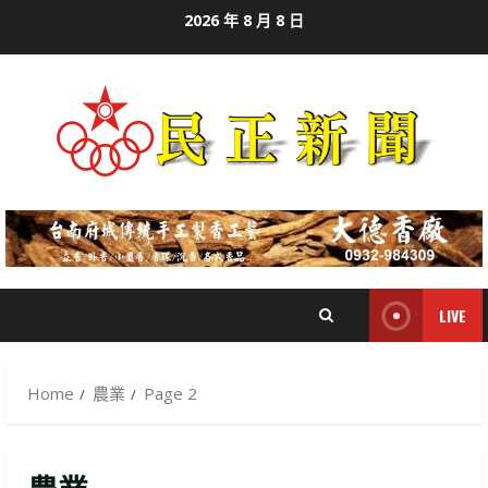
Skip
2026 年 8 月 8 日
to
content
LIVE
Home
農業
Page 2