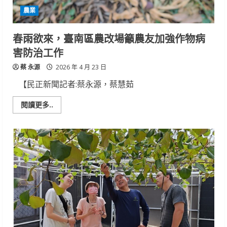
農
農業
友
注
意
穗
春雨欲來，臺南區農改場籲農友加強作物病
稻
熱
害防治工作
病
防
蔡 永源
治
2026 年 4 月 23 日
【民正新聞記者:蔡永源，蔡慧茹
Read
閱讀更多..
more
about
春
雨
欲
來，
臺
南
區
農
改
場
籲
農
友
加
強