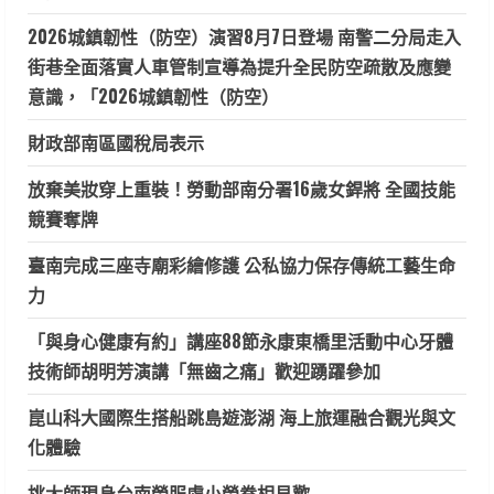
2026城鎮韌性（防空）演習8月7日登場 南警二分局走入
街巷全面落實人車管制宣導為提升全民防空疏散及應變
意識，「2026城鎮韌性（防空）
財政部南區國稅局表示
放棄美妝穿上重裝！勞動部南分署16歲女銲將 全國技能
競賽奪牌
臺南完成三座寺廟彩繪修護 公私協力保存傳統工藝生命
力
「與身心健康有約」講座88節永康東橋里活動中心牙體
技術師胡明芳演講「無齒之痛」歡迎踴躍參加
崑山科大國際生搭船跳島遊澎湖 海上旅運融合觀光與文
化體驗
挑大師現身台南榮服處小榮眷相見歡