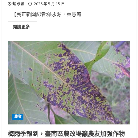
蔡 永源
級
2026 年 5 月 15 日
濕
地
【民正新聞記者:蔡永源，蔡慧茹
Read
閱讀更多..
more
about
梅
雨
鋒
面
後
羽
化
高
峰
將
至！
臺
南
區
農
業
改
良
農業
場
籲
請
文
梅雨季報到，臺南區農改場籲農友加強作物
旦