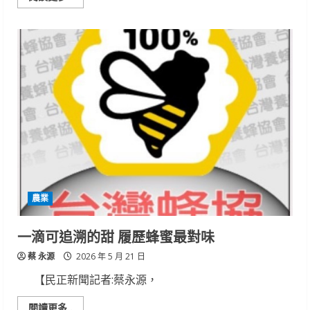
more
about
水
稻
不
青
割，
提
升
品
質
與
農
民
收
益
雙
贏
農業
一滴可追溯的甜 履歷蜂蜜最對味
蔡 永源
2026 年 5 月 21 日
【民正新聞記者:蔡永源，
Read
閱讀更多..