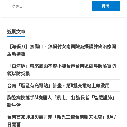
生
搜
分
田
慎
尋
防
頁
薊
關
馬
鍵
與
葉
近期文章
字:
蟎
危
害
【海福刀】無傷口、無輻射安南醫院為攝護腺癌治療開
啟新選擇
「白海豚」帶來風雨不容小覷台電台南區處呼籲落實防
範以防災損
台南「區區有充電站」計畫，第9批充電站上線啟用
胸腔病院攜手AI機器人「凱比」 打造長者「智慧護肺」
新生活
台南首家DIGIRO壽司郎「新光三越台南新天地店」8月7
日開幕