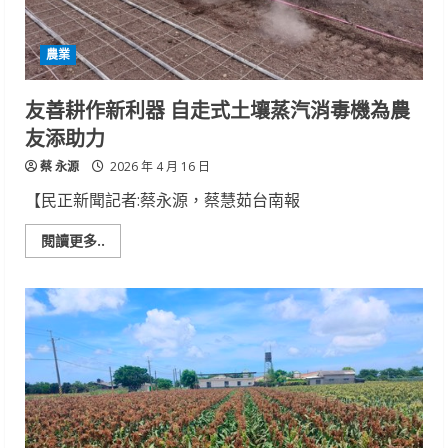
產
蛋
效
農業
能
友善耕作新利器 自走式土壤蒸汽消毒機為農
友添助力
蔡 永源
2026 年 4 月 16 日
【民正新聞記者:蔡永源，蔡慧茹台南報
Read
閱讀更多..
more
about
友
善
耕
作
新
利
器
自
走
式
土
壤