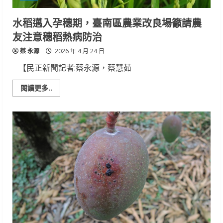
良
場
請
水稻邁入孕穗期，臺南區農業改良場籲請農
農
友
友注意穗稻熱病防治
立
即
蔡 永源
展
2026 年 4 月 24 日
開
防
【民正新聞記者:蔡永源，蔡慧茹
範
Read
閱讀更多..
more
about
水
稻
邁
入
孕
穗
期，
臺
南
區
農
業
改
良
場
籲
請