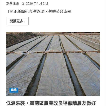
蔡 永源
2026 年 1 月 2 日
【民正新聞記者:蔡永源，蔡慧茹台南報
Read
閱讀更多..
more
about
臺
南
農
改
場
育
成
「臺
南
2
號」
胡
麻
新
品
種
農業
低溫來襲，臺南區農業改良場籲請農友做好