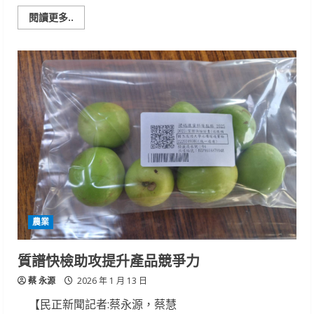
Read
閱讀更多..
more
about
守
護
孩
子
餐
桌
產
銷
履
歷
米
加
入
學
校
午
餐
食
農業
材
行
列
質譜快檢助攻提升產品競爭力
蔡 永源
2026 年 1 月 13 日
【民正新聞記者:蔡永源，蔡慧