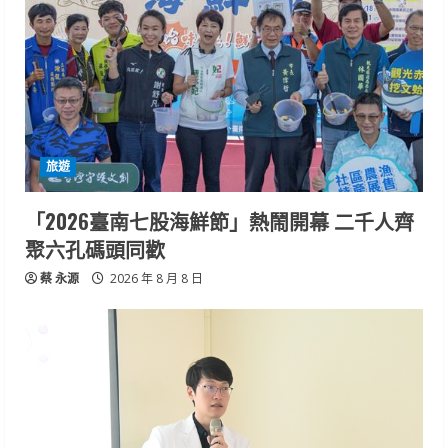
旅遊
「2026臺南七股海鮮節」熱鬧開幕 二千人齊
聚六孔碼頭同歡
蔡 永源
2026 年 8 月 8 日