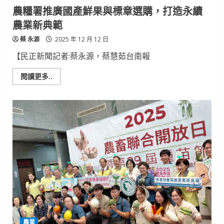
農糧署推廣國產鮮果與標章選購，打造永續
農業新典範
蔡 永源
2025 年 12 月 12 日
【民正新聞記者:蔡永源，蔡慧茹台南報
Read
閱讀更多..
more
about
農
糧
署
推
廣
國
產
鮮
果
與
標
章
選
購，
打
造
永
續
農業
農