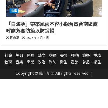
台電
「白海豚」帶來風雨不容小覷台電台南區處
呼籲落實防範以防災損
蔡 永源
2026 年 8 月 7 日
社會
警政
醫療
藝文
交通
美食
運動
旅遊
祱務
教育
音樂
商業
政治
消防
衛生
農業
食品、衛生
Copyright © 民正新聞 All rights reserved.
|