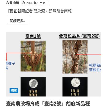
蔡 永源
2026 年 1 月 8 日
【民正新聞記者:蔡永源，蔡慧茹台南報
Read
閱讀更多..
more
about
115
年
休
耕
轉
作
申
報
已
經
開
始
籲
請
農
友
如
期
農業
申
報
臺南農改場育成「臺南2號」胡麻新品種