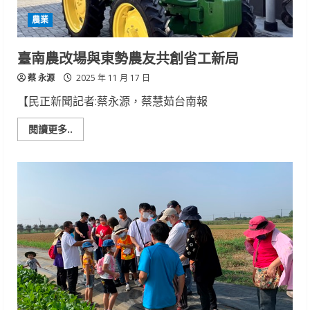
農業
臺南農改場與東勢農友共創省工新局
蔡 永源
2025 年 11 月 17 日
【民正新聞記者:蔡永源，蔡慧茹台南報
Read
閱讀更多..
more
about
臺
南
農
改
場
與
東
勢
農
友
共
創
省
工
新
局