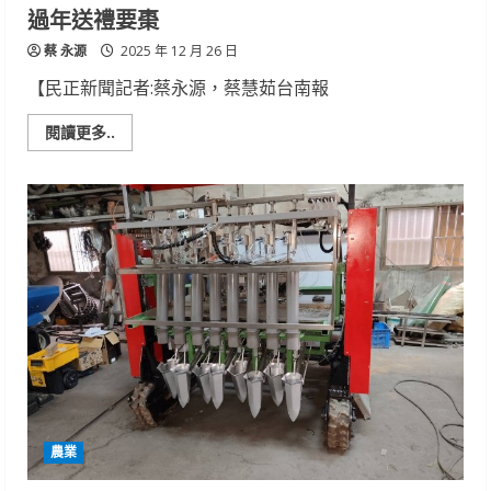
寒
過年送禮要棗
害
措
蔡 永源
施
2025 年 12 月 26 日
【民正新聞記者:蔡永源，蔡慧茹台南報
Read
閱讀更多..
more
about
過
年
送
禮
要
棗
農業