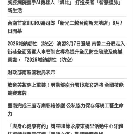
胸腔病院攜手AI機器人「凱比」 打造長者「智慧護肺」
新生活
台南首家DIGIRO壽司郎「新光三越台南新天地店」8月7
日開幕
2026城鎮韌性（防空）演習8月7日登場 南警二分局走入
街巷全面落實人車管制宣導為提升全民防空疏散及應變
意識，「2026城鎮韌性（防空）
財政部南區國稅局表示
放棄美妝穿上重裝！勞動部南分署16歲女銲將 全國技能
競賽奪牌
臺南完成三座寺廟彩繪修護 公私協力保存傳統工藝生命
力
「與身心健康有約」講座88節永康東橋里活動中心牙體