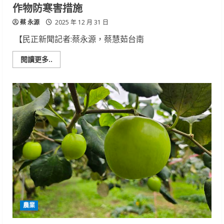
作物防寒害措施
蔡 永源
2025 年 12 月 31 日
【民正新聞記者:蔡永源，蔡慧茹台南
Read
閱讀更多..
more
about
低
溫
來
襲，
臺
南
區
農
業
改
良
場
籲
請
農
友
做
好
農業
作
物
防