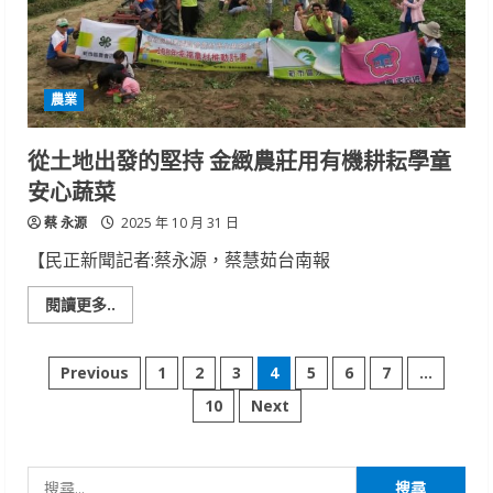
國
產
落
花
生
機
農業
械
乾
燥
觀
從土地出發的堅持 金緻農莊用有機耕耘學童
摩
會
安心蔬菜
蔡 永源
2025 年 10 月 31 日
【民正新聞記者:蔡永源，蔡慧茹台南報
Read
閱讀更多..
more
about
從
文
土
Previous
1
2
3
4
5
6
7
...
地
出
10
Next
章
發
的
堅
分
持
金
搜
緻