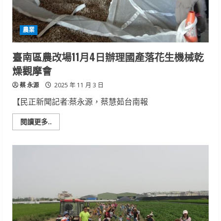
實
現
三
生
農業
共
存
永
續
臺南區農改場11月4日辦理國產落花生機械乾
農
業
燥觀摩會
蔡 永源
2025 年 11 月 3 日
【民正新聞記者:蔡永源，蔡慧茹台南報
Read
閱讀更多..
more
about
臺
南
區
農
改
場
11
月
4
日
辦
理