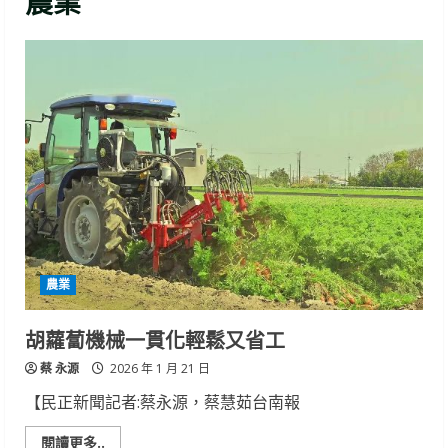
農業
農業
胡蘿蔔機械一貫化輕鬆又省工
蔡 永源
2026 年 1 月 21 日
【民正新聞記者:蔡永源，蔡慧茹台南報
Read
閱讀更多..