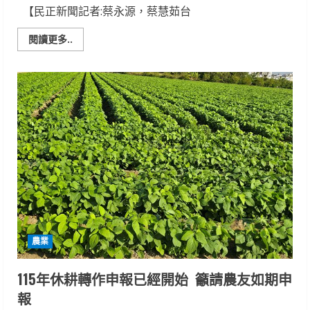
【民正新聞記者:蔡永源，蔡慧茹台
Read
閱讀更多..
more
about
朴
子
溪
渡
槽
改
建
工
程
榮
獲
第
25
屆
公
共
工
程
農業
金
質
獎
115年休耕轉作申報已經開始 籲請農友如期申
報