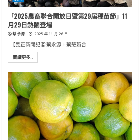
業
新
典
「2025農畜聯合開放日暨第29屆種苗節」11
範
月29日熱鬧登場
蔡 永源
2025 年 11 月 26 日
【民正新聞記者:蔡永源，蔡慧茹台
Read
閱讀更多..
more
about
「2025
農
畜
聯
合
開
放
日
暨
第
29
屆
種
苗
節」
11
月