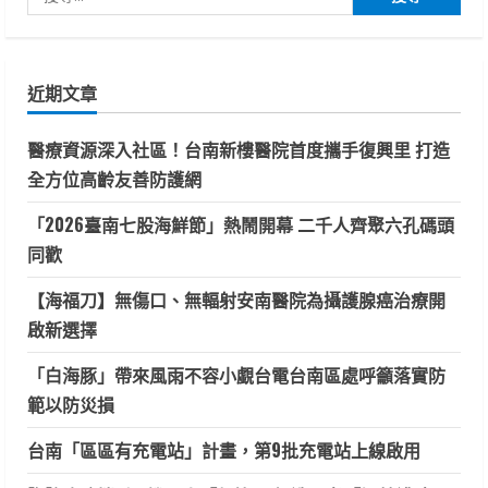
頁
農
尋
莊
用
關
有
機
鍵
耕
近期文章
耘
字:
學
童
醫療資源深入社區！台南新樓醫院首度攜手復興里 打造
安
心
全方位高齡友善防護網
蔬
菜
「2026臺南七股海鮮節」熱鬧開幕 二千人齊聚六孔碼頭
同歡
【海福刀】無傷口、無輻射安南醫院為攝護腺癌治療開
啟新選擇
「白海豚」帶來風雨不容小覷台電台南區處呼籲落實防
範以防災損
台南「區區有充電站」計畫，第9批充電站上線啟用