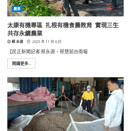
農業
太康有機專區 扎根有機食農教育 實現三生
共存永續農業
蔡 永源
2025 年 11 月 6 日
【民正新聞記者:蔡永源，蔡慧茹台南報
Read
閱讀更多..
more
about
太
康
有
機
專
區
扎
根
有
機
食
農
教
育