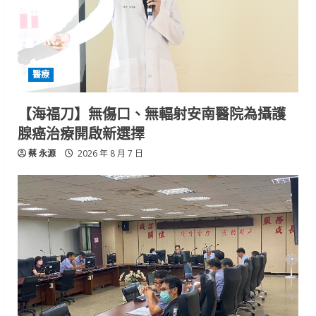
醫療
【海福刀】無傷口、無輻射安南醫院為攝護
腺癌治療開啟新選擇
蔡 永源
2026 年 8 月 7 日