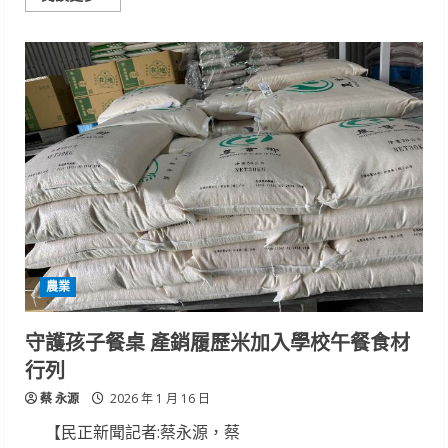
more
about
胡
蘿
蔔
機
械
一
貫
化
輕
鬆
又
省
工
農業
守護孩子餐桌 產銷履歷米加入學校午餐食材
行列
蔡 永源
2026 年 1 月 16 日
【民正新聞記者:蔡永源，蔡