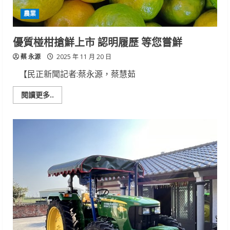
29
農業
日
熱
鬧
登
優質椪柑搶鮮上市 認明履歷 等您嘗鮮
場
蔡 永源
2025 年 11 月 20 日
【民正新聞記者:蔡永源，蔡慧茹
Read
閱讀更多..
more
about
優
質
椪
柑
搶
鮮
上
市
認
明
履
歷
等
您
嘗
鮮