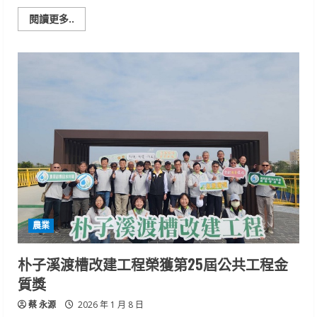
Read
閱讀更多..
more
about
質
譜
快
檢
助
攻
提
升
產
品
競
爭
力
農業
朴子溪渡槽改建工程榮獲第25屆公共工程金
質獎
蔡 永源
2026 年 1 月 8 日