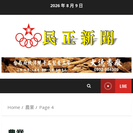
Skip
2026 年 8 月 9 日
to
content
LIVE
Home
農業
Page 4