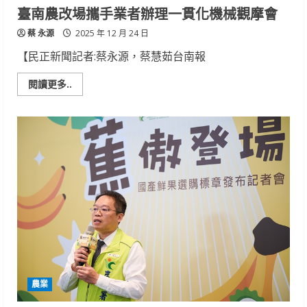
臺南農改場攜手業者辦理一貫化機械觀摩會
蔡 永源
2025 年 12 月 24 日
【民正新聞記者:蔡永源，蔡慧茹台南報
Read
閱讀更多..
more
about
臺
南
農
改
場
攜
手
業
者
辦
理
一
貫
化
機
械
觀
摩
農業
會