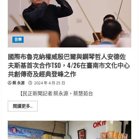
創
作
個
展
音樂
國際布魯克納權威殷巴爾與鋼琴哲人安德佐
夫斯基首次合作TSO，4/26在臺南市文化中心
共創傳奇及經典登峰之作
蔡 永源
2024 年 4 月 25 日
【民正新聞記者:蔡永源，蔡慧茹台
Read
閱讀更多..
more
about
國
際
布
魯
克