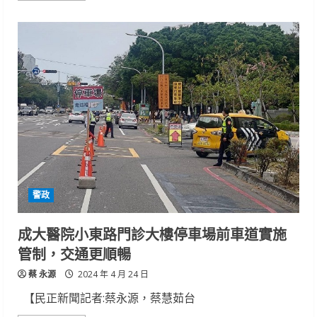
about
台
電
南
區
施
工
處
攜
手
南
市
府
勞
工
聯
合
辦
理
警政
「潛
盾
工
法
成大醫院小東路門診大樓停車場前車道實施
作
業
管制，交通更順暢
安
全
蔡 永源
觀
2024 年 4 月 24 日
摩
宣
【民正新聞記者:蔡永源，蔡慧茹台
導
會」