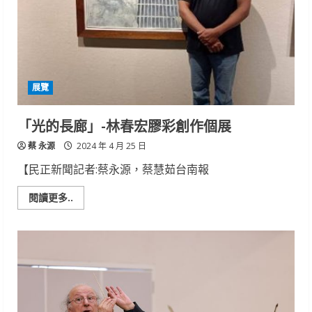
化
趨
勢
中
醫
「養
卵」
助
護
展覽
理
師
成
功
「光的長廊」-林春宏膠彩創作個展
受
孕
蔡 永源
2024 年 4 月 25 日
【民正新聞記者:蔡永源，蔡慧茹台南報
Read
閱讀更多..
more
about
「光
的
長
廊」-
林
春
宏
膠
彩