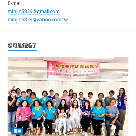
E-mail :
minjin5839@gmail.com
minjin5839@yahoo.com.tw
您可能錯過了
醫療