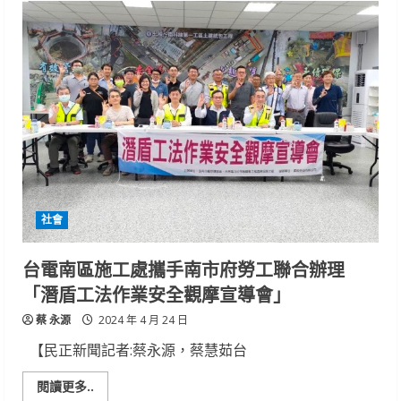
東
海
生
館
歡
度
世
界
企
鵝
日
馬
可
羅
尼
企
鵝
社會
寶
寶
成
長
台電南區施工處攜手南市府勞工聯合辦理
過
程
「潛盾工法作業安全觀摩宣導會」
萌
樣
蔡 永源
曝
2024 年 4 月 24 日
光
【民正新聞記者:蔡永源，蔡慧茹台
Read
閱讀更多..
more