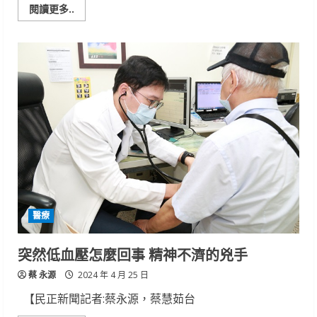
Read
閱讀更多..
more
about
職
訓、
美
食
同
步
交
流
南
分
署
拉
丁
美
洲
學
員
手
醫療
作
香
菇
茶
突然低血壓怎麼回事 精神不濟的兇手
葉
蛋
蔡 永源
2024 年 4 月 25 日
【民正新聞記者:蔡永源，蔡慧茹台