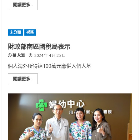
Read
閱讀更多..
more
about
突
然
低
血
未分類
祱務
壓
怎
麼
財政部南區國稅局表示
回
事
蔡 永源
2024 年 4 月 25 日
精
神
個人海外所得達100萬元應併入個人基
不
濟
的
Read
閱讀更多..
兇
more
手
about
財
政
部
南
區
國
稅
局
表
示