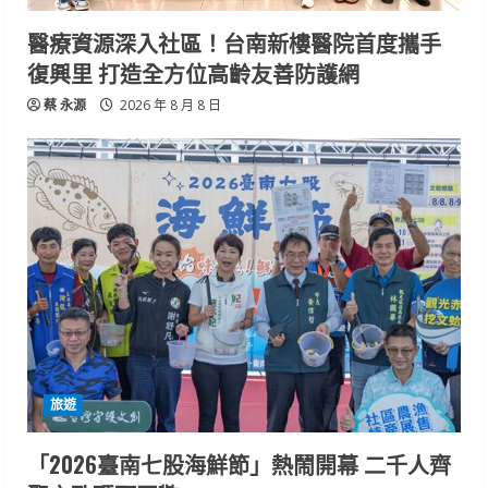
醫療資源深入社區！台南新樓醫院首度攜手
復興里 打造全方位高齡友善防護網
蔡 永源
2026 年 8 月 8 日
旅遊
「2026臺南七股海鮮節」熱鬧開幕 二千人齊