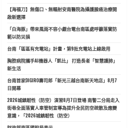
【海福刀】無傷口、無輻射安南醫院為攝護腺癌治療開
啟新選擇
「白海豚」帶來風雨不容小覷台電台南區處呼籲落實防
範以防災損
台南「區區有充電站」計畫，第9批充電站上線啟用
胸腔病院攜手AI機器人「凱比」 打造長者「智慧護肺」
新生活
台南首家DIGIRO壽司郎「新光三越台南新天地店」8月7
日開幕
2026城鎮韌性（防空）演習8月7日登場 南警二分局走入
街巷全面落實人車管制宣導為提升全民防空疏散及應變
意識，「2026城鎮韌性（防空）
財政部南區國稅局表示