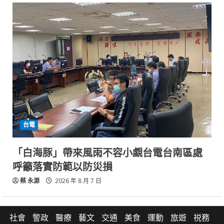
台電
「白海豚」帶來風雨不容小覷台電台南區處
呼籲落實防範以防災損
蔡 永源
2026 年 8 月 7 日
社會
警政
醫療
藝文
交通
美食
運動
旅遊
祱務