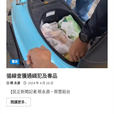
六
警
分
局
走
入
社
區
加
強
宣
導
「反
詐
騙」
奏
效，
警政
守
住
市
民
循線查獲通緝犯及毒品
荷
包
蔡 永源
2024 年 4 月 26 日
【民正新聞記者:蔡永源，蔡慧茹台
Read
閱讀更多..
more
about
循