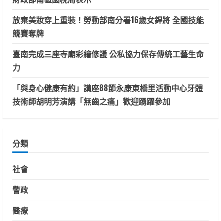
放棄美妝穿上重裝！勞動部南分署16歲女銲將 全國技能
競賽奪牌
臺南完成三座寺廟彩繪修護 公私協力保存傳統工藝生命
力
「與身心健康有約」講座88節永康東橋里活動中心牙體
技術師胡明芳演講「無齒之痛」歡迎踴躍參加
分類
社會
警政
醫療