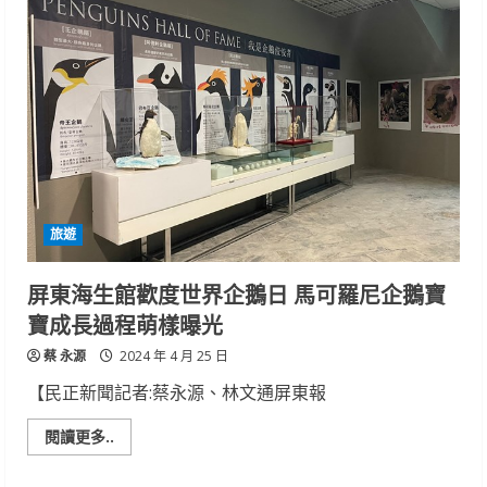
創
辦
傳
汽、
奇
機
及
車
經
報
典
廢
登
或
峰
繳
之
銷，
作
委
託
OK
寄
牌
方
旅遊
便
又
優
惠
屏東海生館歡度世界企鵝日 馬可羅尼企鵝寶
寶成長過程萌樣曝光
蔡 永源
2024 年 4 月 25 日
【民正新聞記者:蔡永源、林文通屏東報
Read
閱讀更多..
more
about
屏