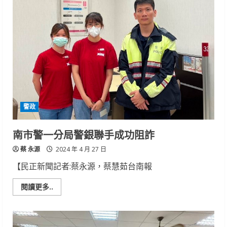
手
共
推
運
動
科
技
前
進
VivaTech
2024
瞄
準
奧
運
警政
及
新
興
產
南市警一分局警銀聯手成功阻詐
業
商
蔡 永源
機
2024 年 4 月 27 日
【民正新聞記者:蔡永源，蔡慧茹台南報
Read
閱讀更多..
more
about
南
市
警