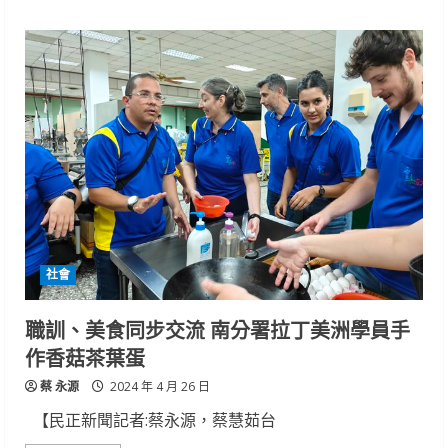
about
大
募
集!
5
月
4
日、
5
日
一
起
來
「雙
春
海
味
潮」
看
社會
戲
玩
市
集，
職訓、美食同步交流 南分署拉丁美洲學員手
成
為
作香菇茶葉蛋
海
洋
蔡 永源
守
2024 年 4 月 26 日
護
者
【民正新聞記者:蔡永源，蔡慧茹台