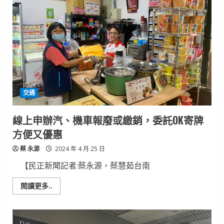
納
權
威
殷
巴
爾
與
鋼
琴
哲
人
安
德
交通
佐
夫
斯
基
線上申辦汽、機車報廢或繳銷，委託OK寄牌
首
次
方便又優惠
合
作
蔡 永源
TSO，
2024 年 4 月 25 日
4/26
在
【民正新聞記者:蔡永源，蔡慧茹台南
臺
南
市
Read
閱讀更多..
文
more
化
about
中
線
心
上
共
申