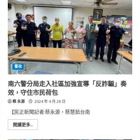
一
分
局
警
銀
聯
手
成
功
阻
詐
警政
南六警分局走入社區加強宣導「反詐騙」奏
效，守住市民荷包
蔡 永源
2024 年 4 月 26 日
【民正新聞記者:蔡永源，蔡慧茹台南
Read
閱讀更多..
more
about
南