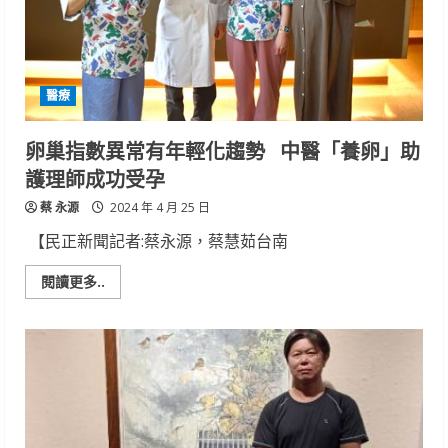
醫療
卵巢指數異常有年輕化趨勢 中醫「養卵」助
護理師成功受孕
蔡 永源
2024 年 4 月 25 日
【民正新聞記者:蔡永源，蔡慧茹台南
Read
閱讀更多..
more
about
卵
巢
指
數
異
常
有
年
輕