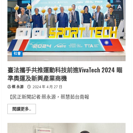
育
學
會
頒
獎
表
揚
2
位
尋
獲
市
社會
長
任
內
野
臺法攜手共推運動科技前進VivaTech 2024 瞄
放
傷
準奧運及新興產業商機
癒
黑
蔡 永源
琵
2024 年 4 月 27 日
鳥
友
【民正新聞記者:蔡永源，蔡慧茹台南報
Read
閱讀更多..
more
about
臺
法
攜