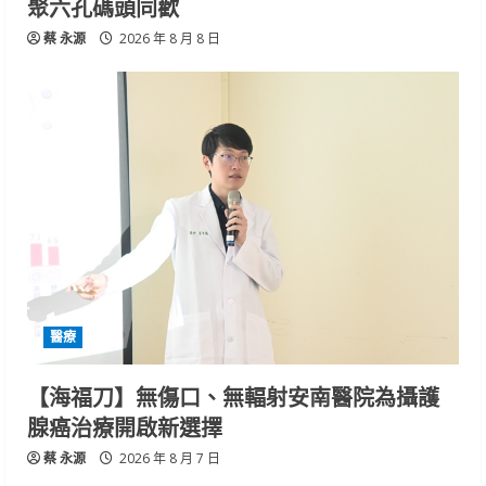
聚六孔碼頭同歡
蔡 永源
2026 年 8 月 8 日
醫療
【海福刀】無傷口、無輻射安南醫院為攝護
腺癌治療開啟新選擇
蔡 永源
2026 年 8 月 7 日