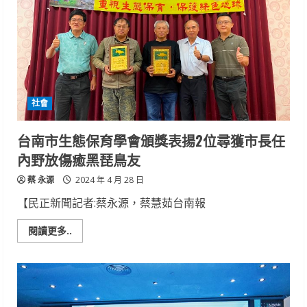
社會
台南市生態保育學會頒獎表揚2位尋獲市長任
內野放傷癒黑琵鳥友
蔡 永源
2024 年 4 月 28 日
【民正新聞記者:蔡永源，蔡慧茹台南報
Read
閱讀更多..
more
about
台
南
市
生
態
保