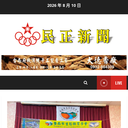
Skip
2026 年 8 月 10 日
to
content
LIVE