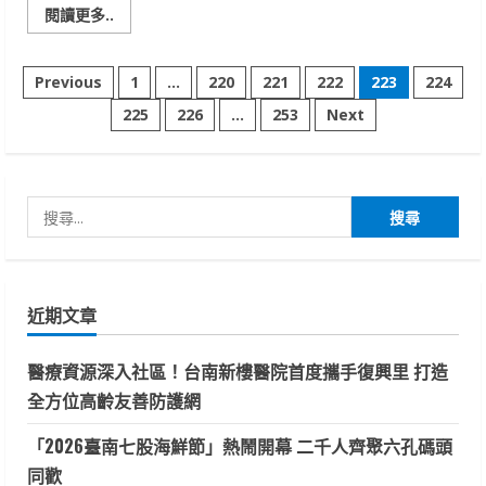
Read
閱讀更多..
more
about
成
文
大
Previous
1
...
220
221
222
223
224
醫
院
225
226
...
253
Next
章
小
東
路
分
門
診
大
搜
頁
樓
停
尋
車
場
關
前
車
鍵
道
近期文章
實
字:
施
管
制，
醫療資源深入社區！台南新樓醫院首度攜手復興里 打造
交
通
全方位高齡友善防護網
更
順
暢
「2026臺南七股海鮮節」熱鬧開幕 二千人齊聚六孔碼頭
同歡