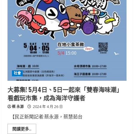
線
查
獲
通
緝
犯
及
毒
品
社會
大募集! 5月4日、5日一起來「雙春海味潮」
看戲玩市集，成為海洋守護者
蔡 永源
2024 年 4 月 26 日
【民正新聞記者:蔡永源，蔡慧茹台
Read
閱讀更多..
more