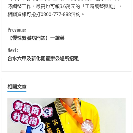
時調整工作，最高也可領3.6萬元的「工時調整獎勵」，
相關資訊可撥打0800-777-888洽詢。
C
Previous:
【慢性腎臟病門診】一錠藥
o
Next:
n
台水六甲及新化閒置辦公場所招租
t
i
相關文章
n
u
e
R