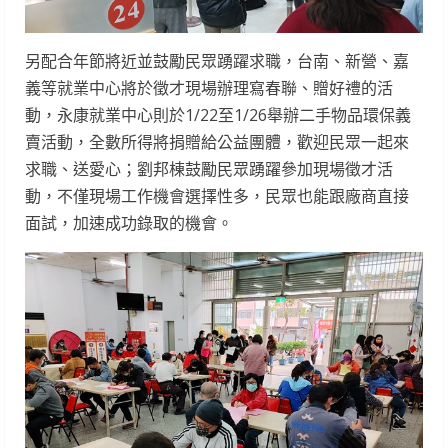
另配合年節將近並鼓勵民眾踴躍求職，台南、新營、嘉
義等就業中心將於徵才現場辦理寫春聯、贈好禮的活
動，永康就業中心則於1/22至1/26舉辦二手物品環保義
賣活動，全數所得將捐贈給公益團體，歡迎民眾一起來
求職、送愛心；劉邦棟鼓勵民眾踴躍參加現場徵才活
動，不僅現場工作機會選擇性多，民眾也能跟廠商直接
面試，加速成功錄取的機會。