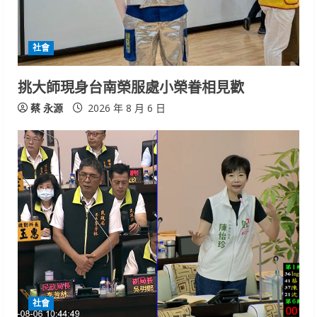
社會
挑大師現身台南榮服處小榮眷相見歡
蔡 永源
2026 年 8 月 6 日
社會