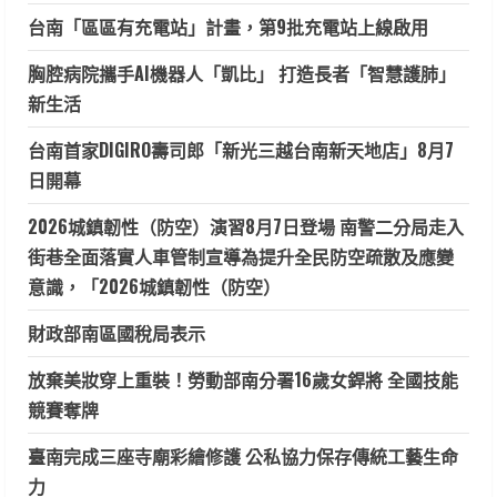
台南「區區有充電站」計畫，第9批充電站上線啟用
胸腔病院攜手AI機器人「凱比」 打造長者「智慧護肺」
新生活
台南首家DIGIRO壽司郎「新光三越台南新天地店」8月7
日開幕
2026城鎮韌性（防空）演習8月7日登場 南警二分局走入
街巷全面落實人車管制宣導為提升全民防空疏散及應變
意識，「2026城鎮韌性（防空）
財政部南區國稅局表示
放棄美妝穿上重裝！勞動部南分署16歲女銲將 全國技能
競賽奪牌
臺南完成三座寺廟彩繪修護 公私協力保存傳統工藝生命
力