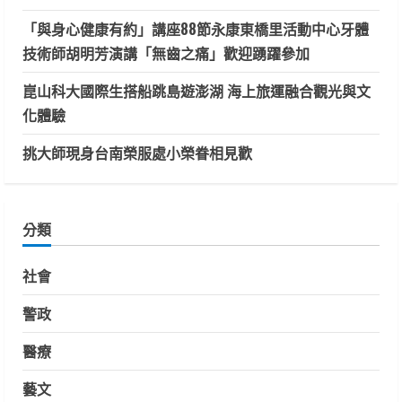
「與身心健康有約」講座88節永康東橋里活動中心牙體
技術師胡明芳演講「無齒之痛」歡迎踴躍參加
崑山科大國際生搭船跳島遊澎湖 海上旅運融合觀光與文
化體驗
挑大師現身台南榮服處小榮眷相見歡
分類
社會
警政
醫療
藝文