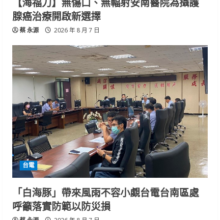
【海福刀】無傷口、無輻射安南醫院為攝護
腺癌治療開啟新選擇
蔡 永源
2026 年 8 月 7 日
台電
「白海豚」帶來風雨不容小覷台電台南區處
呼籲落實防範以防災損