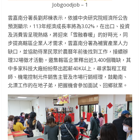
Jobgoodjob – 1
雲嘉南分署長劉邦棟表示，依據中央研究院經濟所公告
預測顯示，113年經濟成長率將為3.02%，在出口、投資
及消費皆呈現熱絡，將迎來「雪融春暖」的好時光，同
步提高轄區企業人才需求，雲嘉南分署為補實產業人力
缺口，並協助待業民眾於農曆年前後找到工作，接續辦
理32場徵才活動，邀集轄區企業釋出近3,400個職缺，其
中多家科技大廠紛紛祭出起薪40K以上，尋求製程工程
師、機電控制元件銷售主管及市場行銷經理，鼓勵南、
北漂工作的在地子弟，把握機會參加面試、回鄉就業。