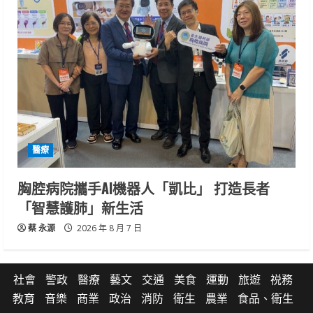
醫療
胸腔病院攜手AI機器人「凱比」 打造長者
「智慧護肺」新生活
蔡 永源
2026 年 8 月 7 日
社會
警政
醫療
藝文
交通
美食
運動
旅遊
祱務
教育
音樂
商業
政治
消防
衛生
農業
食品、衛生