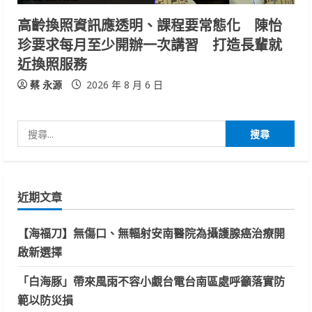
高齡換照資訊應透明、課程要常態化 陳怡
珍要求每月至少開辦一次講習 打造長輩就
近換照服務
蔡 永源
2026 年 8 月 6 日
搜
尋
關
鍵
近期文章
字:
【海福刀】無傷口、無輻射安南醫院為攝護腺癌治療開
啟新選擇
「白海豚」帶來風雨不容小覷台電台南區處呼籲落實防
範以防災損