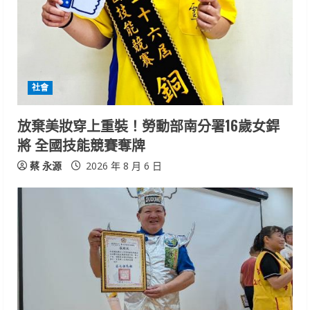
e
a
d
社會
i
放棄美妝穿上重裝！勞動部南分署16歲女銲
n
將 全國技能競賽奪牌
g
蔡 永源
2026 年 8 月 6 日