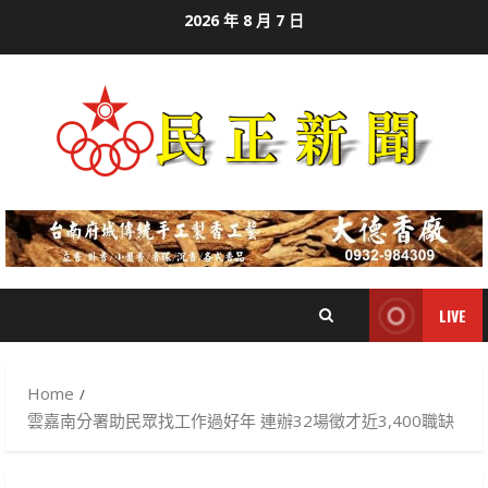
Skip
2026 年 8 月 7 日
to
content
LIVE
Home
雲嘉南分署助民眾找工作過好年 連辦32場徵才近3,400職缺