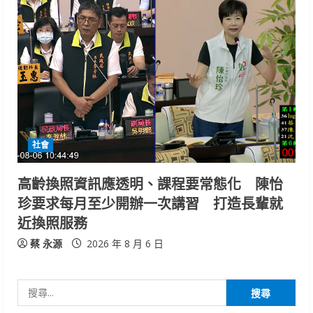
社會
高齡換照資訊應透明、課程要常態化 陳怡
珍要求每月至少開辦一次講習 打造長輩就
近換照服務
蔡 永源
2026 年 8 月 6 日
搜
尋