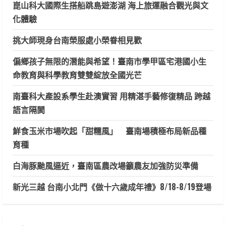
崑山科大國際生搭船跳島遊澎湖 海上旅運融合觀光與文
化體驗
挑大師現身台南榮服處小榮眷相見歡
偏鄉孩子無限的潛能與希望！臺南市學甲區宅港國小生
命教育與科學教育雙雙綻放全國光芒
南臺科大產設系學生赴澳實習 用精湛手藝修復精品 跨越
語言隔閡
鮮食玉米市場吹起「甜糯風」 臺南場積極布局新品種
育種
白海豚颱風逼近，臺南區農改場籲農友加強防災準備
新光三越 台南小北門《做十六歲成年禮》8/18-8/19登場