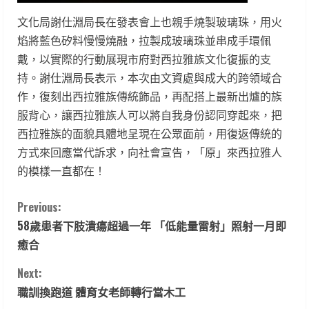
文化局謝仕淵局長在發表會上也親手燒製玻璃珠，用火
焰將藍色矽料慢慢燒融，拉製成玻璃珠並串成手環佩
戴，以實際的行動展現市府對西拉雅族文化復振的支
持。謝仕淵局長表示，本次由文資處與成大的跨領域合
作，復刻出西拉雅族傳統飾品，再配搭上最新出爐的族
服背心，讓西拉雅族人可以將自我身份認同穿起來，把
西拉雅族的面貌具體地呈現在公眾面前，用復返傳統的
方式來回應當代訴求，向社會宣告，「原」來西拉雅人
的模樣一直都在！
C
Previous:
58歲患者下肢潰瘍超過一年 「低能量雷射」照射一月即
o
癒合
n
Next:
t
職訓換跑道 體育女老師轉行當木工