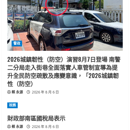
警政
2026城鎮韌性（防空）演習8月7日登場 南警
二分局走入街巷全面落實人車管制宣導為提
升全民防空疏散及應變意識，「2026城鎮韌
性（防空）
蔡 永源
2026 年 8 月 6 日
祱務
財政部南區國稅局表示
蔡 永源
2026 年 8 月 6 日