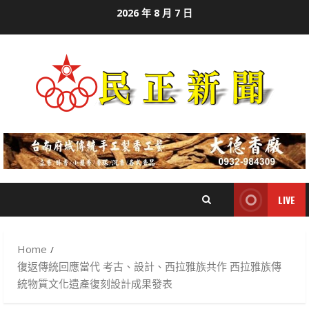
Skip
2026 年 8 月 7 日
to
content
LIVE
Home
復返傳統回應當代 考古、設計、西拉雅族共作 西拉雅族傳
統物質文化遺產復刻設計成果發表