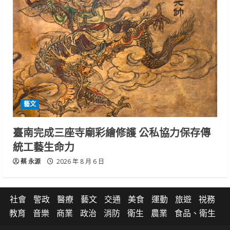
藝文
臺南完成三座寺廟彩繪修護 公私協力保存傳
統工藝生命力
蔡 永源
2026 年 8 月 6 日
社會
警政
醫療
藝文
交通
美食
運動
旅遊
祱務
教育
音樂
商業
政治
消防
衛生
農業
食品、衛生