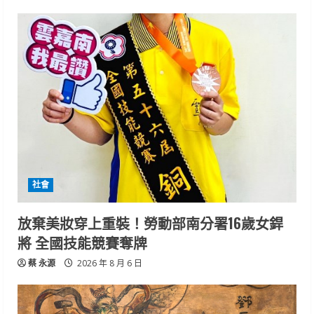
社會
放棄美妝穿上重裝！勞動部南分署16歲女銲
將 全國技能競賽奪牌
蔡 永源
2026 年 8 月 6 日