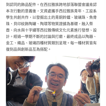
到認同的飾品配件。在西拉雅族跨地部落聯盟會議肯認
本次行動的意義後，文資處攜手西拉雅族青年、工設系
學生共創共作，以發掘出土的青銅鈴鐺、玻璃珠、魚骨
珠、貝印紋飾陶罐、陶環等物質證據為基礎，融入祭
壺、向水與十字繡等西拉雅傳統文化元素進行發想、設
計。經過一學期不斷的討論與打磨，最終成品以陶器、
金工、織品、玻璃四種材質類別呈現。每一種材質皆有
復刻品與創新品互為搭配。