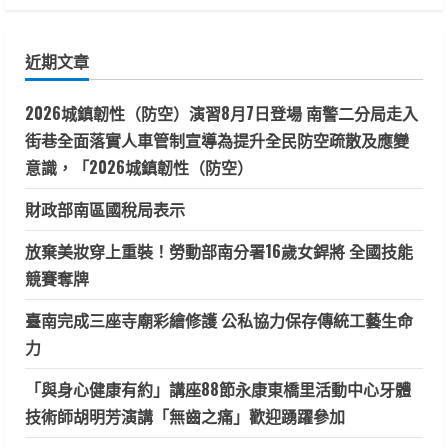
關
鍵
近期文章
字:
2026城鎮韌性（防空）演習8月7日登場 南警二分局走入
街巷全面落實人車管制宣導為提升全民防空疏散及應變
意識，「2026城鎮韌性（防空）
財政部南區國稅局表示
放棄美妝穿上重裝！勞動部南分署16歲女銲將 全國技能
競賽奪牌
臺南完成三座寺廟彩繪修護 公私協力保存傳統工藝生命
力
「與身心健康有約」講座88節永康東橋里活動中心牙體
技術師胡明芳演講「無齒之痛」歡迎踴躍參加