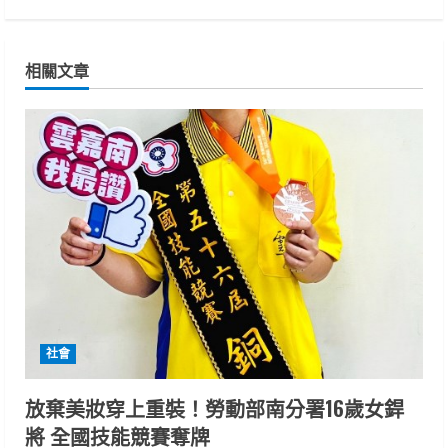
i
n
相關文章
u
e
R
e
a
d
i
社會
n
放棄美妝穿上重裝！勞動部南分署16歲女銲
將 全國技能競賽奪牌
g