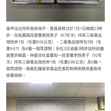
後甲派出所所長林海平、警員葉修汶於1月1日晚間23時
許，在裕農路段查獲曾姓男子（87年次）持有三級毒品
愷他命1包（毛重8.06公克）、二級毒品咖啡包3包（毛
重9.67）及K盤一個等證物；另在2日凌晨3時許該所巡邏
員警許縉嘉、林晏汝在富農街一段查獲李姓男子（92年
次）持有三級毒品愷他命1包（毛重0.86公克）及K盤一
個等證物，兩案犯嫌皆依毒品危害防制條例移送臺南地
檢署偵辧。