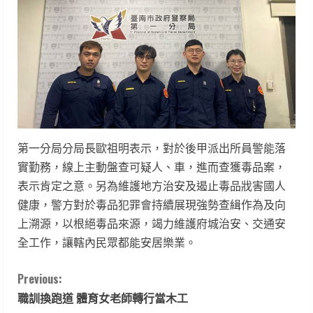
第一分局分局長歐祖明表示，對於後甲派出所員警能落
實勤務，線上主動盤查可疑人、車，進而查獲毒品案，
表示肯定之意。另為維護地方治安及遏止毒品戕害國人
健康，警方對於毒品犯罪會持續展現強勢查緝作為及向
上溯源，以根絕毒品來源，竭力維護府城治安、交通安
全工作，讓轄內民眾都能安居樂業。
C
Previous:
職訓換跑道 體育女老師轉行當木工
o