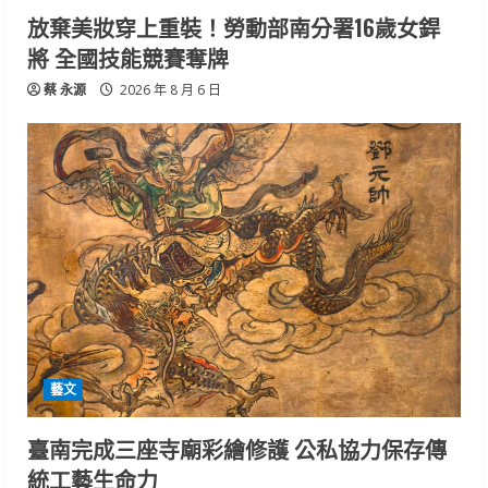
放棄美妝穿上重裝！勞動部南分署16歲女銲
將 全國技能競賽奪牌
蔡 永源
2026 年 8 月 6 日
藝文
臺南完成三座寺廟彩繪修護 公私協力保存傳
統工藝生命力