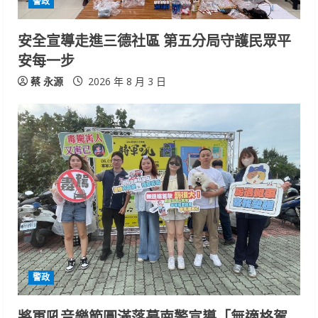
警政
安全宣導走進三德社區 第五分局守護民眾平
安每一步
蔡 永源
2026 年 8 月 3 日
警政
將軍吼音樂節圓滿落幕南警宣導「無適格駕