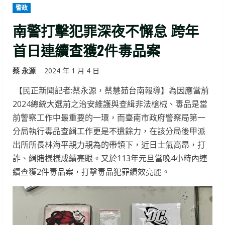
警政
南警打擊犯罪深夜不懈怠 跨年
首日連續查獲2件毒品案
蔡 永源
2024 年 1 月 4 日
【民正新聞記者:蔡永源，蔡慧茹台南報導】為因應當前
2024總統大選前之治安維護與查緝非法槍械、毒品是當
前警察工作中最重要的一環，而臺南市政府警察局第一
分局執行毒品查緝工作更是不遺餘力，在該分局後甲派
出所所長林海平親力親為的帶領下，近日士氣高昂，打
詐、緝賭樣樣成績亮眼。又於113年元旦當晚4小時內連
續查獲2件毒品案，打擊毒品犯罪績效亮麗。