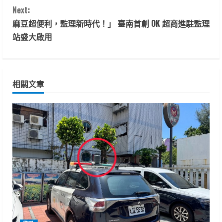
Next:
n
麻豆超便利，監理新時代！」 臺南首創 OK 超商進駐監理
t
站盛大啟用
i
n
相關文章
u
e
R
e
a
d