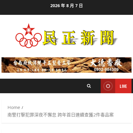
Skip
2026 年 8 月 7 日
to
content
LIVE
Home
南警打擊犯罪深夜不懈怠 跨年首日連續查獲2件毒品案