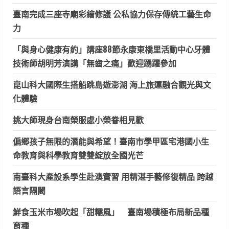
臺南完成三座寺廟彩繪修護 公私協力保存傳統工藝生命
力
「與身心健康有約」講座88節永康東橋里活動中心牙體
技術師胡明芳演講「無齒之痛」歡迎踴躍參加
崑山科大國際生搭船跳島遊澎湖 海上旅運融合觀光與文
化體驗
挑大師現身台南榮服處小榮眷相見歡
偏鄉孩子無限的潛能與希望！臺南市學甲區宅港國小生
命教育與科學教育雙雙綻放全國光芒
南臺科大產設系學生赴澳實習 用精湛手藝修復精品 跨越
語言隔閡
鮮食玉米市場吹起「甜糯風」 臺南場積極布局新品種
育種