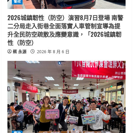
i
警政
n
2026城鎮韌性（防空）演習8月7日登場 南警
二分局走入街巷全面落實人車管制宣導為提
g
升全民防空疏散及應變意識，「2026城鎮韌
性（防空）
蔡 永源
2026 年 8 月 6 日