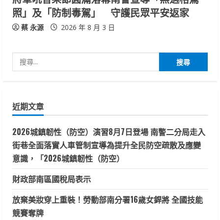
照」及「防制毒駕」 守護民眾平安返家
蔡 永源
2026 年 8 月 3 日
搜
尋
關
鍵
近期文章
字:
2026城鎮韌性（防空）演習8月7日登場 南警二分局走入
街巷全面落實人車管制宣導為提升全民防空疏散及應變
意識，「2026城鎮韌性（防空）
財政部南區國稅局表示
放棄美妝穿上重裝！勞動部南分署16歲女銲將 全國技能
競賽奪牌