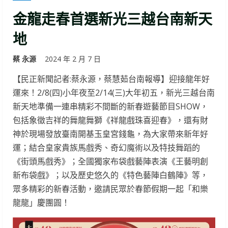
金龍走春首選新光三越台南新天
地
蔡 永源
2024 年 2 月 7 日
【民正新聞記者:蔡永源，蔡慧茹台南報導】迎接龍年好
運來！2/8(四)小年夜至2/14(三)大年初五，新光三越台南
新天地準備一連串精彩不間斷的新春遊藝節目SHOW，
包括象徵吉祥的舞龍舞獅《祥龍戲珠喜迎春》，還有財
神於現場發放臺南開基玉皇宮錢龜，為大家帶來新年好
運；結合皇家貴族馬戲秀、奇幻魔術以及特技舞蹈的
《街頭馬戲秀》；全國獨家布袋戲藝陣表演《王藝明創
新布袋戲》；以及歷史悠久的《特色藝陣白鶴陣》等，
眾多精彩的新春活動，邀請民眾於春節假期一起「和樂
龍龍」慶團圓！