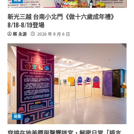
商業
新光三越 台南小北門《做十六歲成年禮》
8/18-8/19登場
蔡 永源
2026 年 8 月 6 日
商業
穿梭在地美饌與聲響迷宮，解密日常「語言