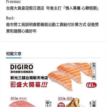
C
Previous:
台南大員皇冠假日酒店 年後主打「情人專屬 心戀假期」
o
Next:
n
南市勞工局說明春節連假出勤工資給付計算方式 促進勞
t
資和諧開心過好年
i
n
相關文章
u
e
R
e
a