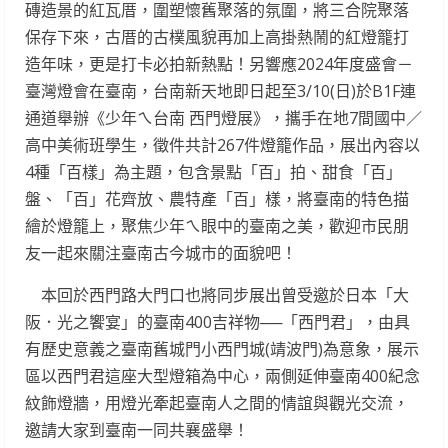
磚造景的紅瓦厝，圍塑懷舊聚落的氛圍，將三合院聚落
保存下來，古厝的古樸風貌再加上高掛熱鬧的紅燈籠打
造年味，更是打卡必拍新熱點！另響應2024年度盛會－
臺灣燈會在臺南，台南新天地即日起至3/10(日)於B1F連
通道舉辦《少年ㄟ台南 西門燈展》，攜手在地7間國中／
高中美術班學生，徵件共計267件燈籠作品，展出內容以
4種「百樣」為主題，包含景點「百」拍、甜食「百」
盤、「百」花齊放、農特產「百」樣，將臺南的特色描
繪於燈籠上，聚焦少年ㄟ眼中的臺南之美，歡迎市民朋
友一起來關注臺南古今城市的面貌吧！
本回於西門路大門口也將同步展出曾受邀於日本「大
阪．光之饗宴」的臺南400吉祥物──「西門君」，由具
有歷史意義之臺南舊城門小西門城(靖波門)為意象，展示
區以西門君這座大型燈箱為中心，兩側延伸臺南400紀念
紋飾燈牆，用燈光牽起臺南人之間的情誼與觀光交流，
邀請大家到臺南一同共襄盛舉！