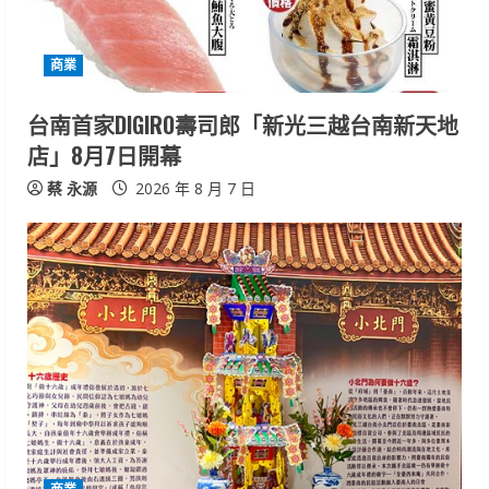
d
i
商業
n
台南首家DIGIRO壽司郎「新光三越台南新天地
店」8月7日開幕
g
蔡 永源
2026 年 8 月 7 日