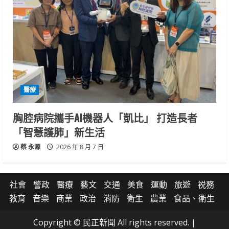
醫療
胸腔病院攜手AI機器人「凱比」 打造長者
「智慧護肺」新生活
蔡 永源
2026 年 8 月 7 日
社會
警政
醫療
藝文
交通
美食
運動
旅遊
祱務
教育
音樂
商業
政治
消防
衛生
農業
食品、衛生
Copyright © 民正新聞 All rights reserved.
|