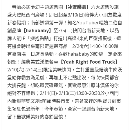
春節必訪夢幻主題遊樂園
【冰雪樂園】
六大遊樂設施
盛大登陸西門廣場！即日起至3/10(日)陪伴大小朋友歡度
新春假期；南部巡迴第一彈！知名YouTuber嘎嫂二伯自
創品牌
【
hahababy
】
至3/5(二)快閃台南新天地，以品
牌人氣IP「擁抱點點」打造出高達4米的巨型扭蛋機，還
有機會轉出臺南限定週邊商品！2/24(六)14:00-16:00還
有臺南場一日店長活動，喜歡hahababy的粉絲一定要來
朝聖！經典美式漢堡餐車
【
Yeah Right Food Truck
】
2/10(六)-2/14(三)限定美味快閃
，
主打重量級紐澳牛肉漢
堡給你霸氣滿足感，再加上不定點出沒，每次快閃都會
大排長龍，想吃還要碰運氣，喜歡最原汁原味漢堡的你
絕對不容錯過；2/11(日)-2/13(二)13:00-20:30於小西門
內街舉辦兜文創x萌寵時裝市集，帶著家裡的毛寶貝到市
集領紅包過新年！今年春節，全家一起到台南新天地，
留下最歡樂美好的春節回憶！