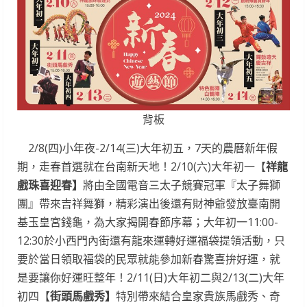
背板
2/8(四)小年夜-2/14(三)大年初五，7天的農曆新年假
期，走春首選就在台南新天地！2/10(六)大年初一【
祥龍
戲珠喜迎春】
將由全國電音三太子競賽冠軍『太子舞獅
團』帶來吉祥舞獅，精彩演出後還有財神爺發放臺南開
基玉皇宮錢龜，為大家揭開春節序幕；大年初一11:00-
12:30於小西門內街還有龍來運轉好運福袋提領活動，只
要於當日領取福袋的民眾就能參加新春驚喜拚好運，就
是要讓你好運旺整年！2/11(日)大年初二與2/13(二)大年
初四【
街頭馬戲秀】
特別帶來結合皇家貴族馬戲秀、奇