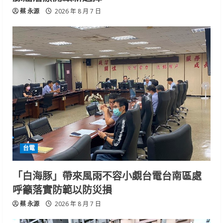
蔡 永源
2026 年 8 月 7 日
台電
「白海豚」帶來風雨不容小覷台電台南區處
呼籲落實防範以防災損
蔡 永源
2026 年 8 月 7 日