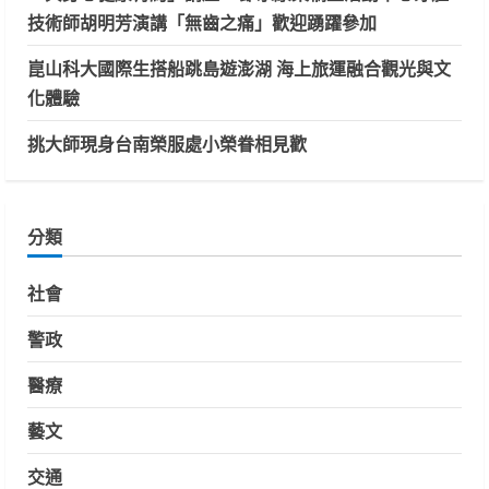
技術師胡明芳演講「無齒之痛」歡迎踴躍參加
崑山科大國際生搭船跳島遊澎湖 海上旅運融合觀光與文
化體驗
挑大師現身台南榮服處小榮眷相見歡
分類
社會
警政
醫療
藝文
交通