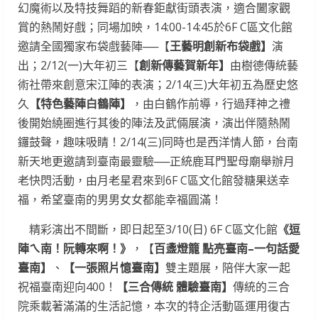
幻魔術以及特技舞蹈的新春鉅獻街頭表演，適合闔家觀
賞的熱鬧好戲；同場加映，14:00-14:45於6F C區文化館
邀請全國獨家布袋戲藝陣──【
王藝明創新布袋戲】
演
出；2/12(一)大年初三【
創新傳藝賀新年】
由樹德傳統藝
術社帶來創意宋江陣的表演；2/14(三)大年初五為歷史悠
久
【特色藝陣白鶴陣】
，由白鶴作前導，行過拜神之禮
後開始繞圈進行其後的陣法及武倆展演，演出伴隨熱鬧
鑼鼓聲，趣味吸睛！2/14(三)同時也是西洋情人節，台南
新天地更邀請到臺南最靈驗──正統鹿耳門聖母廟舉辦月
老快閃活動，由月老星君來到6F C區文化館發糖果送幸
福，希望臺南的男男女女都能幸福圓滿！
精彩演出不間斷，即日起至3/10(日) 6F C區文化館
《逗
陣ㄟ南！阮轉來啊！》
，【
百盞燈籠
點亮臺南
–
一句話愛
臺南】
、
【一張照片憶臺南】
雙主題展，陪伴大家一起
祝福臺南迎向400！
【三合傳統
體驗臺南】
傳統的三合
院乘載著滿滿的生活記憶，本次的特企活動區運用復古