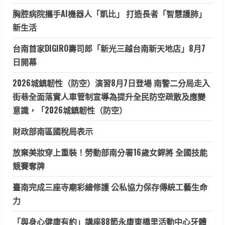
胸腔病院攜手AI機器人「凱比」 打造長者「智慧護肺」
新生活
台南首家DIGIRO壽司郎「新光三越台南新天地店」8月7
日開幕
2026城鎮韌性（防空）演習8月7日登場 南警二分局走入
街巷全面落實人車管制宣導為提升全民防空疏散及應變
意識，「2026城鎮韌性（防空）
財政部南區國稅局表示
放棄美妝穿上重裝！勞動部南分署16歲女銲將 全國技能
競賽奪牌
臺南完成三座寺廟彩繪修護 公私協力保存傳統工藝生命
力
「與身心健康有約」講座88節永康東橋里活動中心牙體