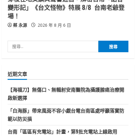
變形記」《台文怪物》特展 8/8 台南老爺登
場！
蔡 永源
2026 年 8 月 6 日
搜
尋
關
鍵
近期文章
字:
【海福刀】無傷口、無輻射安南醫院為攝護腺癌治療開
啟新選擇
「白海豚」帶來風雨不容小覷台電台南區處呼籲落實防
範以防災損
台南「區區有充電站」計畫，第9批充電站上線啟用