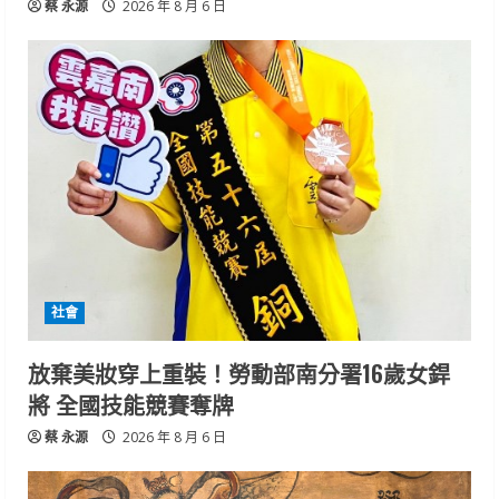
蔡 永源
2026 年 8 月 6 日
社會
放棄美妝穿上重裝！勞動部南分署16歲女銲
將 全國技能競賽奪牌
蔡 永源
2026 年 8 月 6 日