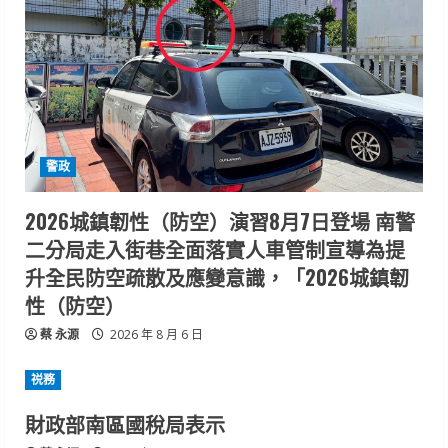
警政
2026城鎮韌性（防空）演習8月7日登場 南警
二分局走入街巷全面落實人車管制宣導為提
升全民防空疏散及應變意識，「2026城鎮韌
性（防空）
蔡 永源
2026 年 8 月 6 日
祱務
財政部南區國稅局表示