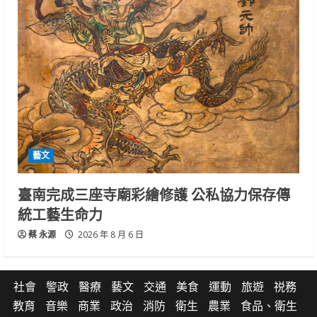
藝文
臺南完成三座寺廟彩繪修護 公私協力保存傳
統工藝生命力
蔡 永源
2026 年 8 月 6 日
社會
警政
醫療
藝文
交通
美食
運動
旅遊
祱務
教育
音樂
商業
政治
消防
衛生
農業
食品、衛生