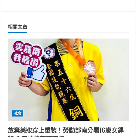
t
i
相關文章
n
u
e
R
e
a
d
社會
i
放棄美妝穿上重裝！勞動部南分署16歲女銲