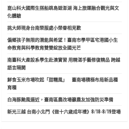
崑山科大國際生搭船跳島遊澎湖 海上旅運融合觀光與文
化體驗
挑大師現身台南榮服處小榮眷相見歡
偏鄉孩子無限的潛能與希望！臺南市學甲區宅港國小生
命教育與科學教育雙雙綻放全國光芒
南臺科大產設系學生赴澳實習 用精湛手藝修復精品 跨越
語言隔閡
鮮食玉米市場吹起「甜糯風」 臺南場積極布局新品種
育種
白海豚颱風逼近，臺南區農改場籲農友加強防災準備
新光三越 台南小北門《做十六歲成年禮》8/18-8/19登場