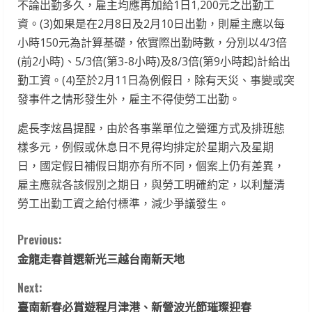
不論出勤多久，雇主均應再加給1日1,200元之出勤工
資。(3)如果是在2月8日及2月10日出勤，則雇主應以每
小時150元為計算基礎，依實際出勤時數，分別以4/3倍
(前2小時)、5/3倍(第3-8小時)及8/3倍(第9小時起)計給出
勤工資。(4)至於2月11日為例假日，除有天災、事變或突
發事件之情形發生外，雇主不得使勞工出勤。
處長李炫昌提醒，由於各事業單位之營運方式及排班態
樣多元，例假或休息日不見得均排定於星期六及星期
日，國定假日補假日期亦有所不同，個案上仍有差異，
雇主應就各該假別之期日，與勞工明確約定，以利釐清
勞工出勤工資之給付標準，減少爭議發生。
C
Previous:
金龍走春首選新光三越台南新天地
o
Next:
n
臺南新春必賞遊程月津港、新營波光節璀璨迎春