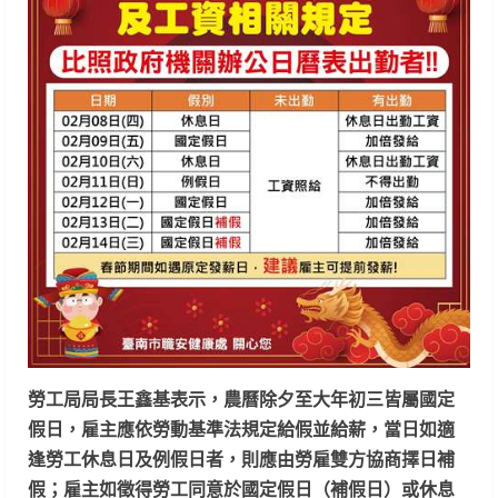
勞工局局長王鑫基表示，農曆除夕至大年初三皆屬國定
假日，雇主應依勞動基準法規定給假並給薪，當日如適
逢勞工休息日及例假日者，則應由勞雇雙方協商擇日補
假；雇主如徵得勞工同意於國定假日（補假日）或休息