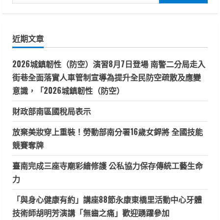
尋
關
鍵
近期文章
字:
2026城鎮韌性（防空）演習8月7日登場 南警二分局走入
街巷全面落實人車管制宣導為提升全民防空疏散及應變
意識，「2026城鎮韌性（防空）
財政部南區國稅局表示
放棄美妝穿上重裝！勞動部南分署16歲女銲將 全國技能
競賽奪牌
臺南完成三座寺廟彩繪修護 公私協力保存傳統工藝生命
力
「與身心健康有約」講座88節永康東橋里活動中心牙體
技術師胡明芳演講「無齒之痛」歡迎踴躍參加