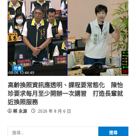
社會
高齡換照資訊應透明、課程要常態化 陳怡
珍要求每月至少開辦一次講習 打造長輩就
近換照服務
蔡 永源
2026 年 8 月 6 日
搜