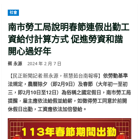
社會
南市勞工局說明春節連假出勤工
資給付計算方式 促進勞資和諧
開心過好年
蔡 永源
2024 年 2 月 7 日
【民正新聞記者:蔡永源，蔡慧茹台南報導】
依勞動基準
法規定，農曆除夕（即2月9日）及春節（大年初一至初
三，即2月10日至12日）為俗稱之國定假日，南市勞工局
提醒
，
雇主應依法給假並給薪，如徵得勞工同意於前開
休假日出勤，工資應依法加倍發給。