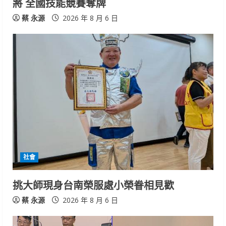
n
將 全國技能競賽奪牌
g
蔡 永源
2026 年 8 月 6 日
社會
挑大師現身台南榮服處小榮眷相見歡
蔡 永源
2026 年 8 月 6 日