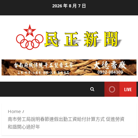
Skip
2026 年 8 月 7 日
to
content
LIVE
Home
南市勞工局說明春節連假出勤工資給付計算方式 促進勞資
和諧開心過好年