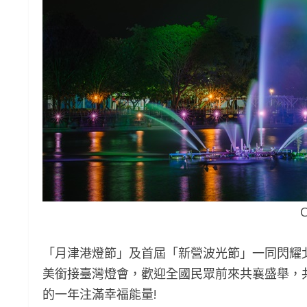
「月津港燈節」及首屆「新營波光節」一同閃耀
美銜接臺灣燈會，歡迎全國民眾前來共襄盛舉，
的一年注滿幸福能量!