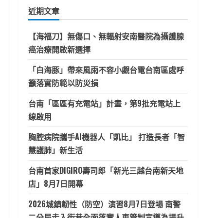
鍵
近期文章
字:
【海福刀】無傷口、無輻射安南醫院為攝護腺
癌治療開啟新選擇
「白海豚」帶來風雨不容小覷台電台南區處呼
籲落實防範以防災損
台南「區區有充電站」計畫，第9批充電站上
線啟用
胸腔病院攜手AI機器人「凱比」 打造長者「智
慧護肺」新生活
台南首家DIGIRO壽司郎「新光三越台南新天地
店」8月7日開幕
2026城鎮韌性（防空）演習8月7日登場 南警
二分局走入街巷全面落實人車管制宣導為提升