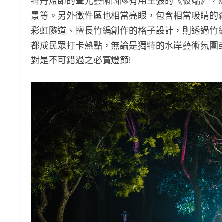
特丹燈節的聲光藝術團隊有用主張的《彼端》，
景等。另外徵件區也相當亮眼，包含相當吸睛的
彩虹隧道、擅長竹編創作的格子設計，則透過竹
都成民眾打卡熱點，無論是獨特的水岸藝術氛圍或
對是不可錯過之必賞燈節!