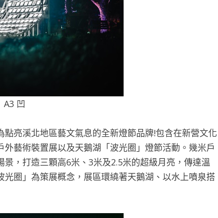
A3 凹
為點亮溪北地區藝文氣息的全新燈節品牌!包含在新營文化
戶外藝術裝置展以及天鵝湖「波光圈」燈節活動。幾米戶
景，打造三顆高6米、3米及2.5米的超級月亮，傳達溫
波光圈」為策展概念，展區環繞著天鵝湖、以水上噴泉搭