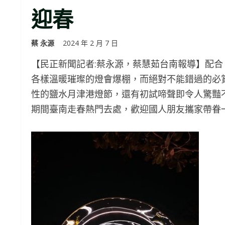
迎春
蔡 永源
2024 年 2 月 7 日
【民正新聞記者:蔡永源，蔡慧茹台南報導】配合「
各樣溫暖璀璨的燈會爆棚，而絕對不能錯過的必
性的鹽水月津港燈節，還有初試啼聲即令人驚豔
期間臺南走春熱門去處，歡迎國人朋友攜家帶眷