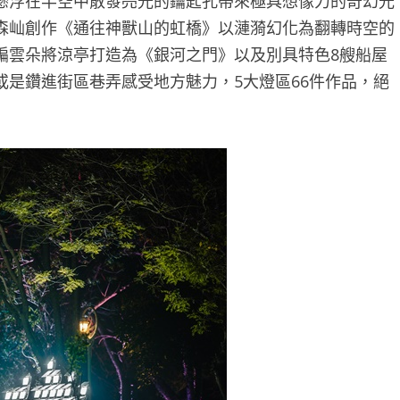
懸浮在半空中散發亮光的鑰匙孔帶來極具想像力的奇幻光
森屾創作《通往神獸山的虹橋》以漣漪幻化為翻轉時空的
編雲朵將涼亭打造為《銀河之門》以及別具特色8艘船屋
是鑽進街區巷弄感受地方魅力，5大燈區66件作品，絕