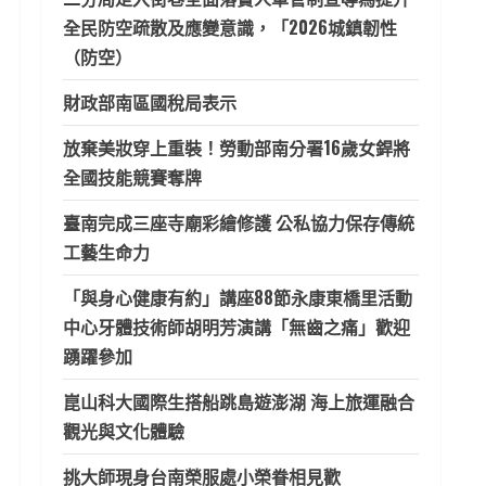
全民防空疏散及應變意識，「2026城鎮韌性
（防空）
財政部南區國稅局表示
放棄美妝穿上重裝！勞動部南分署16歲女銲將
全國技能競賽奪牌
臺南完成三座寺廟彩繪修護 公私協力保存傳統
工藝生命力
「與身心健康有約」講座88節永康東橋里活動
中心牙體技術師胡明芳演講「無齒之痛」歡迎
踴躍參加
崑山科大國際生搭船跳島遊澎湖 海上旅運融合
觀光與文化體驗
挑大師現身台南榮服處小榮眷相見歡