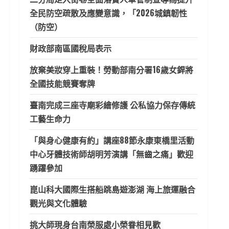
全民防空疏散及應變意識，「2026城鎮韌性
（防空）
財政部南區國稅局表示
放棄美妝穿上重裝！勞動部南分署16歲女銲將
全國技能競賽奪牌
臺南完成三座寺廟彩繪修護 公私協力保存傳統
工藝生命力
「與身心健康有約」講座88節永康東橋里活動
中心牙體技術師胡明芳演講「無齒之痛」歡迎
踴躍參加
崑山科大國際生搭船跳島遊澎湖 海上旅運融合
觀光與文化體驗
挑大師現身台南榮服處小榮眷相見歡