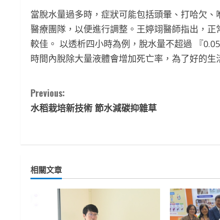
當脫水量過多時，症狀可能包括頭暈、打哈欠、
醫療團隊，以便進行調整。王婷翊醫師指出，正常安
較佳。 以透析四小時為例，脫水量不超過 『0.0
時間內脫除大量液體會增加死亡率，為了好的生
C
Previous:
水稻栽培新技術 節水減碳抑雜草
o
n
t
相關文章
i
n
u