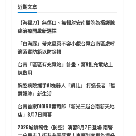
鍵
近期文章
字:
【海福刀】無傷口、無輻射安南醫院為攝護腺
癌治療開啟新選擇
「白海豚」帶來風雨不容小覷台電台南區處呼
籲落實防範以防災損
台南「區區有充電站」計畫，第9批充電站上
線啟用
胸腔病院攜手AI機器人「凱比」 打造長者「智
慧護肺」新生活
台南首家DIGIRO壽司郎「新光三越台南新天地
店」8月7日開幕
2026城鎮韌性（防空）演習8月7日登場 南警
二分局走入街巷全面落實人車管制宣導為提升