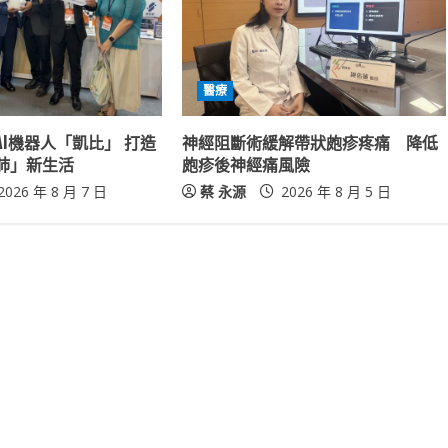
醫療
I機器人「凱比」 打造
神經阻斷術緩解帶狀皰疹疼痛 降低
肺」新生活
皰疹後神經痛風險
2026 年 8 月 7 日
蔡 永源
2026 年 8 月 5 日