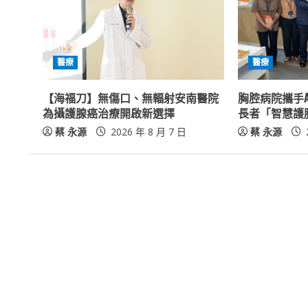
e
R
醫療
醫療
e
【海福刀】無傷口、無輻射安南醫院
胸腔病院攜手A
a
為攝護腺癌治療開啟新選擇
長者「智慧護
蔡 永源
2026 年 8 月 7 日
蔡 永源
d
i
n
g