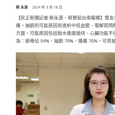
蔡 永源
2024 年 3 月 18 日
【民正新聞記者:蔡永源，蔡慧茹台南報導】腎
癢。抽筋的可能原因有透析中低血壓、電解質問
方面，可能原因包括脫水速度過快、心臟功能不
為：疲倦佔 94%、抽筋 79%、搔癢 76%。