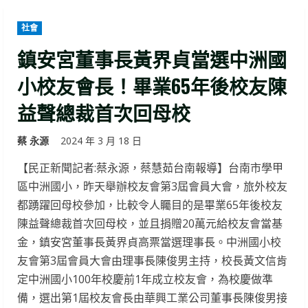
社會
鎮安宮董事長黃界貞當選中洲國
小校友會長！畢業65年後校友陳
益聲總裁首次回母校
蔡 永源
2024 年 3 月 18 日
【民正新聞記者:蔡永源，蔡慧茹台南報導】台南市學甲
區中洲國小，昨天舉辦校友會第3屆會員大會，旅外校友
都踴躍回母校參加，比較令人矚目的是畢業65年後校友
陳益聲總裁首次回母校，並且捐贈20萬元給校友會當基
金，鎮安宮董事長黃界貞高票當選理事長。中洲國小校
友會第3屆會員大會由理事長陳俊男主持，校長黃文信肯
定中洲國小100年校慶前1年成立校友會，為校慶做準
備，選出第1屆校友會長由華興工業公司董事長陳俊男接