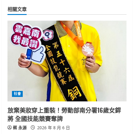
i
相關文章
n
u
e
R
e
a
d
社會
i
放棄美妝穿上重裝！勞動部南分署16歲女銲
n
將 全國技能競賽奪牌
g
蔡 永源
2026 年 8 月 6 日