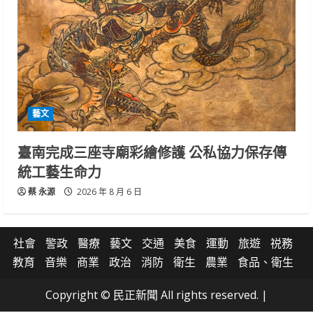
藝文
臺南完成三座寺廟彩繪修護 公私協力保存傳
統工藝生命力
蔡 永源
2026 年 8 月 6 日
社會
警政
醫療
藝文
交通
美食
運動
旅遊
祱務
教育
音樂
商業
政治
消防
衛生
農業
食品、衛生
Copyright © 民正新聞 All rights reserved.
|