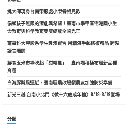
挑大師現身台南榮服處小榮眷相見歡
偏鄉孩子無限的潛能與希望！臺南市學甲區宅港國小生
命教育與科學教育雙雙綻放全國光芒
南臺科大產設系學生赴澳實習 用精湛手藝修復精品 跨越
語言隔閡
鮮食玉米市場吹起「甜糯風」 臺南場積極布局新品種
育種
白海豚颱風逼近，臺南區農改場籲農友加強防災準備
新光三越 台南小北門《做十六歲成年禮》8/18-8/19登場
分類