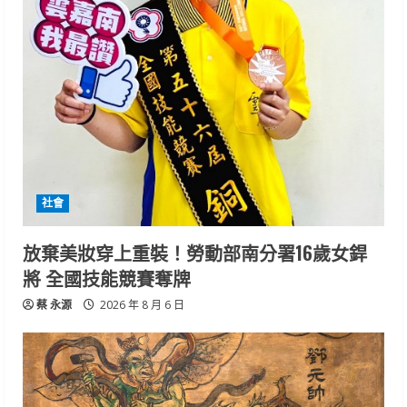
社會
放棄美妝穿上重裝！勞動部南分署16歲女銲
將 全國技能競賽奪牌
蔡 永源
2026 年 8 月 6 日