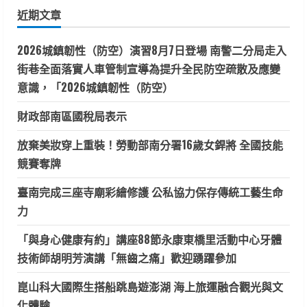
鍵
近期文章
字:
2026城鎮韌性（防空）演習8月7日登場 南警二分局走入
街巷全面落實人車管制宣導為提升全民防空疏散及應變
意識，「2026城鎮韌性（防空）
財政部南區國稅局表示
放棄美妝穿上重裝！勞動部南分署16歲女銲將 全國技能
競賽奪牌
臺南完成三座寺廟彩繪修護 公私協力保存傳統工藝生命
力
「與身心健康有約」講座88節永康東橋里活動中心牙體
技術師胡明芳演講「無齒之痛」歡迎踴躍參加
崑山科大國際生搭船跳島遊澎湖 海上旅運融合觀光與文
化體驗