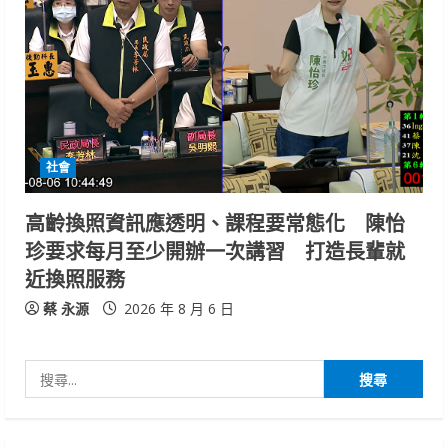
社會
高齡換照資訊應透明、課程要常態化 陳怡
珍要求每月至少開辦一次講習 打造長輩就
近換照服務
蔡 永源
2026 年 8 月 6 日
搜
尋
關