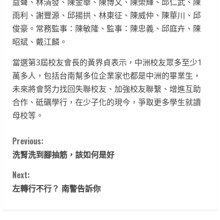
益聲、林清發、陳金華、陳博文、陳榮輝、邱仁武、陳
雨利、謝豐源、邱揚拱、林東征、陳威仲、陳華川、邱
俊豪。常務監事：陳敏隆、監事：陳忠義、邱庭卉、陳
昭斌、戴江麟。
當選第3屆校友會長的黃界貞表示，中洲校友眾多至少1
萬多人，包括台南幫多位企業家也都是中洲的畢業生，
未來將會努力找回失聯校友、加強校友聯繫、增進互助
合作、砥礪學行，在少子化的現今，爭取更多學生就讀
母校等。
C
Previous:
洗腎洗到腳抽筋，該如何是好
o
Next:
n
左轉行不行？ 南警告訴你
t