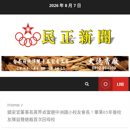
Skip
2026 年 8 月 7 日
to
content
LIVE
Home
鎮安宮董事長黃界貞當選中洲國小校友會長！畢業65年後校
友陳益聲總裁首次回母校