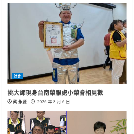
社會
挑大師現身台南榮服處小榮眷相見歡
蔡 永源
2026 年 8 月 6 日