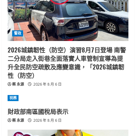
警政
2026城鎮韌性（防空）演習8月7日登場 南警
二分局走入街巷全面落實人車管制宣導為提
升全民防空疏散及應變意識，「2026城鎮韌
性（防空）
蔡 永源
2026 年 8 月 6 日
祱務
財政部南區國稅局表示
蔡 永源
2026 年 8 月 6 日