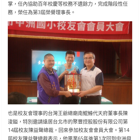
掌，任內協助百年校慶等校務不遺餘力，完成階段性任
務，榮任為第3屆榮譽理事長。
也是校友會理事的台灣王爺總廟南鯤鯓代天府董事長陳
浚鎰，特別邀請遠居台北市的聚豐控股股份有限公司第
14屆校友陳益聲總裁，回來參加校友會會員大會。第14
屆校友陳益聲總裁表示，他畢業65年後第1次回到中洲母