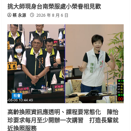
挑大師現身台南榮服處小榮眷相見歡
蔡 永源
2026 年 8 月 6 日
社會
高齡換照資訊應透明、課程要常態化 陳怡
珍要求每月至少開辦一次講習 打造長輩就
近換照服務