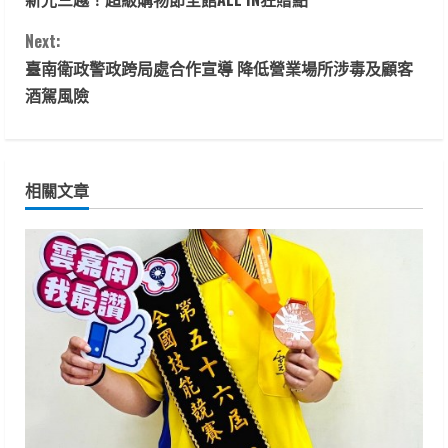
o
Next:
n
臺南衛政警政跨局處合作宣導 降低營業場所涉毒及顧客
t
酒駕風險
i
n
相關文章
u
e
R
e
a
d