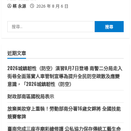
蔡 永源
2026 年 8 月 6 日
搜
尋
關
鍵
近期文章
字:
2026城鎮韌性（防空）演習8月7日登場 南警二分局走入
街巷全面落實人車管制宣導為提升全民防空疏散及應變
意識，「2026城鎮韌性（防空）
財政部南區國稅局表示
放棄美妝穿上重裝！勞動部南分署16歲女銲將 全國技能
競賽奪牌
臺南完成三座寺廟彩繪修護 公私協力保存傳統工藝生命