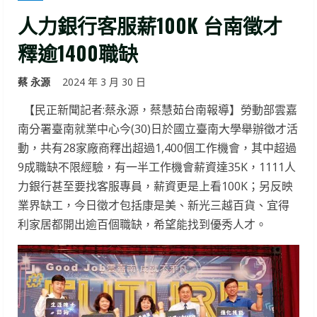
人力銀行客服薪100K 台南徵才
釋逾1400職缺
蔡 永源
2024 年 3 月 30 日
【民正新聞記者:蔡永源，蔡慧茹台南報導】勞動部雲嘉
南分署臺南就業中心今(30)日於國立臺南大學舉辦徵才活
動，共有28家廠商釋出超過1,400個工作機會，其中超過
9成職缺不限經驗，有一半工作機會薪資達35K，1111人
力銀行甚至要找客服專員，薪資更是上看100K；另反映
業界缺工，今日徵才包括康是美、新光三越百貨、宜得
利家居都開出逾百個職缺，希望能找到優秀人才。