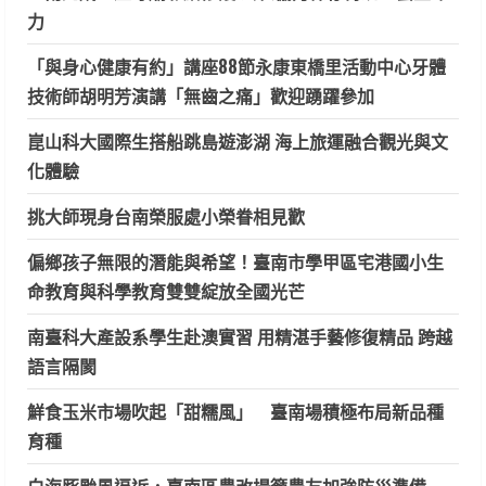
力
「與身心健康有約」講座88節永康東橋里活動中心牙體
技術師胡明芳演講「無齒之痛」歡迎踴躍參加
崑山科大國際生搭船跳島遊澎湖 海上旅運融合觀光與文
化體驗
挑大師現身台南榮服處小榮眷相見歡
偏鄉孩子無限的潛能與希望！臺南市學甲區宅港國小生
命教育與科學教育雙雙綻放全國光芒
南臺科大產設系學生赴澳實習 用精湛手藝修復精品 跨越
語言隔閡
鮮食玉米市場吹起「甜糯風」 臺南場積極布局新品種
育種
白海豚颱風逼近，臺南區農改場籲農友加強防災準備