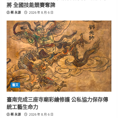
將 全國技能競賽奪牌
蔡 永源
2026 年 8 月 6 日
藝文
臺南完成三座寺廟彩繪修護 公私協力保存傳
統工藝生命力
蔡 永源
2026 年 8 月 6 日