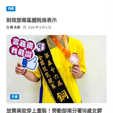
祱務
財政部南區國稅局表示
蔡 永源
2026 年 8 月 6 日
社會
放棄美妝穿上重裝！勞動部南分署16歲女銲