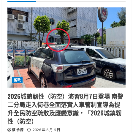
警政
2026城鎮韌性（防空）演習8月7日登場 南警
二分局走入街巷全面落實人車管制宣導為提
升全民防空疏散及應變意識，「2026城鎮韌
性（防空）
蔡 永源
2026 年 8 月 6 日