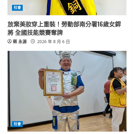
i
社會
n
放棄美妝穿上重裝！勞動部南分署16歲女銲
將 全國技能競賽奪牌
g
蔡 永源
2026 年 8 月 6 日
社會