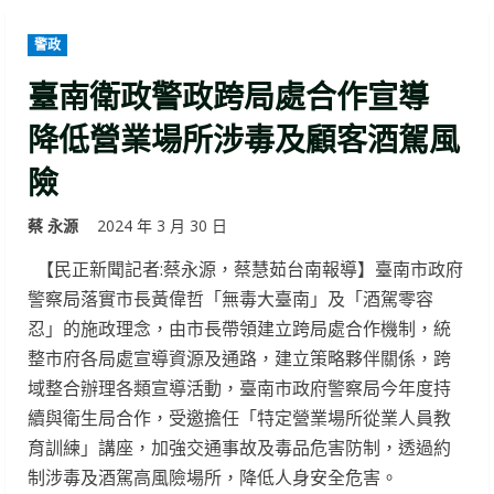
警政
臺南衛政警政跨局處合作宣導
降低營業場所涉毒及顧客酒駕風
險
蔡 永源
2024 年 3 月 30 日
【民正新聞記者:蔡永源，蔡慧茹台南報導】臺南市政府
警察局落實市長黃偉哲「無毒大臺南」及「酒駕零容
忍」的施政理念，由市長帶領建立跨局處合作機制，統
整市府各局處宣導資源及通路，建立策略夥伴關係，跨
域整合辦理各類宣導活動，臺南市政府警察局今年度持
續與衛生局合作，受邀擔任「特定營業場所從業人員教
育訓練」講座，加強交通事故及毒品危害防制，透過約
制涉毒及酒駕高風險場所，降低人身安全危害。