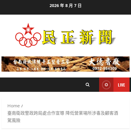
Skip
2026 年 8 月 7 日
to
content
LIVE
Home
臺南衛政警政跨局處合作宣導 降低營業場所涉毒及顧客酒
駕風險