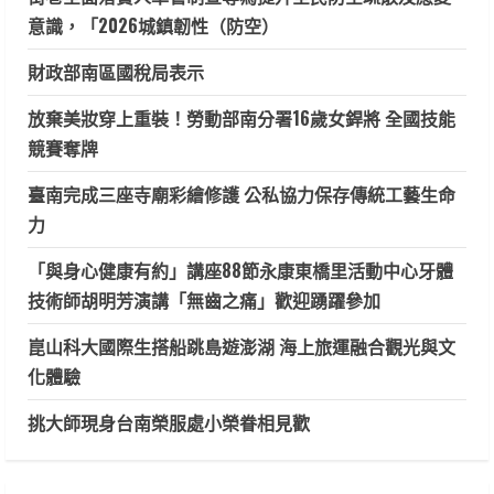
意識，「2026城鎮韌性（防空）
財政部南區國稅局表示
放棄美妝穿上重裝！勞動部南分署16歲女銲將 全國技能
競賽奪牌
臺南完成三座寺廟彩繪修護 公私協力保存傳統工藝生命
力
「與身心健康有約」講座88節永康東橋里活動中心牙體
技術師胡明芳演講「無齒之痛」歡迎踴躍參加
崑山科大國際生搭船跳島遊澎湖 海上旅運融合觀光與文
化體驗
挑大師現身台南榮服處小榮眷相見歡