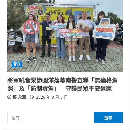
警政
將軍吼音樂節圓滿落幕南警宣導「無適格駕
照」及「防制毒駕」 守護民眾平安返家
蔡 永源
2026 年 8 月 3 日
搜
尋