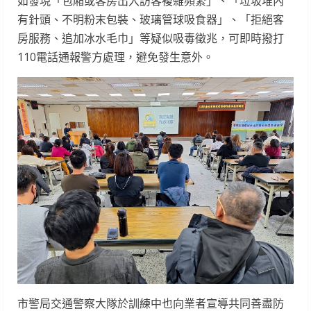
如發現「包廂或客房出入訪客複雜頻繁」、「垃圾堆內
有針頭、不明粉末包裝、玻璃管球吸食器」、「拒絕客
房服務、追加冰水毛巾」等疑似吸毒徵兆，可即時撥打
110電話通報警方處理，避免發生意外。
市警局交通警察大隊於訓練中也向業者宣導共同善盡防