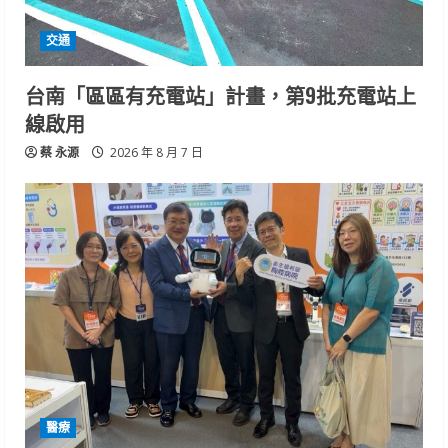
交通
台南「區區有充電站」計畫，第9批充電站上
線啟用
蔡 永源
2026 年 8 月 7 日
醫療