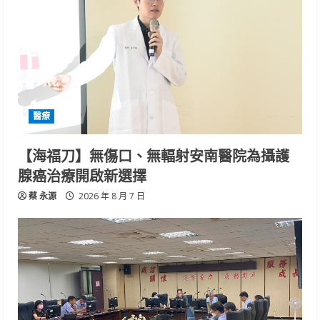
醫療
【海福刀】無傷口、無輻射安南醫院為攝護
腺癌治療開啟新選擇
蔡 永源
2026 年 8 月 7 日