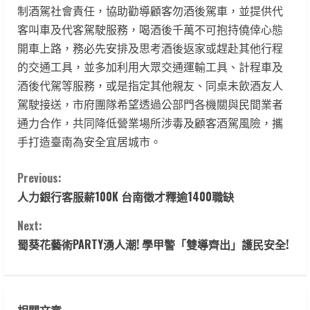
制酒駕社會責任，協助勸導顧客勿酒後駕車，並提供代
客叫車及代客駕駛服務，喝酒後千萬不可抱持僥倖心態
開車上路，務必先安排及思考酒後返家或趕赴其他行程
的交通工具，並多加利用大眾交通運輸工具、計程車及
酒後代駕等服務，或是指定其他親友、同桌未飲酒友人
駕駛接送，市府團隊希望透過公部門各機關與民間業者
通力合作，共同降低營業場所涉毒及顧客酒駕風險，攜
手打造臺南為安全宜居城市。
C
Previous:
人力銀行客服薪100K 台南徵才釋逾1400職缺
o
Next:
n
蜀葵花藝術PARTY湧人潮! 學甲警「雙導齊出」護民安全!
t
i