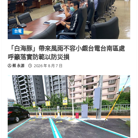
台電
「白海豚」帶來風雨不容小覷台電台南區處
呼籲落實防範以防災損
蔡 永源
2026 年 8 月 7 日