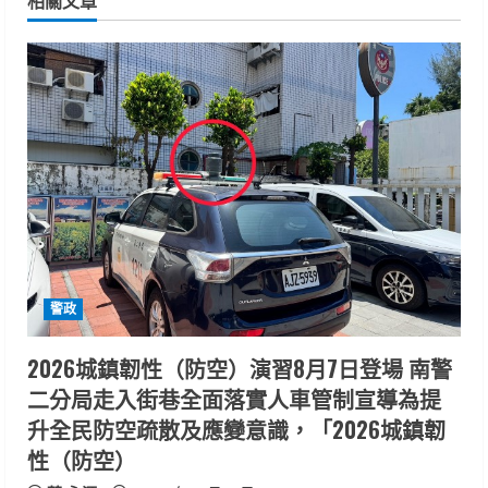
相關文章
n
u
e
R
e
a
d
警政
i
2026城鎮韌性（防空）演習8月7日登場 南警
n
二分局走入街巷全面落實人車管制宣導為提
升全民防空疏散及應變意識，「2026城鎮韌
g
性（防空）