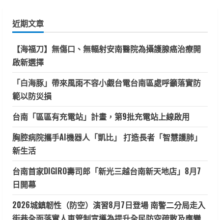
關
鍵
近期文章
字:
【海福刀】無傷口、無輻射安南醫院為攝護腺癌治療開
啟新選擇
「白海豚」帶來風雨不容小覷台電台南區處呼籲落實防
範以防災損
台南「區區有充電站」計畫，第9批充電站上線啟用
胸腔病院攜手AI機器人「凱比」 打造長者「智慧護肺」
新生活
台南首家DIGIRO壽司郎「新光三越台南新天地店」8月7
日開幕
2026城鎮韌性（防空）演習8月7日登場 南警二分局走入
街巷全面落實人車管制宣導為提升全民防空疏散及應變