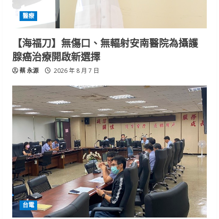
醫療
【海福刀】無傷口、無輻射安南醫院為攝護
腺癌治療開啟新選擇
蔡 永源
2026 年 8 月 7 日
台電