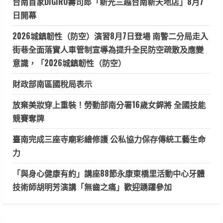
台南首家DIGIRO壽司郎「新光三越台南新天地店」8月7
日開幕
2026城鎮韌性（防空）演習8月7日登場 南警二分局走入
街巷全面落實人車管制宣導為提升全民防空疏散及應變
意識，「2026城鎮韌性（防空）
財政部南區國稅局表示
放棄美妝穿上重裝！勞動部南分署16歲女銲將 全國技能
競賽奪牌
臺南完成三座寺廟彩繪修護 公私協力保存傳統工藝生命
力
「與身心健康有約」講座88節永康東橋里活動中心牙體
技術師胡明芳演講「無齒之痛」歡迎踴躍參加