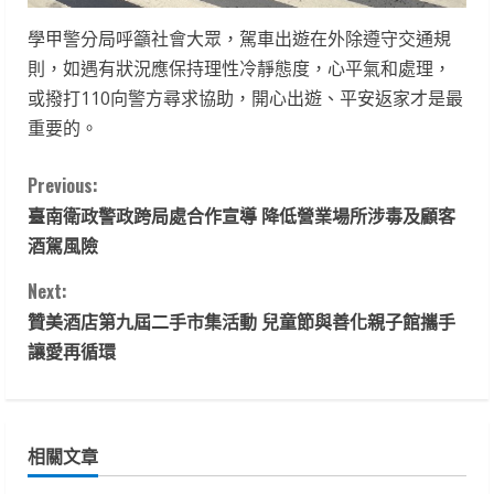
學甲警分局呼籲社會大眾，駕車出遊在外除遵守交通規
則，如遇有狀況應保持理性冷靜態度，心平氣和處理，
或撥打110向警方尋求協助，開心出遊、平安返家才是最
重要的。
C
Previous:
臺南衛政警政跨局處合作宣導 降低營業場所涉毒及顧客
o
酒駕風險
n
Next:
t
贊美酒店第九屆二手市集活動 兒童節與善化親子館攜手
讓愛再循環
i
n
相關文章
u