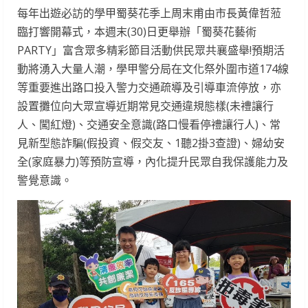
每年出遊必訪的學甲蜀葵花季上周末甫由市長黃偉哲蒞
臨打響開幕式，本週末(30)日更舉辦「蜀葵花藝術
PARTY」富含眾多精彩節目活動供民眾共襄盛舉!預期活
動將湧入大量人潮，學甲警分局在文化祭外圍市道174線
等重要進出路口投入警力交通疏導及引導車流停放，亦
設置攤位向大眾宣導近期常見交通違規態樣(未禮讓行
人、闖紅燈)、交通安全意識(路口慢看停禮讓行人)、常
見新型態詐騙(假投資、假交友、1聽2掛3查證)、婦幼安
全(家庭暴力)等預防宣導，內化提升民眾自我保護能力及
警覺意識。