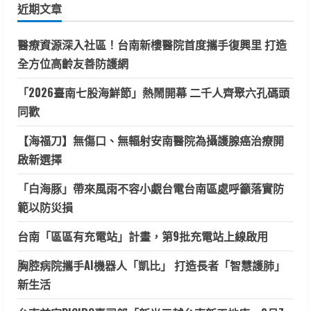
近期文章
字:
醫療資源深入社區！台南新樓醫院首度攜手復興里 打造
全方位高齡友善防護網
「2026臺南七股海鮮節」熱鬧開幕 二千人齊聚六孔碼頭
同歡
【海福刀】無傷口、無輻射安南醫院為攝護腺癌治療開
啟新選擇
「白海豚」帶來風雨不容小覷台電台南區處呼籲落實防
範以防災損
台南「區區有充電站」計畫，第9批充電站上線啟用
胸腔病院攜手AI機器人「凱比」 打造長者「智慧護肺」
新生活