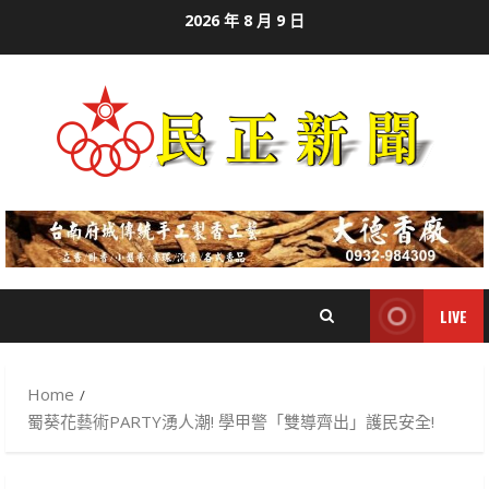
Skip
2026 年 8 月 9 日
to
content
LIVE
Home
蜀葵花藝術PARTY湧人潮! 學甲警「雙導齊出」護民安全!