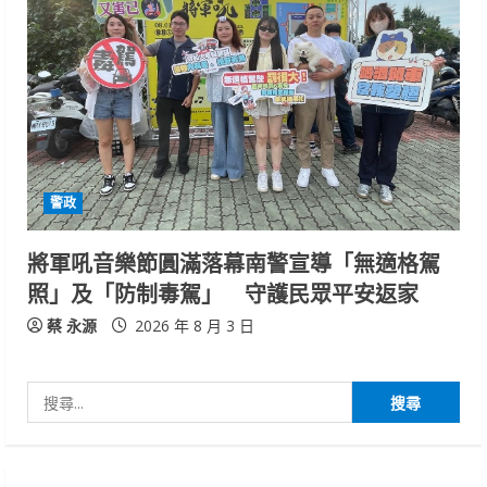
警政
將軍吼音樂節圓滿落幕南警宣導「無適格駕
照」及「防制毒駕」 守護民眾平安返家
蔡 永源
2026 年 8 月 3 日
搜
尋
關
鍵