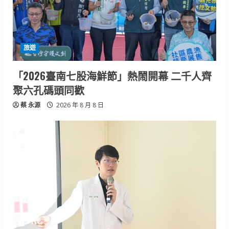
旅遊
「2026臺南七股海鮮節」熱鬧開幕 二千人齊
聚六孔碼頭同歡
蔡 永源
2026 年 8 月 8 日