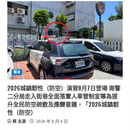
e
R
e
a
d
i
警政
n
2026城鎮韌性（防空）演習8月7日登場 南警
g
二分局走入街巷全面落實人車管制宣導為提
升全民防空疏散及應變意識，「2026城鎮韌
性（防空）
蔡 永源
2026 年 8 月 6 日