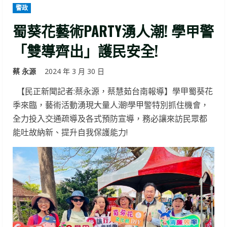
警政
蜀葵花藝術PARTY湧人潮! 學甲警
「雙導齊出」護民安全!
蔡 永源
2024 年 3 月 30 日
【民正新聞記者:蔡永源，蔡慧茹台南報導】學甲蜀葵花
季來臨，藝術活動湧現大量人潮!學甲警特別抓住機會，
全力投入交通疏導及各式預防宣導，務必讓來訪民眾都
能吐故納新、提升自我保護能力!