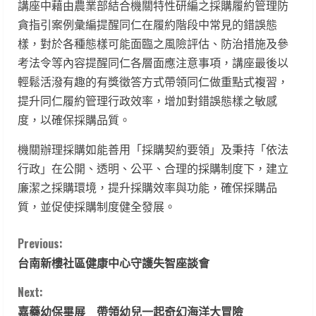
講座中藉由農業部結合機關特性研編之採購履約管理防
貪指引案例彙編提醒同仁在履約階段中常見的錯誤態
樣，對於各種態樣可能面臨之風險評估、防治措施及參
考法令等內容提醒同仁各層面應注意事項，講座最後以
輕鬆活潑有趣的有獎徵答方式帶領同仁做重點式複習，
提升同仁履約管理行政效率，增加對錯誤態樣之敏感
度，以確保採購品質。
機關辦理採購如能善用「採購契約要領」及秉持「依法
行政」在公開、透明、公平、合理的採購制度下，建立
廉潔之採購環境，提升採購效率與功能，確保採購品
質，並促使採購制度健全發展。
C
Previous:
台南新樓社區健康中心守護失智座談會
o
Next:
n
嘉藥幼保畢展 帶領幼兒一起奇幻海洋大冒險