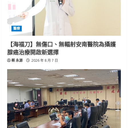
醫療
【海福刀】無傷口、無輻射安南醫院為攝護
腺癌治療開啟新選擇
蔡 永源
2026 年 8 月 7 日