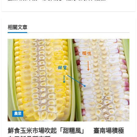
t
i
相關文章
n
u
e
R
e
a
d
農業
i
鮮食玉米市場吹起「甜糯風」 臺南場積極