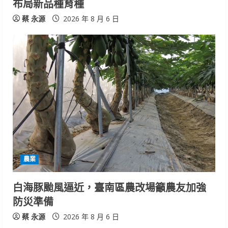
n
布局新品種育種
g
蔡 永源
2026 年 8 月 6 日
農業
白海豚颱風逼近，臺南區農改場籲農友加強
防災準備
蔡 永源
2026 年 8 月 6 日