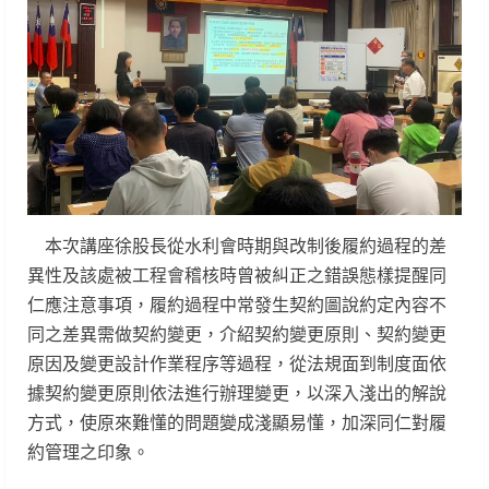
本次講座徐股長從水利會時期與改制後履約過程的差
異性及該處被工程會稽核時曾被糾正之錯誤態樣提醒同
仁應注意事項，履約過程中常發生契約圖說約定內容不
同之差異需做契約變更，介紹契約變更原則、契約變更
原因及變更設計作業程序等過程，從法規面到制度面依
據契約變更原則依法進行辦理變更，以深入淺出的解說
方式，使原來難懂的問題變成淺顯易懂，加深同仁對履
約管理之印象。