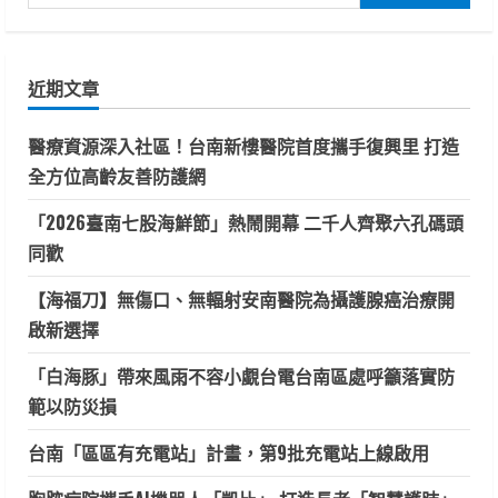
尋
關
鍵
近期文章
字:
醫療資源深入社區！台南新樓醫院首度攜手復興里 打造
全方位高齡友善防護網
「2026臺南七股海鮮節」熱鬧開幕 二千人齊聚六孔碼頭
同歡
【海福刀】無傷口、無輻射安南醫院為攝護腺癌治療開
啟新選擇
「白海豚」帶來風雨不容小覷台電台南區處呼籲落實防
範以防災損
台南「區區有充電站」計畫，第9批充電站上線啟用