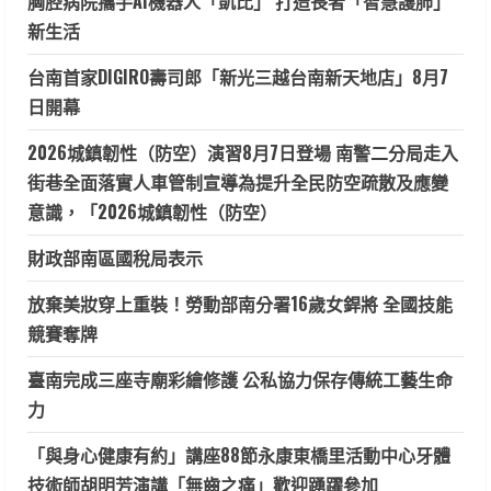
胸腔病院攜手AI機器人「凱比」 打造長者「智慧護肺」
新生活
台南首家DIGIRO壽司郎「新光三越台南新天地店」8月7
日開幕
2026城鎮韌性（防空）演習8月7日登場 南警二分局走入
街巷全面落實人車管制宣導為提升全民防空疏散及應變
意識，「2026城鎮韌性（防空）
財政部南區國稅局表示
放棄美妝穿上重裝！勞動部南分署16歲女銲將 全國技能
競賽奪牌
臺南完成三座寺廟彩繪修護 公私協力保存傳統工藝生命
力
「與身心健康有約」講座88節永康東橋里活動中心牙體
技術師胡明芳演講「無齒之痛」歡迎踴躍參加