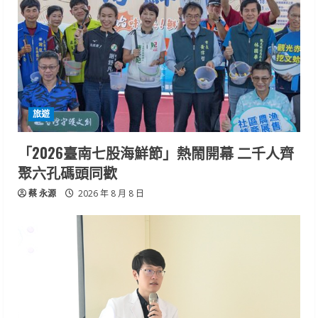
旅遊
「2026臺南七股海鮮節」熱鬧開幕 二千人齊
聚六孔碼頭同歡
蔡 永源
2026 年 8 月 8 日