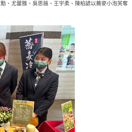
宜勳、尤蕾雅、吳思薇、王宇柔、陳柏諺以蕎麥小泡芙奪