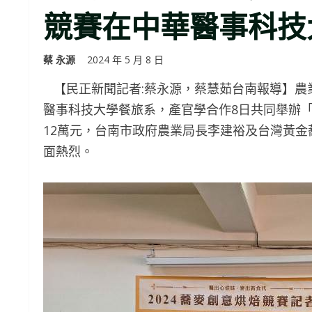
競賽在中華醫事科技
蔡 永源
2024 年 5 月 8 日
【民正新聞記者:蔡永源，蔡慧茹台南報導】農
醫事科技大學餐旅系，產官學合作8日共同舉辦「
12萬元，台南市政府農業局長李建裕及台灣黃
面熱烈。