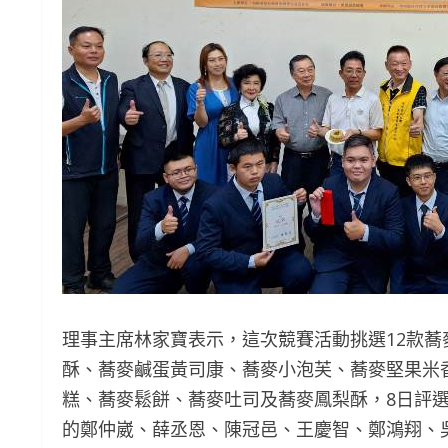
理事主席林家寶表示，這次競賽活動挑選12款蕎
酥、蕎麥鹹蛋黃司康、蕎麥小泡芙、蕎麥堅果米
糕、蕎麥鬆餅、蕎麥吐司及蕎麥鳳梨酥，8日評
的鄭仲崴、薛丞恩、陳冠邑、王慶智、鄭鴻翔、