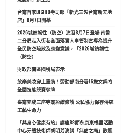
台南首家DIGIRO壽司郎「新光三越台南新天地
店」8月7日開幕
2026城鎮韌性（防空）演習8月7日登場 南警
二分局走入街巷全面落實人車管制宣導為提升
全民防空疏散及應變意識，「2026城鎮韌性
（防空）
財政部南區國稅局表示
放棄美妝穿上重裝！勞動部南分署16歲女銲將
全國技能競賽奪牌
臺南完成三座寺廟彩繪修護 公私協力保存傳統
工藝生命力
「與身心健康有約」講座88節永康東橋里活動
中心牙體技術師胡明芳演講「無齒之痛」歡迎