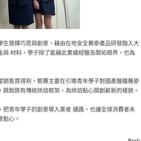
學生發揮巧思與創意，藉由在地安全蕎麥產品研發融入大
金與 材料，學子除了能藉此累績經驗及開拓眼界，也為
望銷售買得到，競賽主要在引導青年學子對國產雜糧蕎麥
，跳脫既有傳統烘焙框架，為烘焙點心開創嶄新的樣貌。
，把青年學子的創意導入業者 通路，也讓全球消費者未
意點心。
Next: