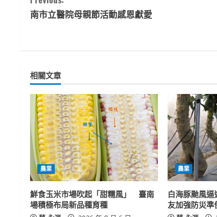
C
南市立醫院母親節活動感恩獻愛
o
n
t
相關文章
i
n
u
e
R
農業
農業
e
鮮食玉米市場吹起「甜糯風」 臺南
白海豚颱風逼
a
場積極布局新品種育種
友加強防災準