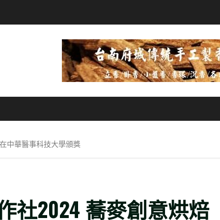
賽在中華醫事科技大學頒獎
社2024 蕎麥創意烘焙