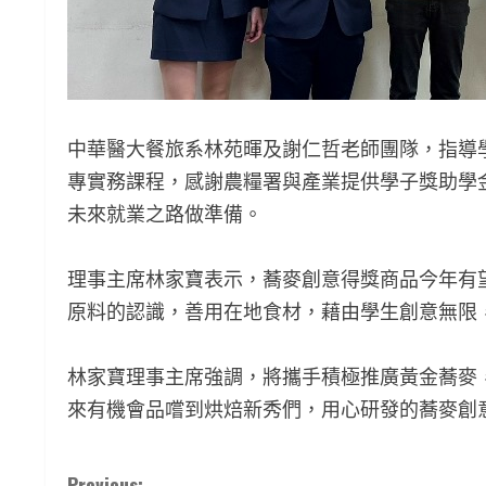
中華醫大餐旅系林苑暉及謝仁哲老師團隊，指導
專實務課程，感謝農糧署與產業提供學子獎助學
未來就業之路做準備。
理事主席林家寶表示，蕎麥創意得獎商品今年有
原料的認識，善用在地食材，藉由學生創意無限
林家寶理事主席強調，將攜手積極推廣黃金蕎麥
來有機會品嚐到烘焙新秀們，用心研發的蕎麥創
Previous: