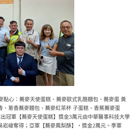
麥點心：蕎麥天使蛋糕、蕎麥歐式乳酪麵包、蕎麥蛋 黃
香、蔥香蕎麥麵包、蕎麥紅茶杯 子蛋糕、香蕉蕎麥蛋
選出冠軍【蕎麥天使蛋糕】獎金3萬元由中華醫事科技大學
吳崧峻奪得；亞軍【蕎麥鳳梨酥】，獎金2萬元。季軍