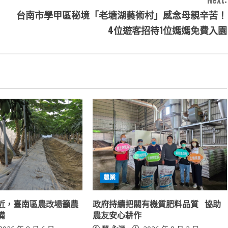
台南市學甲區秘境「老塘湖藝術村」感念母親辛苦！
4位遊客招待1位媽媽免費入園
農業
近，臺南區農改場籲農
政府持續把關有機質肥料品質 協助
備
農友安心耕作