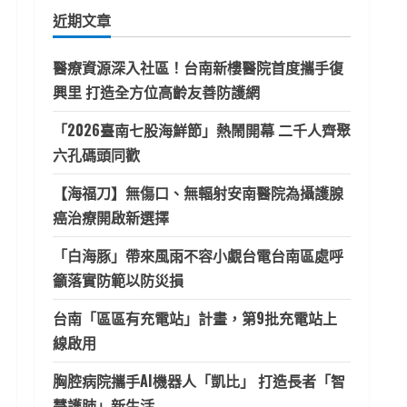
鍵
近期文章
字:
醫療資源深入社區！台南新樓醫院首度攜手復
興里 打造全方位高齡友善防護網
「2026臺南七股海鮮節」熱鬧開幕 二千人齊聚
六孔碼頭同歡
【海福刀】無傷口、無輻射安南醫院為攝護腺
癌治療開啟新選擇
「白海豚」帶來風雨不容小覷台電台南區處呼
籲落實防範以防災損
台南「區區有充電站」計畫，第9批充電站上
線啟用
胸腔病院攜手AI機器人「凱比」 打造長者「智
慧護肺」新生活