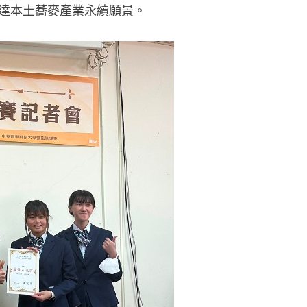
以達本土蕎麥產業永續願景。