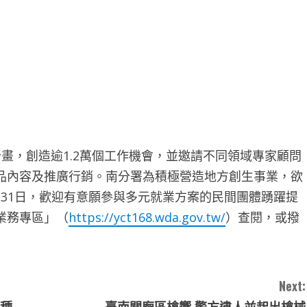
畫，創造逾1.2萬個工作機會，並邀請不同領域專家顧問
品內容及推廣行銷。南分署為積極營造地方創生事業，欲
年7月31日，歡迎有意願參與多元就業方案的民間團體踴躍提
業務專區」（
https://yct168.wda.gov.tw/
）查閱，或撥
Next:
接種
臺南關廟區槍響 警方逮人並起出槍械