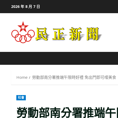
Skip
2026 年 8 月 7 日
to
content
Home
勞動部南分署推端午限時好禮 免出門即可嚐美食
社會
勞動部南分署推端午