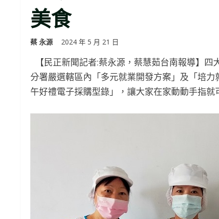
美食
蔡 永源
2024 年 5 月 21 日
【民正新聞記者:蔡永源，蔡慧茹台南報導】四
分署嚴選轄區內「多元就業開發方案」及「培力
午好禮電子採購型錄」，讓大家在家動動手指就