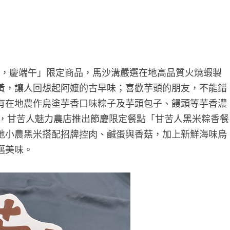
食，慶端午」限定商品，馬沙溝嚴選在地高品質火燒蝦製
黃，讓人回想起阿嬤的古早味；喜歡芋頭的朋友，不能錯
有在地農作烏塗芋香口味粽子及芋頭包子、饅頭等芋香濃
心，甘苦人魅力農店推出節慶限定餐點「甘苦人黑米粽香餐
地小農黑米搭配招牌控肉、鹹蛋與香菇，加上新鮮海味烏
邁美味。