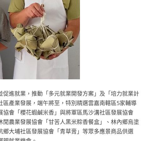
並促進就業，推動「多元就業開發方案」及「培力就業計
社區產業發展，端午將至，特別精選雲嘉南轄區5家輔導
展協會「櫻花蝦鹹米香」與將軍區馬沙溝社區發展協會
休閒農業發展協會「甘苦人黑米粽香餐盒」、林內鄉烏塗
坑鄉大埔社區發展協會「青草膏」等眾多應景商品供選
鄉親就業機會。