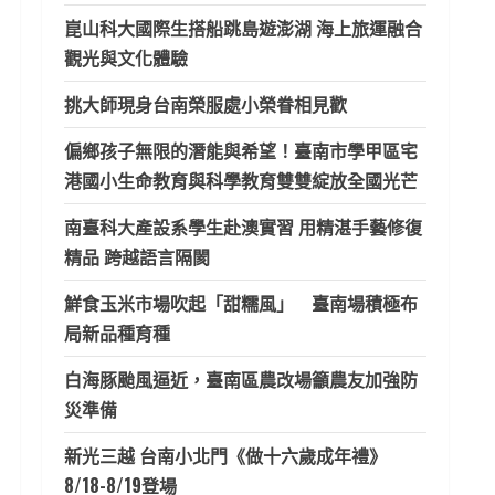
崑山科大國際生搭船跳島遊澎湖 海上旅運融合
觀光與文化體驗
挑大師現身台南榮服處小榮眷相見歡
偏鄉孩子無限的潛能與希望！臺南市學甲區宅
港國小生命教育與科學教育雙雙綻放全國光芒
南臺科大產設系學生赴澳實習 用精湛手藝修復
精品 跨越語言隔閡
鮮食玉米市場吹起「甜糯風」 臺南場積極布
局新品種育種
白海豚颱風逼近，臺南區農改場籲農友加強防
災準備
新光三越 台南小北門《做十六歲成年禮》
8/18-8/19登場