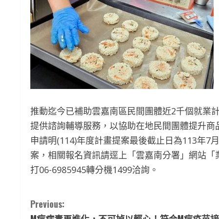
推動迄今已補助雲嘉南區民間團體近2千個就業計
提供諮詢輔導服務，以協助在地民間團體提升商
申請明(114)年度計畫提案最後截止日為113
案，相關報名資訊請逕上「雲嘉南分署」網站「
打06-6985945轉分機1499洽詢。
C
Previous:
M痘病毒再進化，不可掉以輕心！符合M痘疫苗