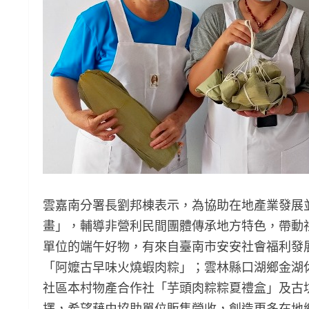
雲嘉南分署長劉邦棟表示，為協助在地產業發展
畫」，輔導非營利民間團體傳承地方特色，帶動
單位的端午好物，有來自臺南市安安社會福利發
「阿嬤古早味火燒蝦肉粽」；雲林縣口湖鄉金湖
社區本村物產合作社「芋頭肉粽粽夏禮盒」及古
擇，希望藉由協助單位販售營收，創造更多在地