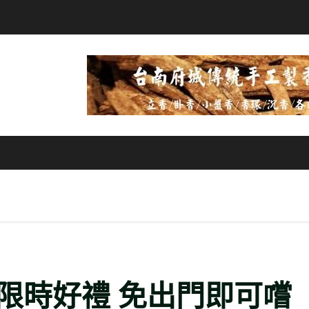
限時好禮 免出門即可嚐