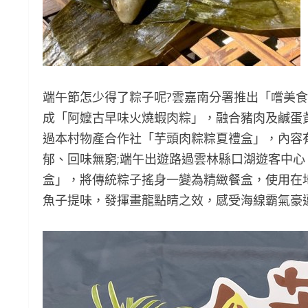
端午節怎少得了粽子呢?雲嘉南分署推出「嚐美
成「阿嬤古早味火燒蝦肉粽」，融合豬肉及鹹蛋
過本村物產合作社「芋頭肉粽粽夏禮盒」，內容
郁、回味無窮;端午出遊路過雲林縣口湖遊客中
盒」，將傳統粽子搖身一變為精緻餐盒，使用在
魚子提味，發揮畫龍點睛之效，感受海線霸氣豪