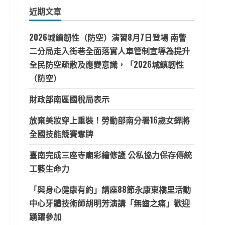
鍵
近期文章
字:
2026城鎮韌性（防空）演習8月7日登場 南警
二分局走入街巷全面落實人車管制宣導為提升
全民防空疏散及應變意識，「2026城鎮韌性
（防空）
財政部南區國稅局表示
放棄美妝穿上重裝！勞動部南分署16歲女銲將
全國技能競賽奪牌
臺南完成三座寺廟彩繪修護 公私協力保存傳統
工藝生命力
「與身心健康有約」講座88節永康東橋里活動
中心牙體技術師胡明芳演講「無齒之痛」歡迎
踴躍參加