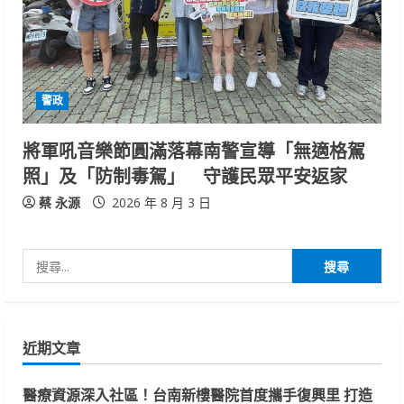
警政
將軍吼音樂節圓滿落幕南警宣導「無適格駕
照」及「防制毒駕」 守護民眾平安返家
蔡 永源
2026 年 8 月 3 日
搜
尋
關
鍵
近期文章
字:
醫療資源深入社區！台南新樓醫院首度攜手復興里 打造