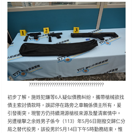
????????????????????????????????????
初步了解，施姓犯嫌等6人疑似債務糾紛，攜帶槍械欲找
債主索討債款時，誤認停在路旁之車輛係債主所有，爰
引發衝突，現警方仍持續溯源槍枝來源及釐清案情中。
另遭槍擊之余姓男子係今（113）年5月6日剛撥交歸仁分
局之替代役男，該役男於5月14日下午5時勤務結束，惟