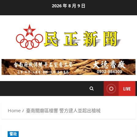
Skip
2026 年 8 月 9 日
to
content
LIVE
Home
臺南關廟區槍響 警方逮人並起出槍械
警政