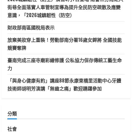
街巷全面落實人車管制宣導為提升全民防空疏散及應變
意識，「2026城鎮韌性（防空）
財政部南區國稅局表示
放棄美妝穿上重裝！勞動部南分署16歲女銲將 全國技能
競賽奪牌
臺南完成三座寺廟彩繪修護 公私協力保存傳統工藝生命
力
「與身心健康有約」講座88節永康東橋里活動中心牙體
技術師胡明芳演講「無齒之痛」歡迎踴躍參加
分類
社會