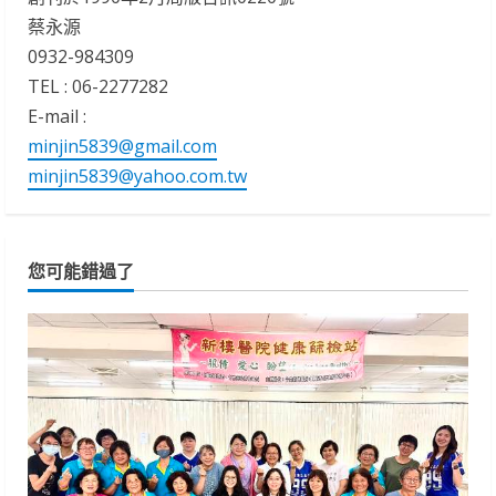
蔡永源
0932-984309
TEL : 06-2277282
E-mail :
minjin5839@gmail.com
minjin5839@yahoo.com.tw
您可能錯過了