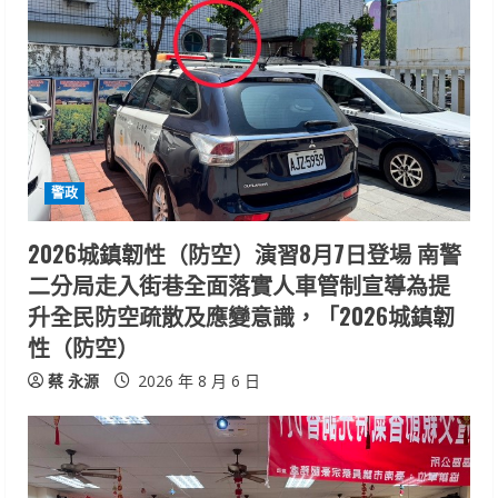
R
e
a
d
警政
i
2026城鎮韌性（防空）演習8月7日登場 南警
n
二分局走入街巷全面落實人車管制宣導為提
升全民防空疏散及應變意識，「2026城鎮韌
g
性（防空）
蔡 永源
2026 年 8 月 6 日