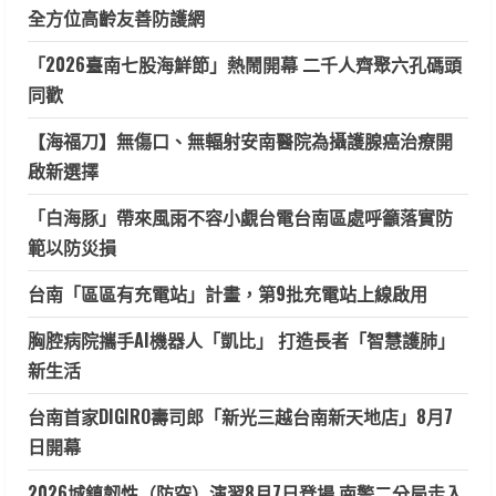
全方位高齡友善防護網
「2026臺南七股海鮮節」熱鬧開幕 二千人齊聚六孔碼頭
同歡
【海福刀】無傷口、無輻射安南醫院為攝護腺癌治療開
啟新選擇
「白海豚」帶來風雨不容小覷台電台南區處呼籲落實防
範以防災損
台南「區區有充電站」計畫，第9批充電站上線啟用
胸腔病院攜手AI機器人「凱比」 打造長者「智慧護肺」
新生活
台南首家DIGIRO壽司郎「新光三越台南新天地店」8月7
日開幕
2026城鎮韌性（防空）演習8月7日登場 南警二分局走入