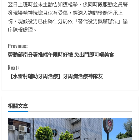
翌日上班時並未主動告知遭槍擊，係同時段服勤之員警
發現渠精神恍惚且似有受傷，經深入詢問後始坦承上
情，現該役男已由歸仁分局依「替代役男獎懲辦法」循
序陳報處理。
C
Previous:
勞動部南分署推端午限時好禮 免出門即可嚐美食
o
Next:
n
【水雷射輔助牙周治療】牙周病治療神隊友
t
i
相關文章
n
u
e