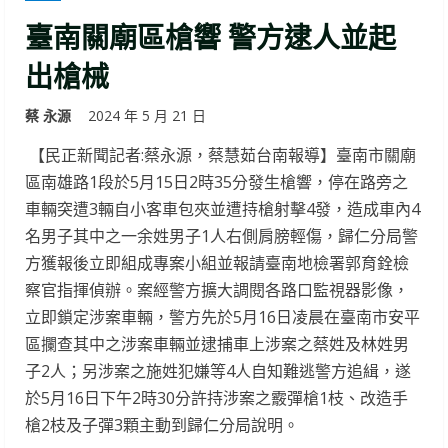
臺南關廟區槍響 警方逮人並起
出槍械
蔡 永源
2024 年 5 月 21 日
【民正新聞記者:蔡永源，蔡慧茹台南報導】臺南市關廟
區南雄路1段於5月15日2時35分發生槍響，停在路旁之
車輛突遭3輛自小客車包夾並遭持槍射擊4發，造成車內4
名男子其中之一余姓男子1人右側肩膀輕傷，歸仁分局警
方獲報後立即組成專案小組並報請臺南地檢署郭育銓檢
察官指揮偵辦。案經警方擴大調閱各路口監視器影像，
立即鎖定涉案車輛，警方先於5月16日凌晨在臺南市安平
區攔查其中之涉案車輛並逮捕車上涉案之蔡姓及林姓男
子2人；另涉案之施姓犯嫌等4人自知難逃警方追緝，遂
於5月16日下午2時30分許持涉案之霰彈槍1枝、改造手
槍2枝及子彈3顆主動到歸仁分局說明。