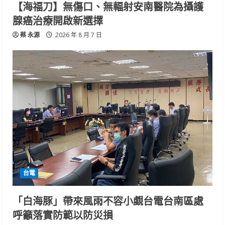
【海福刀】無傷口、無輻射安南醫院為攝護
腺癌治療開啟新選擇
蔡 永源
2026 年 8 月 7 日
台電
「白海豚」帶來風雨不容小覷台電台南區處
呼籲落實防範以防災損