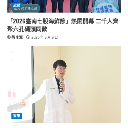
旅遊
「2026臺南七股海鮮節」熱鬧開幕 二千人齊
聚六孔碼頭同歡
蔡 永源
2026 年 8 月 8 日
醫療