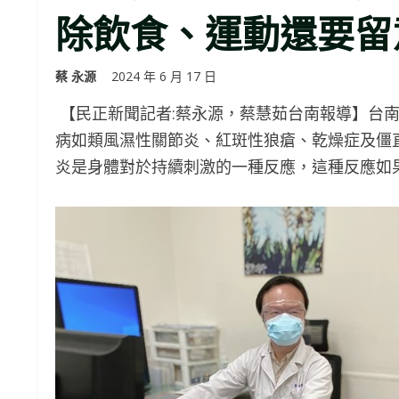
除飲食、運動還要留
蔡 永源
2024 年 6 月 17 日
【民正新聞記者:蔡永源，蔡慧茹台南報導】台
病如類風濕性關節炎、紅斑性狼瘡、乾燥症及僵
炎是身體對於持續刺激的一種反應，這種反應如