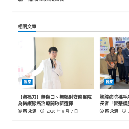
n
t
相關文章
i
n
u
e
R
醫療
醫療
e
【海福刀】無傷口、無輻射安南醫院
胸腔病院攜手A
a
為攝護腺癌治療開啟新選擇
長者「智慧護
蔡 永源
2026 年 8 月 7 日
蔡 永源
d
i