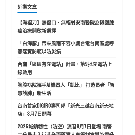
鍵
近期文章
字:
【海福刀】無傷口、無輻射安南醫院為攝護腺
癌治療開啟新選擇
「白海豚」帶來風雨不容小覷台電台南區處呼
籲落實防範以防災損
台南「區區有充電站」計畫，第9批充電站上
線啟用
胸腔病院攜手AI機器人「凱比」 打造長者「智
慧護肺」新生活
台南首家DIGIRO壽司郎「新光三越台南新天地
店」8月7日開幕
2026城鎮韌性（防空）演習8月7日登場 南警
二分局走入街巷全面落實人車管制宣導為提升