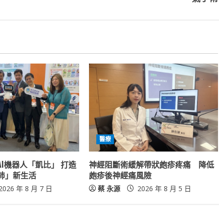
醫療
I機器人「凱比」 打造
神經阻斷術緩解帶狀皰疹疼痛 降低
肺」新生活
皰疹後神經痛風險
2026 年 8 月 7 日
蔡 永源
2026 年 8 月 5 日