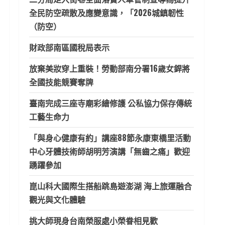
全民防空疏散及應變意識，「2026城鎮韌性
（防空）
財政部南區國稅局表示
放棄美妝穿上重裝！勞動部南分署16歲女銲將
全國技能競賽奪牌
臺南完成三座寺廟彩繪修護 公私協力保存傳統
工藝生命力
「與身心健康有約」講座88節永康東橋里活動
中心牙體技術師胡明芳演講「無齒之痛」歡迎
踴躍參加
崑山科大國際生搭船跳島遊澎湖 海上旅運融合
觀光與文化體驗
挑大師現身台南榮服處小榮眷相見歡