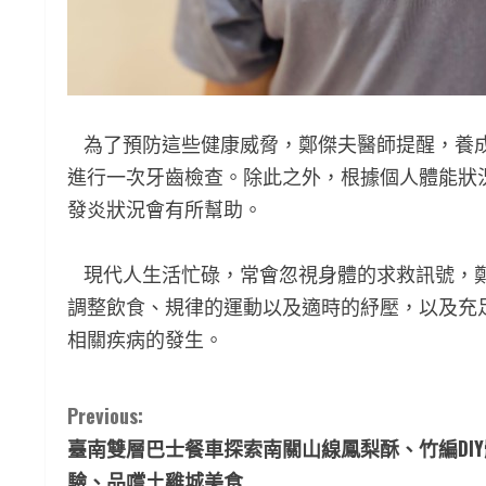
為了預防這些健康威脅，鄭傑夫醫師提醒，養成
進行一次牙齒檢查。除此之外，根據個人體能狀
發炎狀況會有所幫助。
現代人生活忙碌，常會忽視身體的求救訊號，鄭
調整飲食、規律的運動以及適時的紓壓，以及充
相關疾病的發生。
C
Previous:
臺南雙層巴士餐車探索南關山線鳳梨酥、竹編DIY
o
驗、品嚐土雞城美食