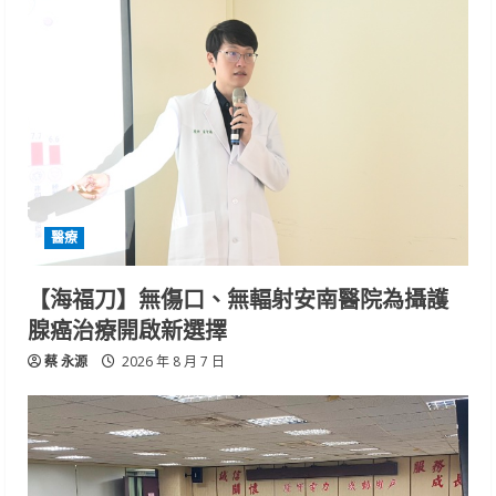
醫療
【海福刀】無傷口、無輻射安南醫院為攝護
腺癌治療開啟新選擇
蔡 永源
2026 年 8 月 7 日