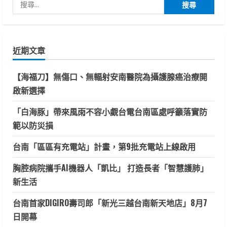
搜
尋
關
鍵
近期文章
字:
【海福刀】無傷口、無輻射安南醫院為攝護腺癌治療開
啟新選擇
「白海豚」帶來風雨不容小覷台電台南區處呼籲落實防
範以防災損
台南「區區有充電站」計畫，第9批充電站上線啟用
胸腔病院攜手AI機器人「凱比」 打造長者「智慧護肺」
新生活
台南首家DIGIRO壽司郎「新光三越台南新天地店」8月7
日開幕