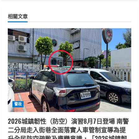
i
n
相關文章
u
e
R
e
a
d
i
警政
n
2026城鎮韌性（防空）演習8月7日登場 南警
二分局走入街巷全面落實人車管制宣導為提
g
升全民防空疏散及應變意識，「2026城鎮韌