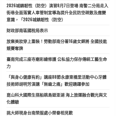
2026城鎮韌性（防空）演習8月7日登場 南警二分局走入
街巷全面落實人車管制宣導為提升全民防空疏散及應變
意識，「2026城鎮韌性（防空）
財政部南區國稅局表示
放棄美妝穿上重裝！勞動部南分署16歲女銲將 全國技能
競賽奪牌
臺南完成三座寺廟彩繪修護 公私協力保存傳統工藝生命
力
「與身心健康有約」講座88節永康東橋里活動中心牙體
技術師胡明芳演講「無齒之痛」歡迎踴躍參加
崑山科大國際生搭船跳島遊澎湖 海上旅運融合觀光與文
化體驗
挑大師現身台南榮服處小榮眷相見歡