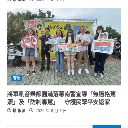
警政
將軍吼音樂節圓滿落幕南警宣導「無適格駕
照」及「防制毒駕」 守護民眾平安返家
蔡 永源
2026 年 8 月 3 日