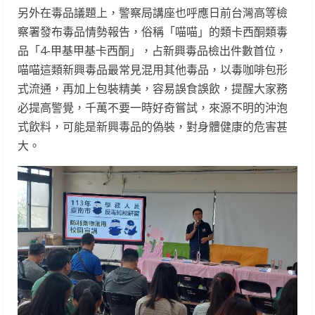
另外在毒品議題上，警察局講座也呼應日前台灣高等檢
察署發布毒品情勢報告，俗稱「喵喵」的類卡西酮類毒
品「4-甲基甲基卡西酮」，占新興毒品檢出件數首位，
喵喵這類新興毒品最常見混用其他毒品，以毒咖啡包形
式流通，再加上包裝精美，容易誤食誤飲，提醒大家務
必提高警覺，千萬不要一時好奇嘗試，來源不明的沖泡
式飲料，可能是新興毒品的偽裝，對身體健康的危害甚
大。