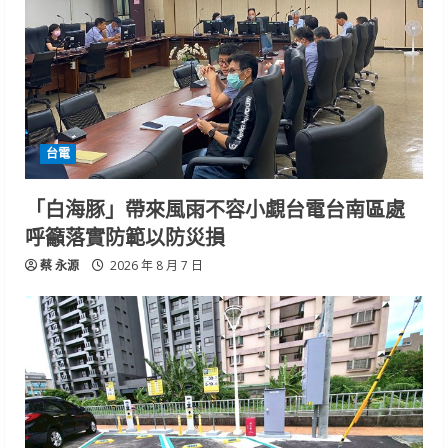
台電
「白海豚」帶來風雨不容小覷台電台南區處
呼籲落實防範以防災損
蔡 永源
2026 年 8 月 7 日