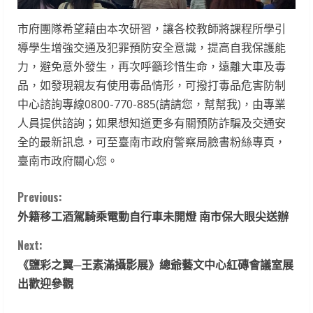
市府團隊希望藉由本次研習，讓各校教師將課程所學引
導學生增強交通及犯罪預防安全意識，提高自我保護能
力，避免意外發生，再次呼籲珍惜生命，遠離大車及毒
品，如發現親友有使用毒品情形，可撥打毒品危害防制
中心諮詢專線0800-770-885(請請您，幫幫我)，由專業
人員提供諮詢；如果想知道更多有關預防詐騙及交通安
全的最新訊息，可至臺南市政府警察局臉書粉絲專頁，
臺南市政府關心您。
C
Previous:
外籍移工酒駕騎乘電動自行車未開燈 南市保大眼尖送辦
o
Next:
n
《鹽彩之翼─王素滿攝影展》總爺藝文中心紅磚會議室展
t
出歡迎參觀