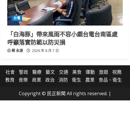
台電
「白海豚」帶來風雨不容小覷台電台南區處
呼籲落實防範以防災損
蔡 永源
2026 年 8 月 7 日
社會
警政
醫療
藝文
交通
美食
運動
旅遊
祱務
教育
音樂
商業
政治
消防
衛生
農業
食品、衛生
Copyright © 民正新聞 All rights reserved.
|