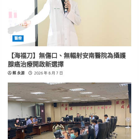
醫療
【海福刀】無傷口、無輻射安南醫院為攝護
腺癌治療開啟新選擇
蔡 永源
2026 年 8 月 7 日