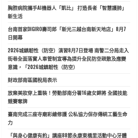
胸腔病院攜手AI機器人「凱比」 打造長者「智慧護肺」
新生活
台南首家DIGIRO壽司郎「新光三越台南新天地店」8月7
日開幕
2026城鎮韌性（防空）演習8月7日登場 南警二分局走入
街巷全面落實人車管制宣導為提升全民防空疏散及應變
意識，「2026城鎮韌性（防空）
財政部南區國稅局表示
放棄美妝穿上重裝！勞動部南分署16歲女銲將 全國技能
競賽奪牌
臺南完成三座寺廟彩繪修護 公私協力保存傳統工藝生命
力
「與身心健康有約」講座88節永康東橋里活動中心牙體