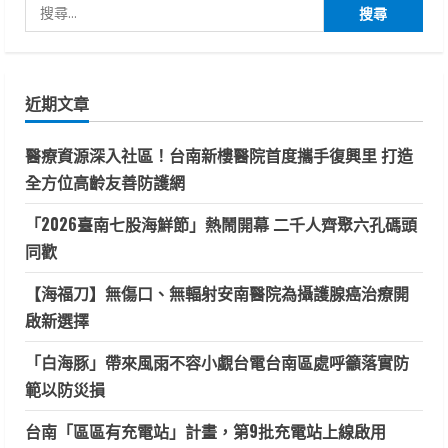
搜
尋
關
鍵
近期文章
字:
醫療資源深入社區！台南新樓醫院首度攜手復興里 打造
全方位高齡友善防護網
「2026臺南七股海鮮節」熱鬧開幕 二千人齊聚六孔碼頭
同歡
【海福刀】無傷口、無輻射安南醫院為攝護腺癌治療開
啟新選擇
「白海豚」帶來風雨不容小覷台電台南區處呼籲落實防
範以防災損
台南「區區有充電站」計畫，第9批充電站上線啟用