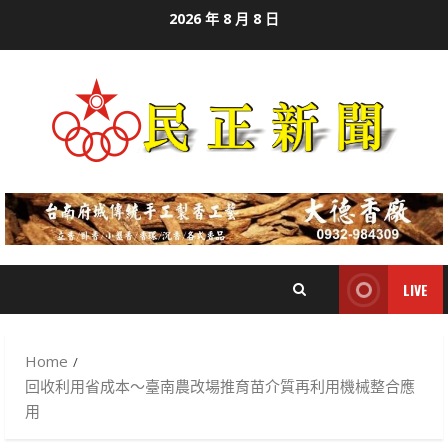
Skip
2026 年 8 月 8 日
to
content
LIVE
Home
回收利用省成本～臺南農改場推育苗介質再利用機械整合應
用