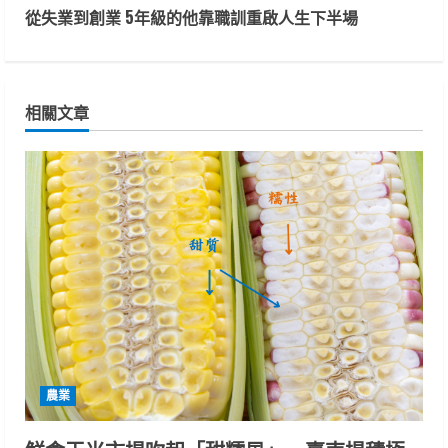
t
從失業到創業 5年級的他靠職訓重啟人生下半場
i
n
相關文章
u
e
R
e
a
d
i
農業
n