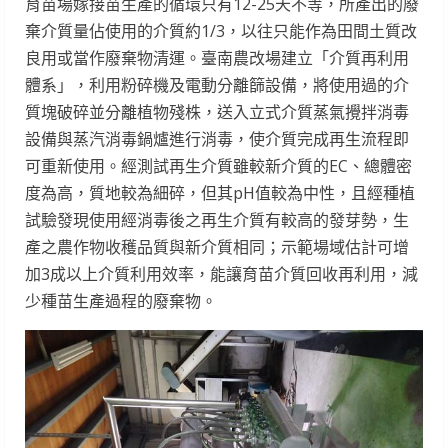
育苗場嫁接苗生產的循環只有12-25天不等，所產出的廢
棄介質量佔使用的介質約1/3，以往只能作為田間土質改
良用或當作廢棄物清運。臺南農改場建立「介質再利用
體系」，利用粉碎機及電動分離篩設備，將使用過的介
質塊破碎並分離植物殘株，送入立式介質蒸氣攪拌消毒
設備與蒸汽消毒鍋爐進行消毒，使介質完成再生流程即
可重新使用。經測試再生介質雖較新介質的EC、總體密
度為高，質地較為細碎，但其pH值較為中性，且經種植
試驗發現使用經消毒後之再生介質有較高的發芽勢，生
產之農作物收穫品質與新介質相同；示範場域估計可增
加3成以上介質利用效率，能讓育苗介質回收再利用，減
少種苗生產過程的廢棄物。