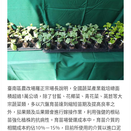
臺南區農改場羅正宗場長說明，全國蔬菜產業栽培總面
積超過1萬公頃，除了甘藍、花椰菜、青花菜、萵苣等大
宗蔬菜類，多以穴盤育苗達到縮短苗期及提高良率之
外，茄果類及瓜果類會進行嫁接作業，利用強健的根砧
苗強化植株的抗病性。育苗場營運成本中，育苗介質的
相關成本約佔10％－15％，目前所使用的介質以進口泥