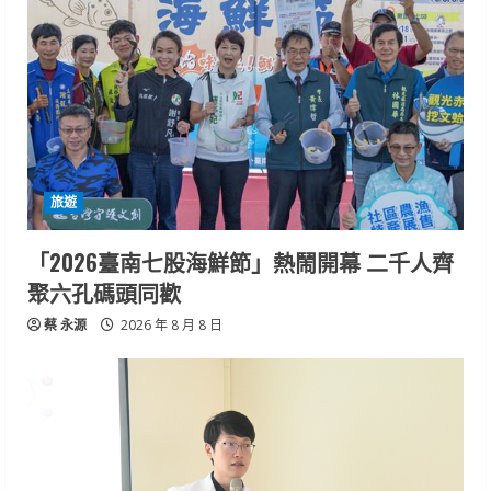
旅遊
「2026臺南七股海鮮節」熱鬧開幕 二千人齊
聚六孔碼頭同歡
蔡 永源
2026 年 8 月 8 日