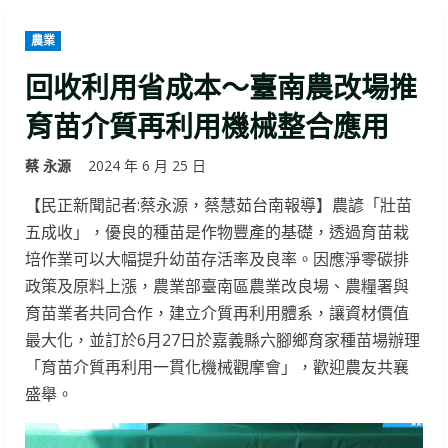
農業
回收利用省成本～臺南農改場推
育苗介質再利用機械整合應用
蔡 永源
2024 年 6 月 25 日
【民正新聞記者:蔡永源，蔡慧茹台南報導】農諺「壯苗
五成收」，優良的種苗是作物豐產的基礎，透過育苗栽
培作業可以大幅提升幼苗存活率及良率。因應淨零碳排
政策及原料上漲，農業部臺南區農業改良場、農糧署與
育苗業者共同合作，建立介質再利用體系，讓資材價值
最大化，並訂於6月27日於嘉義縣六腳鄉育家種苗場辦理
「育苗介質再利用一貫化機械觀摩會」，歡迎農友共襄
盛舉。