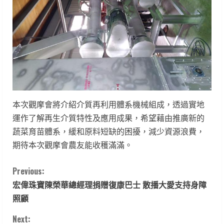
本次觀摩會將介紹介質再利用體系機械組成，透過實地
運作了解再生介質特性及應用成果，希望藉由推廣新的
蔬菜育苗體系，緩和原料短缺的困擾，減少資源浪費，
期待本次觀摩會農友能收穫滿滿。
C
Previous:
宏偉珠寶陳榮華總經理捐贈復康巴士 散播大愛支持身障
o
照顧
n
Next: