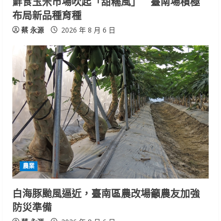
鮮食玉米市場吹起「甜糯風」 臺南場積極
布局新品種育種
g
蔡 永源
2026 年 8 月 6 日
農業
白海豚颱風逼近，臺南區農改場籲農友加強
防災準備