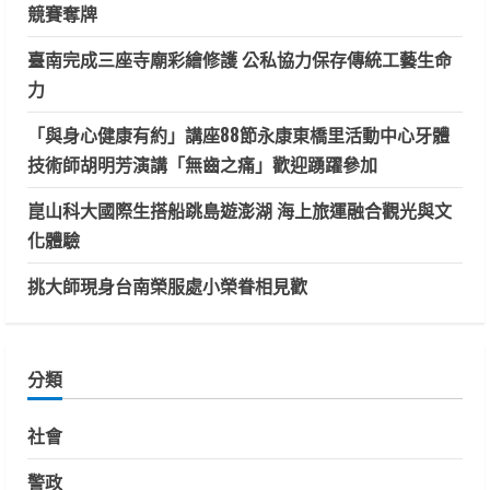
競賽奪牌
臺南完成三座寺廟彩繪修護 公私協力保存傳統工藝生命
力
「與身心健康有約」講座88節永康東橋里活動中心牙體
技術師胡明芳演講「無齒之痛」歡迎踴躍參加
崑山科大國際生搭船跳島遊澎湖 海上旅運融合觀光與文
化體驗
挑大師現身台南榮服處小榮眷相見歡
分類
社會
警政