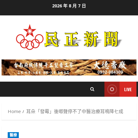
Skip
2026 年 8 月 7 日
to
content
LIVE
Home
耳朵「發霉」後唧聲停不了中醫治療耳鳴降七成
醫療