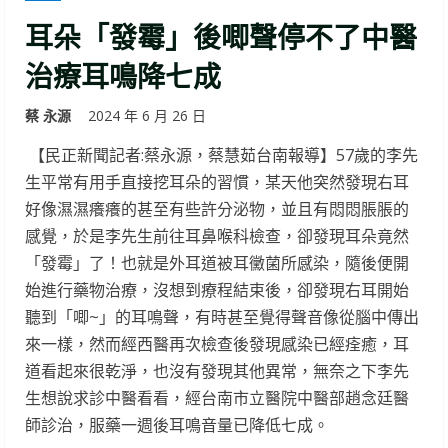
耳朵「發霉」後唧聲停不了中醫
治療耳鳴降七成
蔡 永源
2024 年 6 月 26 日
【民正新聞記者:蔡永源，蔡慧茹台南報導】57歲的李先
生平常有用手直接挖耳朵的習慣，某天他突然發現右耳
好像濕濕癢癢的甚至有些許分泌物，並且有悶悶脹脹的
感覺，於是李先生前往耳鼻喉科檢查，卻發現耳朵竟然
「發霉」了！也就是外耳道被耳黴菌所感染，隨後便開
始進行藥物治療，沒想到療程結束後，卻發現右耳開始
聽到「唧~」的耳鳴聲，有時甚至覺得聲音像從腦中傳出
來一樣，然而經西醫再次檢查後發現感染已經痊癒，耳
道看起來很乾淨，也沒有發現其他異常，無奈之下李先
生想說求診中醫看看，經台南市立醫院中醫部趙念廷醫
師診治，服藥一週後耳鳴音量已降低七成。