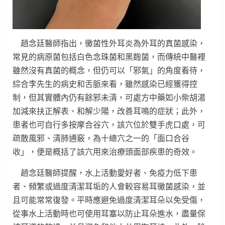
趙念廷醫師指出，黴菌性外耳炎為外耳的真菌感染，
常見的病原菌包括白色念珠菌和黑麴菌，而傳統中醫裡
雖然沒有真菌的概念，但仍可以「邪氣」的角度看待，
綜合李先生的病史和舌脈來看，雖然感染已經獲得控
制，但其實體內仍有餘邪未清，可處方中藥如小柴胡湯
加減來扶正解表、和解少陽，改善耳鳴的症狀；此外，
患者也可自行多按摩合谷穴，該穴位於雙手虎口處，可
疏散風邪、清肺通竅，為十總穴之一的「面口合谷
收」，便是概括了該穴用來治療頭面部疾患的奇效。
趙念廷醫師提醒，水上活動愛好者、免疫力低下患
者、頻繁或過度清潔耳垢的人會較容易耳黴菌感染，並
且可能常常復發。平時應避免過度清潔耳朵以免受傷，
從事水上活動時也可使用耳塞以防止耳朵進水，盡量保