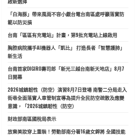
啟新選擇
「白海豚」帶來風雨不容小覷台電台南區處呼籲落實防
範以防災損
台南「區區有充電站」計畫，第9批充電站上線啟用
胸腔病院攜手AI機器人「凱比」 打造長者「智慧護肺」
新生活
台南首家DIGIRO壽司郎「新光三越台南新天地店」8月7
日開幕
2026城鎮韌性（防空）演習8月7日登場 南警二分局走入
街巷全面落實人車管制宣導為提升全民防空疏散及應變
意識，「2026城鎮韌性（防空）
財政部南區國稅局表示
放棄美妝穿上重裝！勞動部南分署16歲女銲將 全國技能