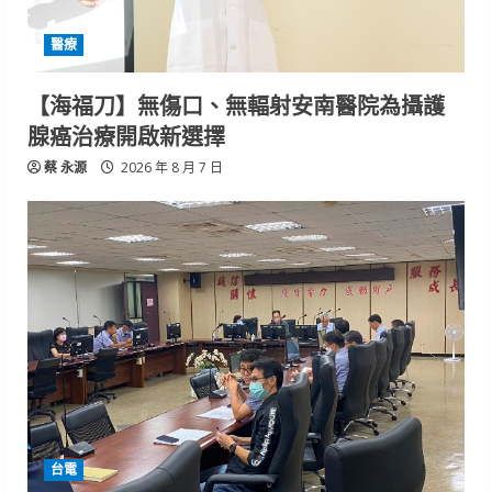
醫療
【海福刀】無傷口、無輻射安南醫院為攝護
腺癌治療開啟新選擇
蔡 永源
2026 年 8 月 7 日
台電