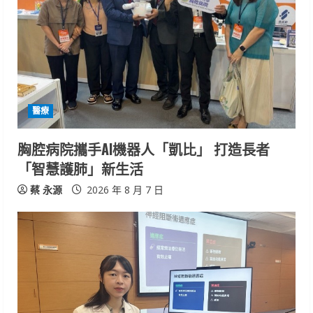
醫療
胸腔病院攜手AI機器人「凱比」 打造長者
「智慧護肺」新生活
蔡 永源
2026 年 8 月 7 日