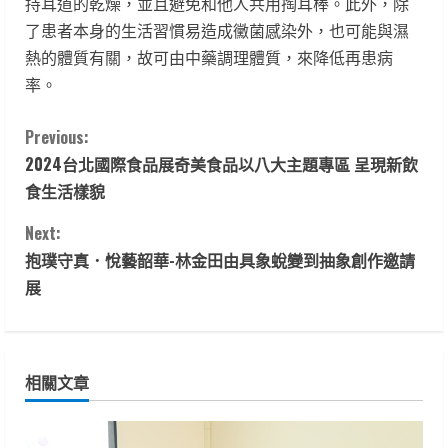
持耳道的乾燥，並且避免和他人共用掏耳棒。此外，除
了患者本身的生活習慣易造成黴菌感染外，也可能與濕
熱的體質有關，故可由中藥調理體質，來降低再患病
率。
C
Previous:
2024台北國際食品展奇美食品以八大主題專區 呈現新飲
o
食生活樣貌
n
Next:
t
抱璞守真．悅藝韶華-林金田由具象蛻變到抽象創作邀請
展
i
n
相關文章
u
e