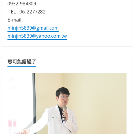
0932-984309
TEL : 06-2277282
E-mail :
minjin5839@gmail.com
minjin5839@yahoo.com.tw
您可能錯過了