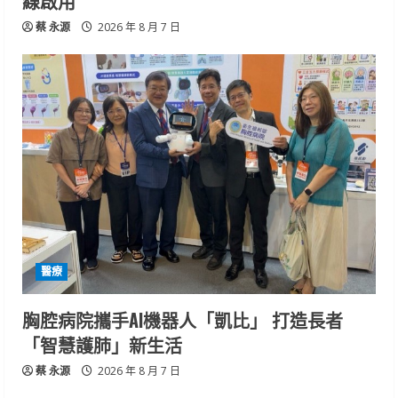
線啟用
蔡 永源
2026 年 8 月 7 日
醫療
胸腔病院攜手AI機器人「凱比」 打造長者
「智慧護肺」新生活
蔡 永源
2026 年 8 月 7 日