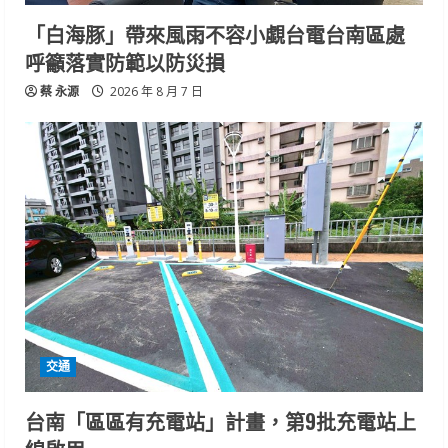
「白海豚」帶來風雨不容小覷台電台南區處
呼籲落實防範以防災損
蔡 永源
2026 年 8 月 7 日
交通
台南「區區有充電站」計畫，第9批充電站上