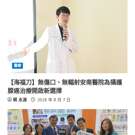
R
e
a
d
i
醫療
n
【海福刀】無傷口、無輻射安南醫院為攝護
g
腺癌治療開啟新選擇
蔡 永源
2026 年 8 月 7 日