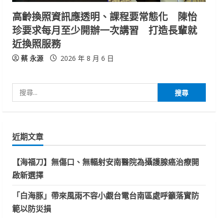
高齡換照資訊應透明、課程要常態化 陳怡
珍要求每月至少開辦一次講習 打造長輩就
近換照服務
蔡 永源
2026 年 8 月 6 日
搜
尋
關
鍵
近期文章
字:
【海福刀】無傷口、無輻射安南醫院為攝護腺癌治療開
啟新選擇
「白海豚」帶來風雨不容小覷台電台南區處呼籲落實防
範以防災損