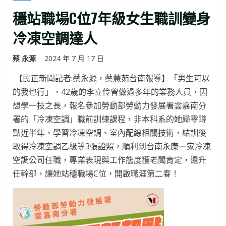
穩站職場C位7年級女生職訓變身
冷凍空調達人
蔡 永源
2024 年 7 月 17 日
【民正新聞記者:蔡永源，蔡慧茹台南報導】「男生可以
的我也行」，42歲的李立伶曾做過多年的業務人員，因
想學一技之長，報名參加勞動部勞動力發展署雲嘉南分
署的「冷凍空調」職前訓練課程，非本科系的她歸零蹲
點近半年，學習冷凍空調、室內配線相關技術，結訓後
取得冷凍空調乙級等3張證照，順利到台南永康一家冷凍
空調公司任職，專業表現與工作態度獲老闆肯定，還升
任幹部，讓她站穩職場C位，開啟職涯第二春！