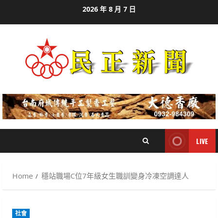
Skip
2026 年 8 月 7 日
to
content
LIVE
Home
穩站職場C位7年級女生職訓變身冷凍空調達人
社會