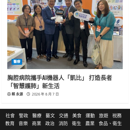
醫療
胸腔病院攜手AI機器人「凱比」 打造長者
「智慧護肺」新生活
蔡 永源
2026 年 8 月 7 日
社會
警政
醫療
藝文
交通
美食
運動
旅遊
祱務
教育
音樂
商業
政治
消防
衛生
農業
食品、衛生