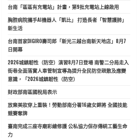
台南「區區有充電站」計畫，第9批充電站上線啟用
胸腔病院攜手AI機器人「凱比」 打造長者「智慧護肺」
新生活
台南首家DIGIRO壽司郎「新光三越台南新天地店」8月7
日開幕
2026城鎮韌性（防空）演習8月7日登場 南警二分局走入
街巷全面落實人車管制宣導為提升全民防空疏散及應變
意識，「2026城鎮韌性（防空）
財政部南區國稅局表示
放棄美妝穿上重裝！勞動部南分署16歲女銲將 全國技能
競賽奪牌
臺南完成三座寺廟彩繪修護 公私協力保存傳統工藝生命
力