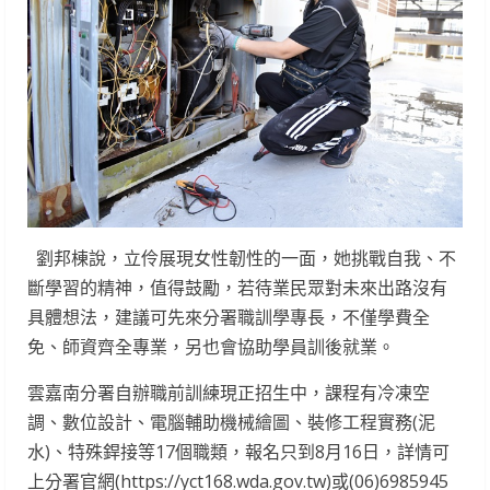
劉邦棟說，立伶展現女性韌性的一面，她挑戰自我、不
斷學習的精神，值得鼓勵，若待業民眾對未來出路沒有
具體想法，建議可先來分署職訓學專長，不僅學費全
免、師資齊全專業，另也會協助學員訓後就業。
雲嘉南分署自辦職前訓練現正招生中，課程有冷凍空
調、數位設計、電腦輔助機械繪圖、裝修工程實務(泥
水)、特殊銲接等17個職類，報名只到8月16日，詳情可
上分署官網(https://yct168.wda.gov.tw)或(06)6985945