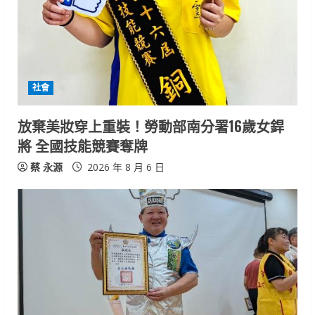
e
a
d
i
社會
n
放棄美妝穿上重裝！勞動部南分署16歲女銲
將 全國技能競賽奪牌
g
蔡 永源
2026 年 8 月 6 日