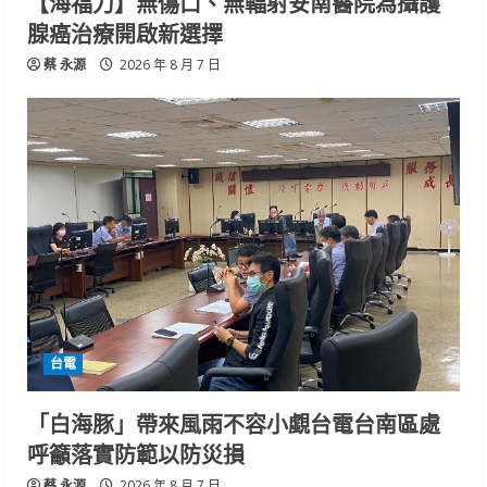
【海福刀】無傷口、無輻射安南醫院為攝護
腺癌治療開啟新選擇
蔡 永源
2026 年 8 月 7 日
台電
「白海豚」帶來風雨不容小覷台電台南區處
呼籲落實防範以防災損
蔡 永源
2026 年 8 月 7 日