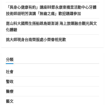
「與身心健康有約」講座88節永康東橋里活動中心牙體
技術師胡明芳演講「無齒之痛」歡迎踴躍參加
崑山科大國際生搭船跳島遊澎湖 海上旅運融合觀光與文
化體驗
挑大師現身台南榮服處小榮眷相見歡
分類
社會
警政
醫療
藝文