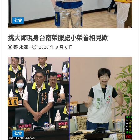
社會
挑大師現身台南榮服處小榮眷相見歡
蔡 永源
2026 年 8 月 6 日
社會