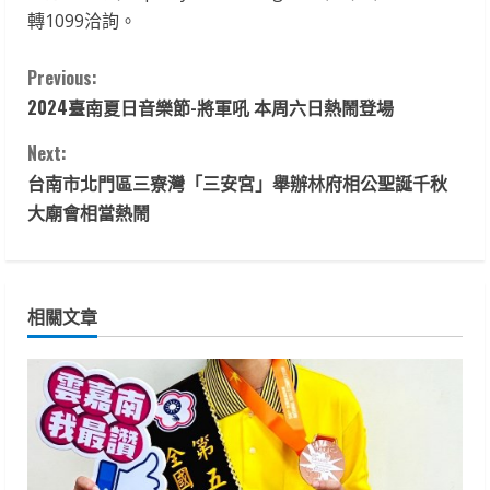
轉1099洽詢。
C
Previous:
2024臺南夏日音樂節-將軍吼 本周六日熱鬧登場
o
Next:
n
台南市北門區三寮灣「三安宮」舉辦林府相公聖誕千秋
t
大廟會相當熱鬧
i
n
相關文章
u
e
R