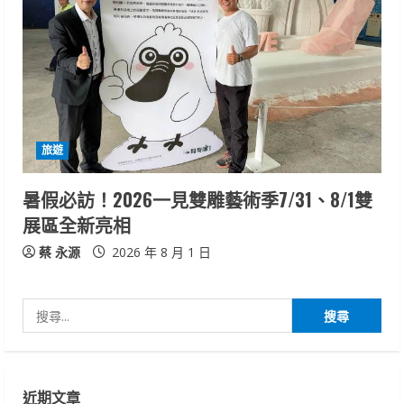
旅遊
暑假必訪！2026一見雙雕藝術季7/31、8/1雙
展區全新亮相
蔡 永源
2026 年 8 月 1 日
搜
尋
關
鍵
近期文章