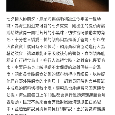
七夕情人節前夕，鳳頭海鸚鵡順利誕生今年第一隻幼
雛，為海生館迎來可愛的七夕寶寶！剛出生的鳳頭海鸚
鵡幼雛就像一團毛茸茸的小黑球，彷彿宮崎駿動畫的角
色，十分惹人憐愛。牠的親鳥因為是新手爸媽，所以在
照顧寶寶上偶爾有不到位時，飼育員就會協助進行人為
輔助餵食，讓幼雛能正常吸收該有的營養，直到親鳥能
穩定自行餵食為止。進行人為餵食時，幼雛會包裹著毛
巾，主要是為身上絨毛還不太保暖的幼雛保持一定溫
度。飼育員會將餵食幼雛的餌料切得小且細長，以模擬
他們在野外時餵食的小魚尺寸；飼育員同時也會將展缸
中成鳥的餌料切得較小塊，讓親鳥也能練習叼回家餵食
幼雛。海生館每日上午10點都會進行鳳頭海鸚鵡餵食解
說活動，民眾不妨來看看有幾對鳳頭海鸚鵡正在熱戀
中，並透過解說員與飼育員仔細解說，更加認識海鸚鵡