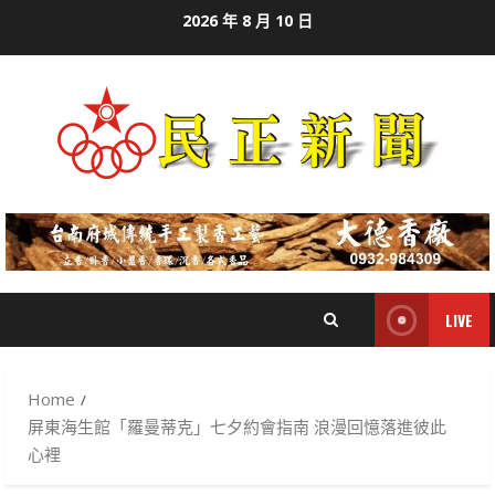
Skip
2026 年 8 月 10 日
to
content
LIVE
Home
屏東海生館「羅曼蒂克」七夕約會指南 浪漫回憶落進彼此
心裡