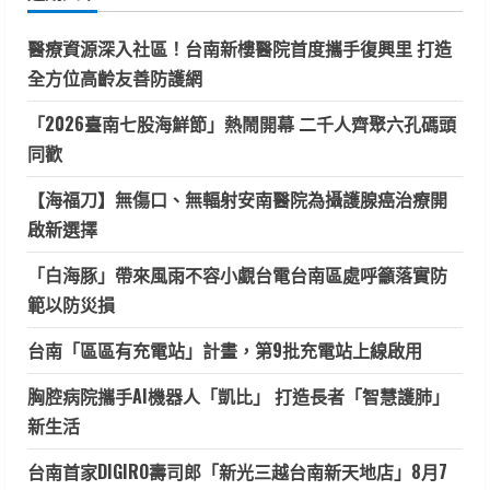
字:
醫療資源深入社區！台南新樓醫院首度攜手復興里 打造
全方位高齡友善防護網
「2026臺南七股海鮮節」熱鬧開幕 二千人齊聚六孔碼頭
同歡
【海福刀】無傷口、無輻射安南醫院為攝護腺癌治療開
啟新選擇
「白海豚」帶來風雨不容小覷台電台南區處呼籲落實防
範以防災損
台南「區區有充電站」計畫，第9批充電站上線啟用
胸腔病院攜手AI機器人「凱比」 打造長者「智慧護肺」
新生活
台南首家DIGIRO壽司郎「新光三越台南新天地店」8月7