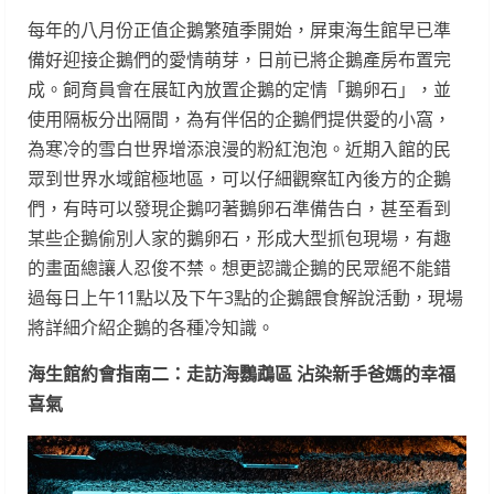
每年的八月份正值企鵝繁殖季開始，屏東海生館早已準
備好迎接企鵝們的愛情萌芽，日前已將企鵝產房布置完
成。飼育員會在展缸內放置企鵝的定情「鵝卵石」，並
使用隔板分出隔間，為有伴侶的企鵝們提供愛的小窩，
為寒冷的雪白世界增添浪漫的粉紅泡泡。近期入館的民
眾到世界水域館極地區，可以仔細觀察缸內後方的企鵝
們，有時可以發現企鵝叼著鵝卵石準備告白，甚至看到
某些企鵝偷別人家的鵝卵石，形成大型抓包現場，有趣
的畫面總讓人忍俊不禁。想更認識企鵝的民眾絕不能錯
過每日上午11點以及下午3點的企鵝餵食解說活動，現場
將詳細介紹企鵝的各種冷知識。
海生館約會指南二：走訪海鸚鵡區 沾染新手爸媽的幸福
喜氣