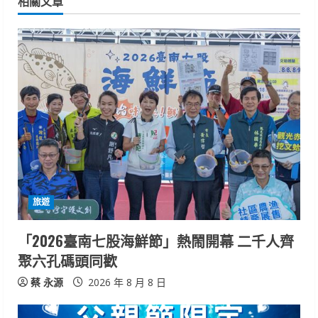
相關文章
u
e
R
e
a
d
i
旅遊
n
「2026臺南七股海鮮節」熱鬧開幕 二千人齊
g
聚六孔碼頭同歡
蔡 永源
2026 年 8 月 8 日