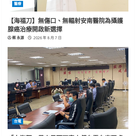
醫療
【海福刀】無傷口、無輻射安南醫院為攝護
腺癌治療開啟新選擇
蔡 永源
2026 年 8 月 7 日
台電