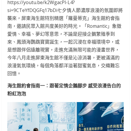
https://youtu.be/k2WgacPl-L4?
si=9CTeYfDQGFq17bDi七夕情人節濃厚浪漫的氛圍即將
襲來，屏東海生館特別精選「羅曼蒂克」海生館約會指
南，邀請民眾入館共度美好的時光。「Romantic」象徵
愛情、幸福、夢幻等意思，不論是迎接企鵝繁殖季到
來、鳳頭海鸚鵡寶寶誕生，一起沉浸在幸福環境中，或
是想跟伴侶遠離現實，走進充滿無限可能的漫畫世界，
今年八月走進屏東海生館不僅是沁涼消暑，更被滿滿的
浪漫氣氛環繞，每個角落都洋溢著甜蜜氣息，交織難忘
回憶。
海生館約會指南一：跟著定情企鵝腳步 感受浪漫告白的
粉紅泡泡