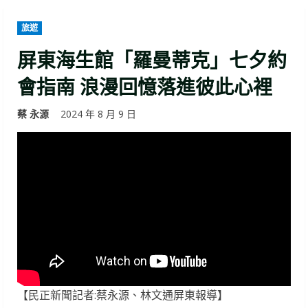
旅遊
屏東海生館「羅曼蒂克」七夕約
會指南 浪漫回憶落進彼此心裡
蔡 永源
2024 年 8 月 9 日
【民正新聞記者:蔡永源、林文通屏東報導】