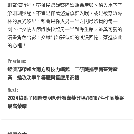
珊望海行程，帶領民眾觀察陸蟹媽媽產卵、潛入水下了
解珊瑚奧秘。不管是伴著悠游魚群入眠，或是被穿透藻
林的晨光喚醒，都會是你與另一半之間最珍貴的每一
刻。七夕情人節趕快拉起另一半到海生館，並與可愛的
漫畫角色合影，交織出如夢似幻的浪漫回憶，落進彼此
的心裡！
C
Previous:
經濟部帶領大南方科技力崛起 工研院攜手南臺灣產
o
業 搶攻功率半導體與氫應用商機
n
Next:
t
2024綠點子國際發明設計賽嘉藥登場7國167件作品競逐
最高榮耀
i
n