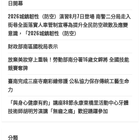
日開幕
2026城鎮韌性（防空）演習8月7日登場 南警二分局走入
街巷全面落實人車管制宣導為提升全民防空疏散及應變
意識，「2026城鎮韌性（防空）
財政部南區國稅局表示
放棄美妝穿上重裝！勞動部南分署16歲女銲將 全國技能
競賽奪牌
臺南完成三座寺廟彩繪修護 公私協力保存傳統工藝生命
力
「與身心健康有約」講座88節永康東橋里活動中心牙體
技術師胡明芳演講「無齒之痛」歡迎踴躍參加
分類