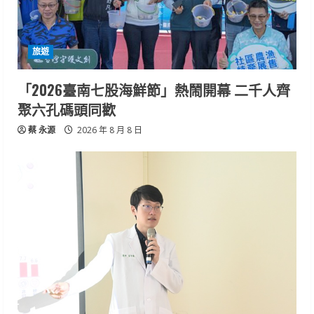
旅遊
「2026臺南七股海鮮節」熱鬧開幕 二千人齊
聚六孔碼頭同歡
蔡 永源
2026 年 8 月 8 日