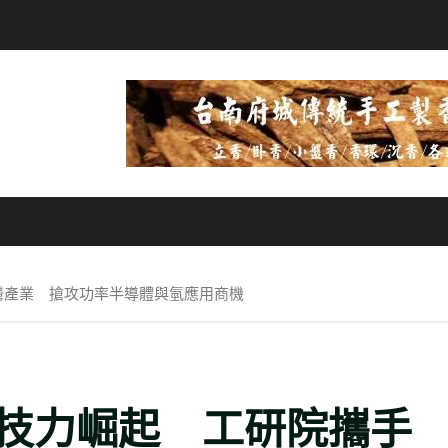
灣產業 搶攻功率半導體與氫應用商機
技力崛起 工研院攜手