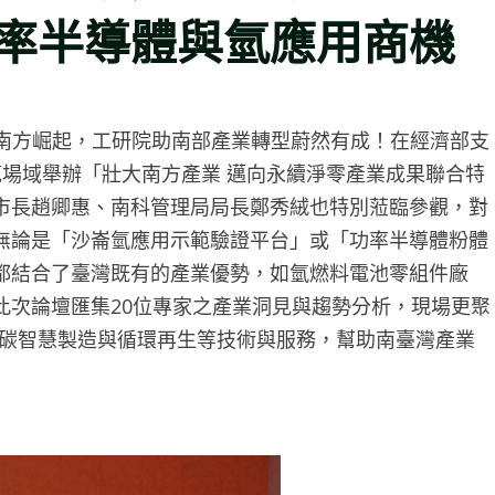
率半導體與氫應用商機
南方崛起，工研院助南部產業轉型蔚然有成！在經濟部支
範場域舉辦「壯大南方產業 邁向永續淨零產業成果聯合特
市長趙卿惠、南科管理局局長鄭秀絨也特別蒞臨參觀，對
無論是「沙崙氫應用示範驗證平台」或「功率半導體粉體
都結合了臺灣既有的產業優勢，如氫燃料電池零組件廠
此次論壇匯集20位專家之產業洞見與趨勢分析，現場更聚
低碳智慧製造與循環再生等技術與服務，幫助南臺灣產業