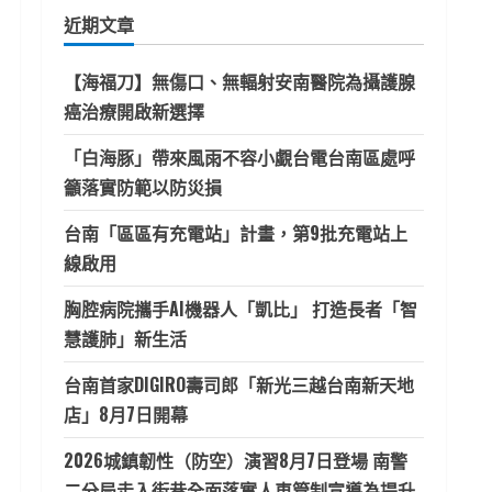
鍵
近期文章
字:
【海福刀】無傷口、無輻射安南醫院為攝護腺
癌治療開啟新選擇
「白海豚」帶來風雨不容小覷台電台南區處呼
籲落實防範以防災損
台南「區區有充電站」計畫，第9批充電站上
線啟用
胸腔病院攜手AI機器人「凱比」 打造長者「智
慧護肺」新生活
台南首家DIGIRO壽司郎「新光三越台南新天地
店」8月7日開幕
2026城鎮韌性（防空）演習8月7日登場 南警
二分局走入街巷全面落實人車管制宣導為提升