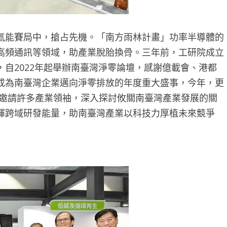
氫能賽局中，搶占先機。「南方雨林計畫」功率半導體的
高頻通訊等領域，助產業脫胎換骨。三年前，工研院成立
自2022年起舉辦南臺灣淨零論壇，感謝億載會、港都
成為南臺灣企業邁向淨零排放的年度重大盛事，今年，更
大邀請許多產業領袖，深入探討攸關南臺灣產業發展的關
揮跨域研發能量，助南臺灣產業以科技力厚植未來競爭