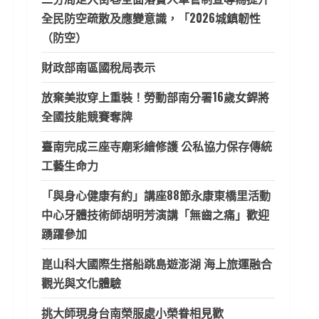
全民防空疏散及應變意識，「2026城鎮韌性
（防空）
財政部南區國稅局表示
放棄美妝穿上重裝！勞動部南分署16歲女銲將
全國技能競賽奪牌
臺南完成三座寺廟彩繪修護 公私協力保存傳統
工藝生命力
「與身心健康有約」講座88節永康東橋里活動
中心牙體技術師胡明芳演講「無齒之痛」歡迎
踴躍參加
崑山科大國際生搭船跳島遊澎湖 海上旅運融合
觀光與文化體驗
挑大師現身台南榮服處小榮眷相見歡