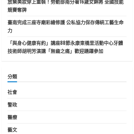
放棄美妝穿上重裝！勞動部南分署16歲女銲將 全國技能
競賽奪牌
臺南完成三座寺廟彩繪修護 公私協力保存傳統工藝生命
力
「與身心健康有約」講座88節永康東橋里活動中心牙體
技術師胡明芳演講「無齒之痛」歡迎踴躍參加
分類
社會
警政
醫療
藝文