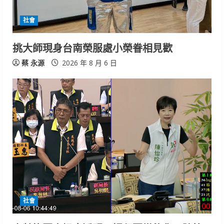
社會
挑大師現身台南榮服處小榮眷相見歡
蔡 永源
2026 年 8 月 6 日
社會