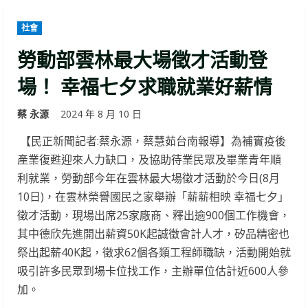
社會
勞動部雲林最大場徵才活動登
場！ 幸福七夕求職就業好薪情
蔡 永源
2024 年 8 月 10 日
【民正新聞記者:蔡永源，蔡慧茹台南報導】為補實疫後
產業復甦迎來人力缺口，及協助待業民眾及畢業青年順
利就業，勞動部今年在雲林最大場徵才活動於今日(8月
10日)，在雲林榮譽國民之家舉辦「薪薪相映 幸福七夕」
徵才活動，現場出席25家廠商、釋出逾900個工作機會，
其中德欣先進開出薪資50K起誠徵會計人才，矽品精密也
祭出起薪40K起，徵求62個各類工程師職缺，活動開始就
吸引許多民眾到場卡位找工作，主辦單位估計近600人參
加。