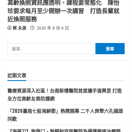
高齡換照資訊應透明、課程要常態化 陳怡
珍要求每月至少開辦一次講習 打造長輩就
近換照服務
蔡 永源
2026 年 8 月 6 日
搜
尋
關
鍵
近期文章
字:
醫療資源深入社區！台南新樓醫院首度攜手復興里 打造
全方位高齡友善防護網
「2026臺南七股海鮮節」熱鬧開幕 二千人齊聚六孔碼頭
同歡
【海福刀】無傷口、無輻射安南醫院為攝護腺癌治療開