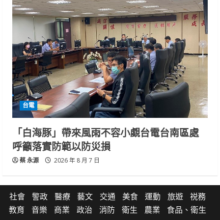
台電
「白海豚」帶來風雨不容小覷台電台南區處
呼籲落實防範以防災損
蔡 永源
2026 年 8 月 7 日
社會
警政
醫療
藝文
交通
美食
運動
旅遊
祱務
教育
音樂
商業
政治
消防
衛生
農業
食品、衛生