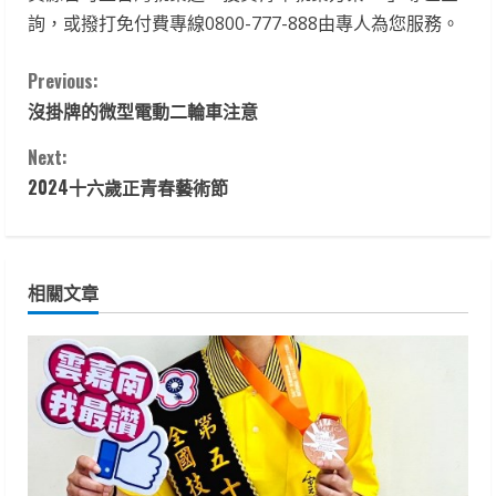
詢，或撥打免付費專線0800-777-888由專人為您服務。
C
Previous:
沒掛牌的微型電動二輪車注意
o
Next:
n
2024十六歲正青春藝術節
t
i
相關文章
n
u
e
R