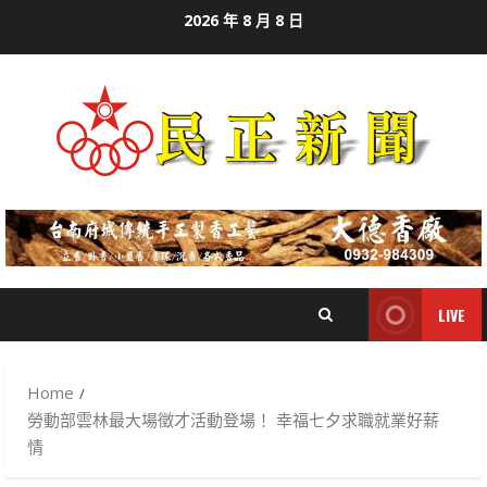
Skip
2026 年 8 月 8 日
to
content
LIVE
Home
勞動部雲林最大場徵才活動登場！ 幸福七夕求職就業好薪
情