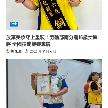
e
a
d
社會
i
放棄美妝穿上重裝！勞動部南分署16歲女銲
n
將 全國技能競賽奪牌
g
蔡 永源
2026 年 8 月 6 日