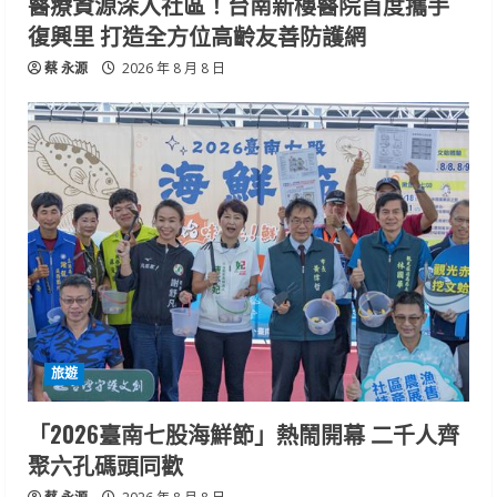
醫療資源深入社區！台南新樓醫院首度攜手
復興里 打造全方位高齡友善防護網
蔡 永源
2026 年 8 月 8 日
旅遊
「2026臺南七股海鮮節」熱鬧開幕 二千人齊
聚六孔碼頭同歡