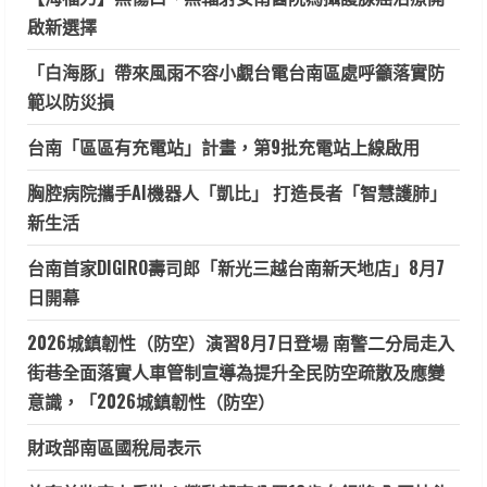
啟新選擇
「白海豚」帶來風雨不容小覷台電台南區處呼籲落實防
範以防災損
台南「區區有充電站」計畫，第9批充電站上線啟用
胸腔病院攜手AI機器人「凱比」 打造長者「智慧護肺」
新生活
台南首家DIGIRO壽司郎「新光三越台南新天地店」8月7
日開幕
2026城鎮韌性（防空）演習8月7日登場 南警二分局走入
街巷全面落實人車管制宣導為提升全民防空疏散及應變
意識，「2026城鎮韌性（防空）
財政部南區國稅局表示