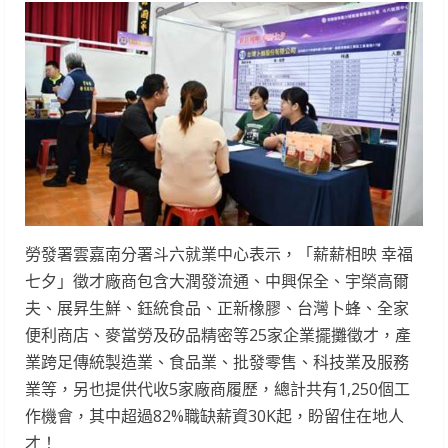
勞發署雲嘉南分署斗六就業中心表示，「薪薪相映 幸福
七夕」徵才廠商包含大潤發流通、中興保全、宇榮高爾
夫、展昇生鮮、鈺統食品、正新橡膠、台灣卜蜂、全家
便利商店、麥當勞及矽品精密等25家企業擺攤徵才，產
業跨足傳統製造業、食品業、批發零售、科技業及服務
業等，另也提供代收5家廠商履歷，總計共有1,250個工
作機會，其中超過82%職缺薪資30K起，盼留住在地人
才！