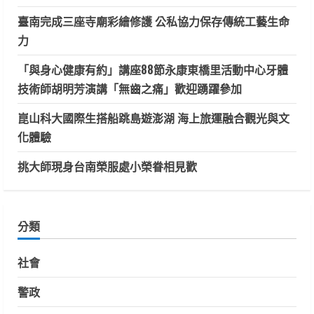
臺南完成三座寺廟彩繪修護 公私協力保存傳統工藝生命
力
「與身心健康有約」講座88節永康東橋里活動中心牙體
技術師胡明芳演講「無齒之痛」歡迎踴躍參加
崑山科大國際生搭船跳島遊澎湖 海上旅運融合觀光與文
化體驗
挑大師現身台南榮服處小榮眷相見歡
分類
社會
警政