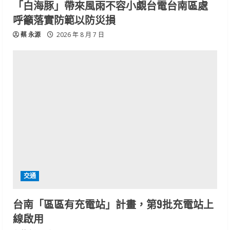
「白海豚」帶來風雨不容小覷台電台南區處
呼籲落實防範以防災損
蔡 永源
2026 年 8 月 7 日
交通
台南「區區有充電站」計畫，第9批充電站上
線啟用