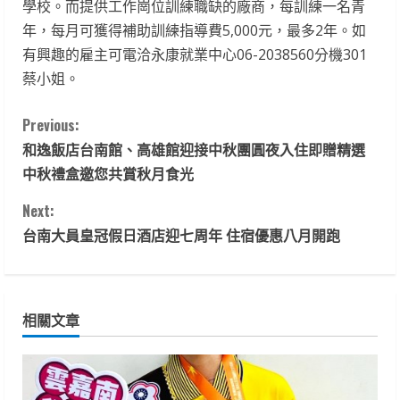
學校。而提供工作崗位訓練職缺的廠商，每訓練一名青
年，每月可獲得補助訓練指導費5,000元，最多2年。如
有興趣的雇主可電洽永康就業中心06-2038560分機301
蔡小姐。
C
Previous:
和逸飯店台南館、高雄館迎接中秋團圓夜入住即贈精選
o
中秋禮盒邀您共賞秋月食光
n
Next:
t
台南大員皇冠假日酒店迎七周年 住宿優惠八月開跑
i
n
相關文章
u
e