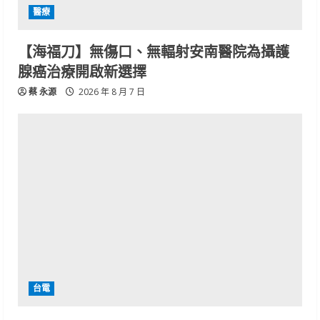
醫療
【海福刀】無傷口、無輻射安南醫院為攝護
腺癌治療開啟新選擇
蔡 永源
2026 年 8 月 7 日
台電