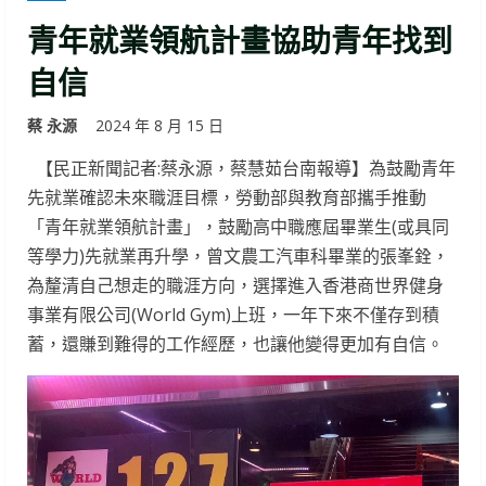
青年就業領航計畫協助青年找到
自信
蔡 永源
2024 年 8 月 15 日
【民正新聞記者:蔡永源，蔡慧茹台南報導】為鼓勵青年
先就業確認未來職涯目標，勞動部與教育部攜手推動
「青年就業領航計畫」，鼓勵高中職應屆畢業生(或具同
等學力)先就業再升學，曾文農工汽車科畢業的張峯銓，
為釐清自己想走的職涯方向，選擇進入香港商世界健身
事業有限公司(World Gym)上班，一年下來不僅存到積
蓄，還賺到難得的工作經歷，也讓他變得更加有自信。