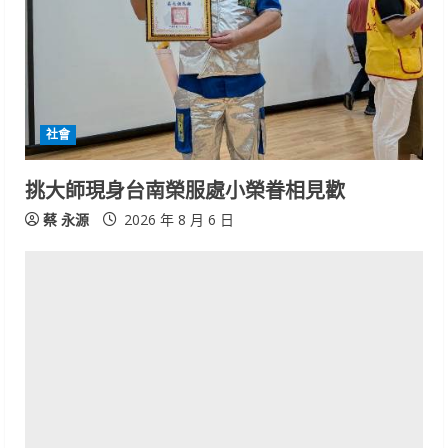
社會
挑大師現身台南榮服處小榮眷相見歡
蔡 永源
2026 年 8 月 6 日