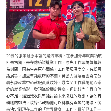
20歲的張峯銓原本讀的是汽車科，在參加青年就業領航
計畫初期，是在傳統製造業工作，原先工作環境氣氛較
為封閉，因為生產原料關係，工作環境溫度高、有粉層
鐵屑等，加重峯銓皮膚的不適。勞動力發展署雲嘉南分
署永康就業中心就服員蔡玟婷，幾次至工作職場關心峯
銓的就業情形，發現峯銓穩定性高，但比較內向且自信
心不足，經過幾次與峯銓討論未來職涯的規劃，讓他有
轉職的想法，玟婷也鼓勵他可以轉換有興趣的場域，後
來決定到現在工作的「世界健身」工作，目前已工作一