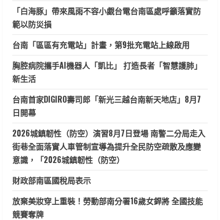
「白海豚」帶來風雨不容小覷台電台南區處呼籲落實防
範以防災損
台南「區區有充電站」計畫，第9批充電站上線啟用
胸腔病院攜手AI機器人「凱比」 打造長者「智慧護肺」
新生活
台南首家DIGIRO壽司郎「新光三越台南新天地店」8月7
日開幕
2026城鎮韌性（防空）演習8月7日登場 南警二分局走入
街巷全面落實人車管制宣導為提升全民防空疏散及應變
意識，「2026城鎮韌性（防空）
財政部南區國稅局表示
放棄美妝穿上重裝！勞動部南分署16歲女銲將 全國技能
競賽奪牌