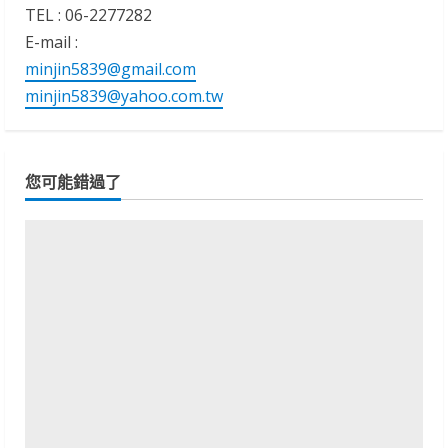
TEL : 06-2277282
E-mail :
minjin5839@gmail.com
minjin5839@yahoo.com.tw
您可能錯過了