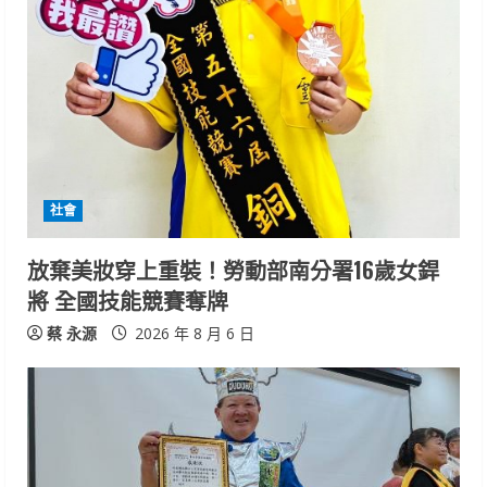
R
e
a
d
i
社會
n
放棄美妝穿上重裝！勞動部南分署16歲女銲
將 全國技能競賽奪牌
g
蔡 永源
2026 年 8 月 6 日