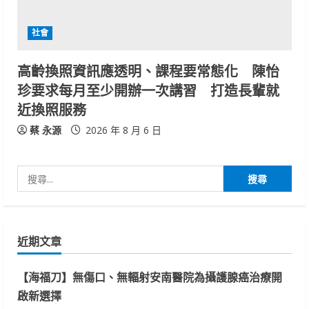
社會
高齡換照資訊應透明、課程要常態化 陳怡
珍要求每月至少開辦一次講習 打造長輩就
近換照服務
蔡 永源
2026 年 8 月 6 日
搜
尋
關
鍵
近期文章
字:
【海福刀】無傷口、無輻射安南醫院為攝護腺癌治療開
啟新選擇