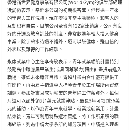
香港商世界健身事業有限公司(World Gym)的俱樂部經理
凌愛徵表示，峯銓來公司的初期很害羞，但經過一年來
的學習與工作洗禮，現在變得非常主動積極，和客人的
互動也有自信。目前公司全省有122家連鎖店，公司有良
好的升遷及教育訓練的制度，非常歡迎年輕人投入健身
事業，除了薪水待遇不錯外，還可以賺健康、賺自信的
外表以及難得的工作經驗。
永康就業中心主任李奇玫表示，青年就業領航計畫特別
鼓勵高中職應屆畢業生(或具同等學力)藉由計畫提前進入
職場，確認未來職涯目標，青領計畫由合作廠商提供工
作崗位，再由雇主指派專人指導青年於工作場所內實務
訓練，參加計畫且成功就業的青年除工作薪資外，每個
月還可以額外領到1萬元就業津貼，最長3年可領到36萬
元的補助，以作為青年未來就學、就業或創業用；計畫
結束後，青年可利用特殊選才管道，將工作所累積的職
場經驗，列為申請大學系所的加分項目，申請進入理想