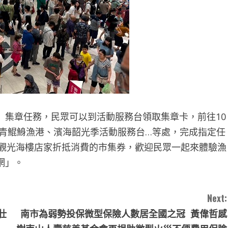
」集章任務，民眾可以到活動服務台領取集章卡，前往10
、青鯤鯓漁港、濱海韶光季活動服務台…等處，完成指定任
及觀光海樓店家折抵消費的市集券，歡迎民眾一起來體驗漁
網」。
Next:
壯
南市為弱勢投保微型保險人數居全國之冠 黃偉哲感