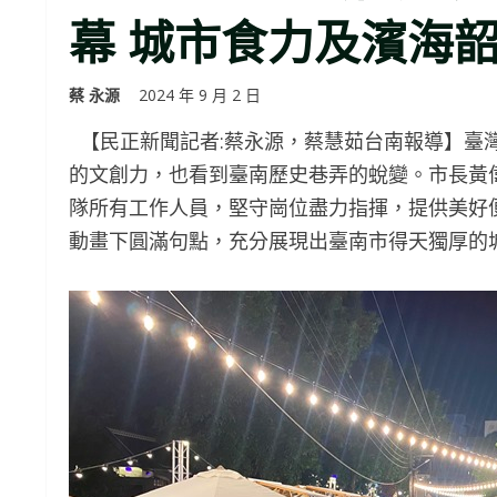
幕 城市食力及濱海
蔡 永源
2024 年 9 月 2 日
【民正新聞記者:蔡永源，蔡慧茹台南報導】臺
的文創力，也看到臺南歷史巷弄的蛻變。市長黃
隊所有工作人員，堅守崗位盡力指揮，提供美好便
動畫下圓滿句點，充分展現出臺南市得天獨厚的