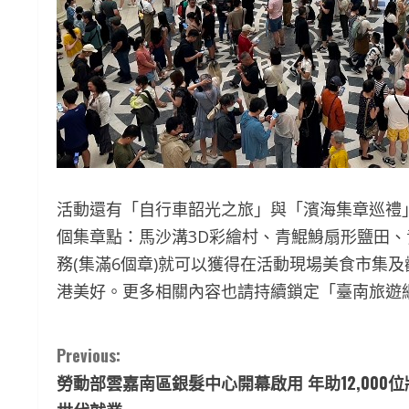
活動還有「自行車韶光之旅」與「濱海集章巡禮
個集章點：馬沙溝3D彩繪村、青鯤鯓扇形鹽田
務(集滿6個章)就可以獲得在活動現場美食市集
港美好。更多相關內容也請持續鎖定「臺南旅遊
C
Previous:
勞動部雲嘉南區銀髮中心開幕啟用 年助12,000位
o