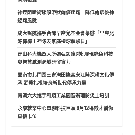
神經阻斷術緩解帶狀皰疹疼痛 降低皰疹後神
經痛風險
成大醫院攜手台灣早產兒基金會舉辦「早產兒
好棒棒！神隊友家庭棒球體驗日」
崑山科大機器人所張弘毅獲3獎 展現綠色科技
與智慧感測跨域研發實力
臺南市北門區三寮灣田隆宮宋江陣深耕文化傳
承 武藝扎根培育新世代傳承力量
南消六大攜手和順工業園區辦理防災士培訓
永康就業中心串聯科技巨頭 8月12場徵才幫你
直接卡位