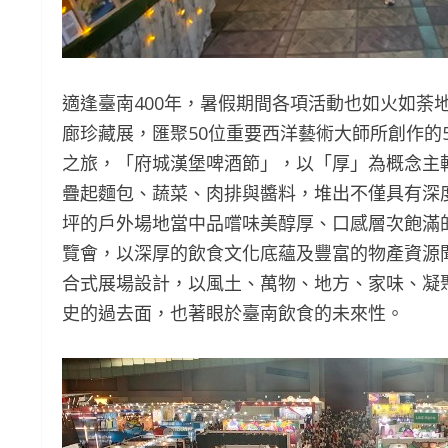
適逢臺南400年，暑假期間各項活動也如火如荼
廊珍藏展，匯聚50位重要西洋藝術大師所創作的
之旅，「府城漢堡啤酒節」，以「厚」為概念主
疊起麵包、蔬菜、肉排與醬料，堆出不僅具有深
坪的戶外場地當中品嚐味美醇厚、口感層次飽滿的
覽會，以深厚的飲食文化底蘊及豐富的物產資源
合式展場設計，以風土、萬物、地方、家味、凝
史的過去面，也著眼於臺南飲食的未來性。