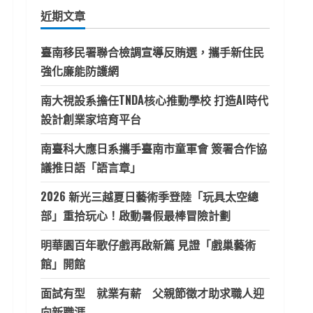
鍵
近期文章
字:
臺南移民署聯合檢調宣導反賄選，攜手新住民
強化廉能防護網
南大視設系擔任TNDA核心推動學校 打造AI時代
設計創業家培育平台
南臺科大應日系攜手臺南市童軍會 簽署合作協
議推日語「語言章」
2026 新光三越夏日藝術季登陸「玩具太空總
部」重拾玩心！啟動暑假最棒冒險計劃
明華園百年歌仔戲再啟新篇 見證「戲巢藝術
館」開館
面試有型 就業有薪 父親節徵才助求職人迎
向新職涯