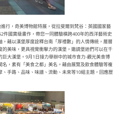
地進行，奇美博物館特展，從拉斐爾到梵谷：英國國家藝
52件國寶級畫作，帶您一同體驗橫跨400年的西洋藝術史
軸，藉以漢堡厚度詮釋台南「厚禮數」的人情傳統，層層
度的美味，更具視覺衝擊力的漢堡，邀請堡迷們可以在千
巨大漢堡。9月1日接力舉辦中的城市食力-觀光美食博
聞名，素有「美食之都」美名。藉由展覽及飲食體驗等複
聚、手路、品味、味譜、流動、未來等10組主題，回應歷