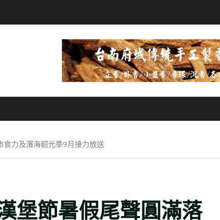
市食力及濱海韶光季9月接力放送
漢堡節暑假尾聲圓滿落