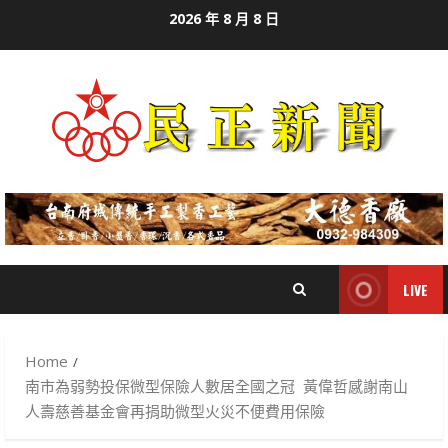
Skip
2026 年 8 月 8 日
to
content
LIVE
Home
南市為弱勢投保微型保險人數居全國之冠 黃偉哲感謝南山
人壽慈善基金會再捐助微型火災不便費用保險