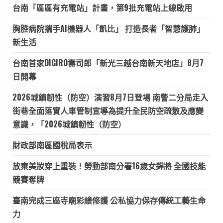
台南「區區有充電站」計畫，第9批充電站上線啟用
胸腔病院攜手AI機器人「凱比」 打造長者「智慧護肺」
新生活
台南首家DIGIRO壽司郎「新光三越台南新天地店」8月7
日開幕
2026城鎮韌性（防空）演習8月7日登場 南警二分局走入
街巷全面落實人車管制宣導為提升全民防空疏散及應變
意識，「2026城鎮韌性（防空）
財政部南區國稅局表示
放棄美妝穿上重裝！勞動部南分署16歲女銲將 全國技能
競賽奪牌
臺南完成三座寺廟彩繪修護 公私協力保存傳統工藝生命
力