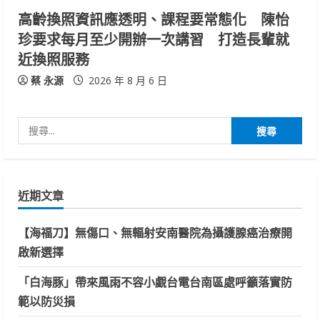
高齡換照資訊應透明、課程要常態化 陳怡
珍要求每月至少開辦一次講習 打造長輩就
近換照服務
蔡 永源
2026 年 8 月 6 日
搜
尋
關
鍵
近期文章
字:
【海福刀】無傷口、無輻射安南醫院為攝護腺癌治療開
啟新選擇
「白海豚」帶來風雨不容小覷台電台南區處呼籲落實防
範以防災損