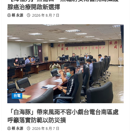
腺癌治療開啟新選擇
蔡 永源
2026 年 8 月 7 日
台電
「白海豚」帶來風雨不容小覷台電台南區處
呼籲落實防範以防災損
蔡 永源
2026 年 8 月 7 日