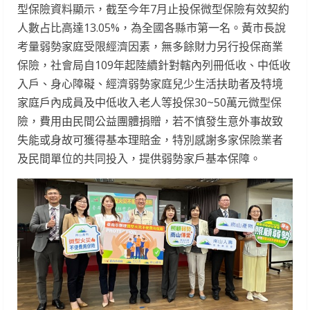
型保險資料顯示，截至今年7月止投保微型保險有效契約
人數占比高達13.05%，為全國各縣市第一名。黃市長說
考量弱勢家庭受限經濟因素，無多餘財力另行投保商業
保險，社會局自109年起陸續針對轄內列冊低收、中低收
入戶、身心障礙、經濟弱勢家庭兒少生活扶助者及特境
家庭戶內成員及中低收入老人等投保30~50萬元微型保
險，費用由民間公益團體捐贈，若不慎發生意外事故致
失能或身故可獲得基本理賠金，特別感謝多家保險業者
及民間單位的共同投入，提供弱勢家戶基本保障。