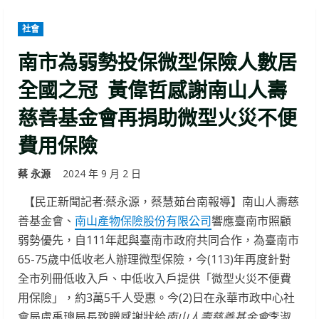
社會
南市為弱勢投保微型保險人數居
全國之冠 黃偉哲感謝南山人壽
慈善基金會再捐助微型火災不便
費用保險
蔡 永源
2024 年 9 月 2 日
【民正新聞記者:蔡永源，蔡慧茹台南報導】南山人壽慈
善基金會、
南山產物保險股份有限公司
響應臺南市照顧
弱勢優先，自111年起與臺南市政府共同合作，為臺南市
65-75歲中低收老人辦理微型保險，今(113)年再度針對
全市列冊低收入戶、中低收入戶提供「微型火災不便費
用保險」，約3萬5千人受惠。今(2)日在永華市政中心社
會局盧禹璁局長致贈感謝狀給
南山人壽慈善基金會
李淑