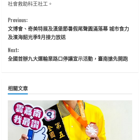
社會救助科王社工。
C
Previous:
文博會、奇美特展及漢堡節暑假尾聲圓滿落幕 城市食力
o
及濱海韶光季9月接力放送
n
Next:
t
全國首辦九大運輸業路口停讓宣示活動，臺南搶先開跑
i
n
相關文章
u
e
R