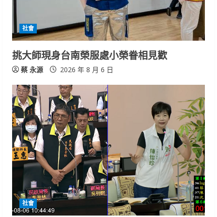
社會
挑大師現身台南榮服處小榮眷相見歡
蔡 永源
2026 年 8 月 6 日
社會