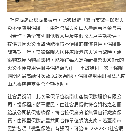
社會局盧禹璁局長表示，此次捐贈「臺南市微型保險火
災不便費用保險」，由社會局與南山人壽慈善基金會共
同合作，為全市列冊低收入戶及中低收入戶主動投保，
提供其因火災事故時能獲得不便險的補償費用。保險期
間為期一年，當被保險人居住處所遭遇火災事故時，建
築物或屋內物品毀損，能獲得每人定額新臺幣8,000元的
火災不便費用保險金保障額度(同一事故給付一次，保險
期間內最高給付次數以2次為限)，保險費用由財團法人南
山人壽慈善基金會全額捐助。
社會局說明，此次承保單位為南山產物保險股份有限公
司，投保程序簡單便民，由社會局提供符合資格之名冊
給該公司核保後納保，符合投保身分者無需自行繳納保
費，由微型保險計畫共同合作單位捐助支應。若臺南市
民對各項「微型保險」有疑問，可洽06-2552330社會局