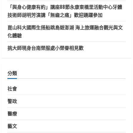
「與身心健康有約」講座88節永康東橋里活動中心牙體
技術師胡明芳演講「無齒之痛」歡迎踴躍參加
崑山科大國際生搭船跳島遊澎湖 海上旅運融合觀光與文
化體驗
挑大師現身台南榮服處小榮眷相見歡
分類
社會
警政
醫療
藝文