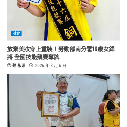
e
a
d
i
社會
n
放棄美妝穿上重裝！勞動部南分署16歲女銲
將 全國技能競賽奪牌
g
蔡 永源
2026 年 8 月 6 日