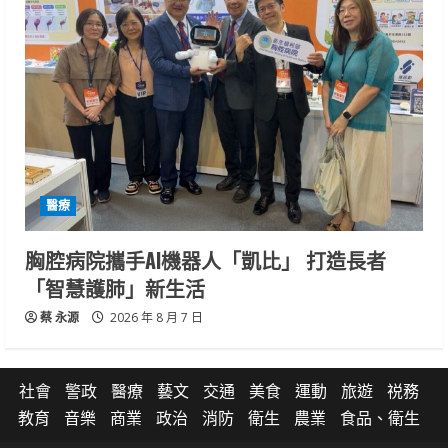
醫療
胸腔病院攜手AI機器人「凱比」 打造長者
「智慧護肺」新生活
蔡 永源
2026 年 8 月 7 日
社會
警政
醫療
藝文
交通
美食
運動
旅遊
祱務
教育
音樂
商業
政治
消防
衛生
農業
食品、衛生