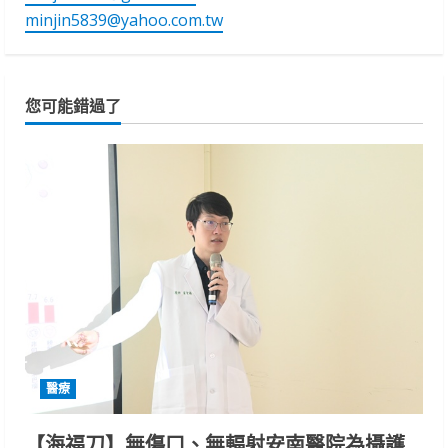
minjin5839@yahoo.com.tw
您可能錯過了
醫療
【海福刀】無傷口、無輻射安南醫院為攝護