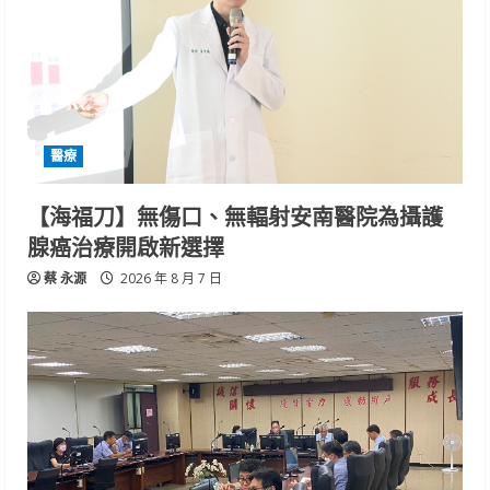
醫療
【海福刀】無傷口、無輻射安南醫院為攝護
腺癌治療開啟新選擇
蔡 永源
2026 年 8 月 7 日