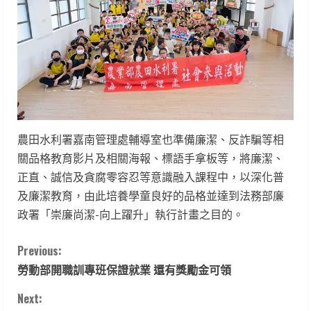
農田水利署嘉南管理處輔導室也準備廉潔、反詐騙等相
關品格教育影片及相關海報、標語手拿板等，將廉潔、
正直、誠信及貪腐零容忍等意識融入課程中，以深化普
及廉潔教育，由此培養學童良好的品格並達到法務部廉
政署「崇廉尚潔-向上躍升」執行計畫之目的。
C
Previous:
勞動部開職訓專班保證就業 還有獎勵金可領
o
Next: