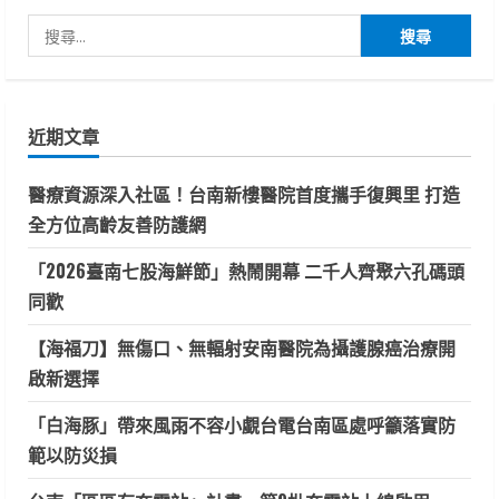
搜
尋
關
鍵
近期文章
字:
醫療資源深入社區！台南新樓醫院首度攜手復興里 打造
全方位高齡友善防護網
「2026臺南七股海鮮節」熱鬧開幕 二千人齊聚六孔碼頭
同歡
【海福刀】無傷口、無輻射安南醫院為攝護腺癌治療開
啟新選擇
「白海豚」帶來風雨不容小覷台電台南區處呼籲落實防
範以防災損