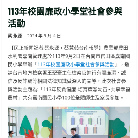
113年校園廉政小學堂社會參與
活動
蔡 永源
2024 年 9 月 4 日
【民正新聞記者:蔡永源，蔡慧茹台南報導】農業部農田
水利署嘉南管理處於113年9月2日在台南市官田區嘉南國
民小學舉辦「
113年校園廉政小學堂社會參與活動
」，邀
請台南地方檢察署王聖豪主任檢察官進行有關廉潔、誠
信及反詐騙等相關法律知識做深入的宣導，此次社會參
與活動主題為:「113年反貪倡廉-培育廉潔幼苗~共享幸福
農村」共有嘉南國民小學100位全體師生及家長參加。