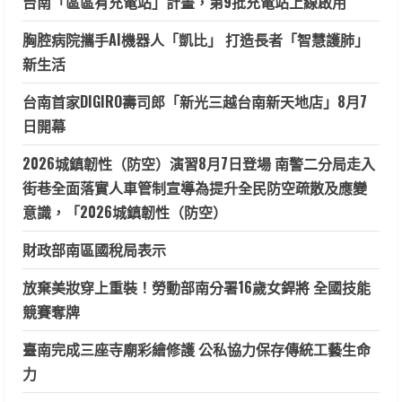
台南「區區有充電站」計畫，第9批充電站上線啟用
胸腔病院攜手AI機器人「凱比」 打造長者「智慧護肺」
新生活
台南首家DIGIRO壽司郎「新光三越台南新天地店」8月7
日開幕
2026城鎮韌性（防空）演習8月7日登場 南警二分局走入
街巷全面落實人車管制宣導為提升全民防空疏散及應變
意識，「2026城鎮韌性（防空）
財政部南區國稅局表示
放棄美妝穿上重裝！勞動部南分署16歲女銲將 全國技能
競賽奪牌
臺南完成三座寺廟彩繪修護 公私協力保存傳統工藝生命
力