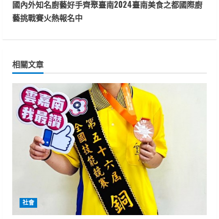
n
國內外知名廚藝好手齊聚臺南2024臺南美食之都國際廚
t
藝挑戰賽火熱報名中
i
n
相關文章
u
e
R
e
a
d
i
社會