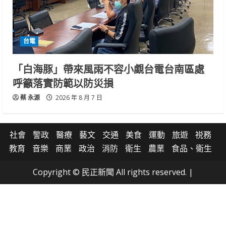
台電
「白海豚」帶來風雨不容小覷台電台南區處
呼籲落實防範以防災損
蔡 永源
2026 年 8 月 7 日
社會
警政
醫療
藝文
交通
美食
運動
旅遊
祱務
教育
音樂
商業
政治
消防
衛生
農業
食品、衛生
Copyright © 民正新聞 All rights reserved.
|