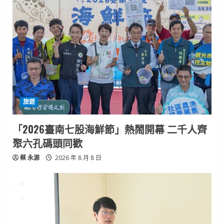
旅遊
「2026臺南七股海鮮節」熱鬧開幕 二千人齊
聚六孔碼頭同歡
蔡 永源
2026 年 8 月 8 日