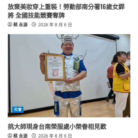
n
放棄美妝穿上重裝！勞動部南分署16歲女銲
將 全國技能競賽奪牌
g
蔡 永源
2026 年 8 月 6 日
社會
挑大師現身台南榮服處小榮眷相見歡
蔡 永源
2026 年 8 月 6 日