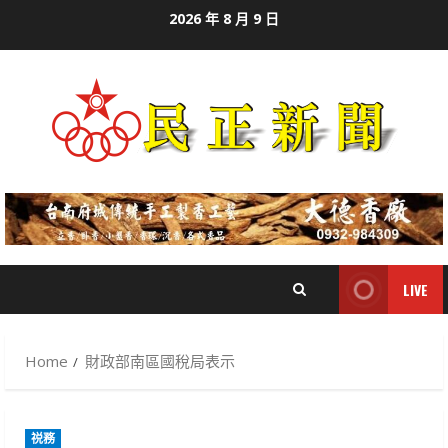
Skip
2026 年 8 月 9 日
to
content
LIVE
Home
財政部南區國稅局表示
祱務