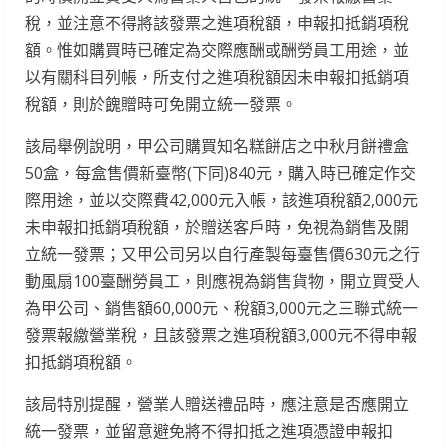
稅，並注意不得將該發票之進項稅額，申報扣抵銷項稅
額。惟如購買時已確定為交際應酬或酬勞員工用途，並
以有關科目列帳，所支付之進項稅額因未申報扣抵銷項
稅額，則於餽贈時可免開立統一發票。
該局舉例說明，甲公司購買知名糕餅店之中秋月餅禮盒
50盒，每盒售價新臺幣(下同)840元，購入時已確定作交
際用途，並以交際費42,000元入帳，該進項稅額2,000元
未申報扣抵銷項稅額，於贈送客戶時，免視為銷售及開
立統一發票；又甲公司另以自行產製每臺售價630元之行
動風扇100臺酬勞員工，則應視為銷售貨物，開立買受人
為甲公司、銷售額60,000元、稅額3,000元之三聯式統一
發票報繳營業稅，且該發票之進項稅額3,000元不得申報
扣抵銷項稅額。
該局特別提醒，營業人贈送禮品時，應注意是否應開立
統一發票，並留意避免將不得扣抵之進項憑證申報扣