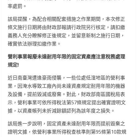
率處罰。
該局提醒，為配合相關配套措施之作業期間，本次修正
條文施行日期將由財政部報請行政院另行核定，請扣繳
義務人充分瞭解修正後規定，並留意新制之施行日期，
確實依法辦理扣繳作業。
營利事業報廢未達耐用年限的固定資產應注意稅務處理
規定
!
近日南臺灣遭逢豪雨侵襲，一些位處低漥地區的營利事
業，因淹水導致工廠內尚未達資產規定耐用年限的機器
及設備，提前毀滅或廢棄。對此，財政部南區國稅局表
示，營利事業可依所得稅法第57條規定提出確實證明文
據，以資產帳列未折減餘額認列為該年度之損失。
該局進一步說明，固定資產未達耐用年限而提前毀棄之
證明文據，依營利事業所得稅查核準則第95條第10款規