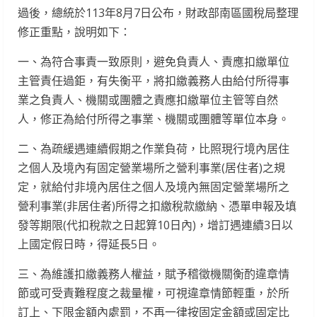
過後，總統於113年8月7日公布，財政部南區國稅局整理
修正重點，說明如下：
一、為符合事責一致原則，避免負責人、責應扣繳單位
主管責任過鉅，有失衡平，將扣繳義務人由給付所得事
業之負責人、機關或團體之責應扣繳單位主管等自然
人，修正為給付所得之事業、機關或團體等單位本身。
二、為疏緩遇連續假期之作業負荷，比照現行境內居住
之個人及境內有固定營業場所之營利事業(居住者)之規
定，就給付非境內居住之個人及境內無固定營業場所之
營利事業(非居住者)所得之扣繳稅款繳納、憑單申報及填
發等期限(代扣稅款之日起算10日內)，增訂遇連續3日以
上國定假日時，得延長5日。
三、為維護扣繳義務人權益，賦予稽徵機關衡酌違章情
節或可受責難程度之裁量權，可視違章情節輕重，於所
訂上、下限金額內處罰，不再一律按固定金額或固定比