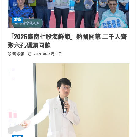
旅遊
「2026臺南七股海鮮節」熱鬧開幕 二千人齊
聚六孔碼頭同歡
蔡 永源
2026 年 8 月 8 日