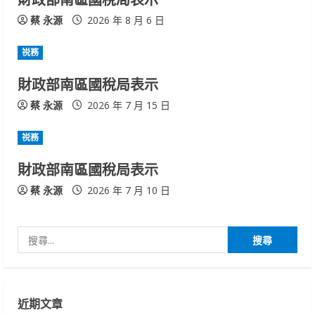
e
蔡 永源
2026 年 8 月 6 日
a
祱務
d
財政部南區國稅局表示
蔡 永源
2026 年 7 月 15 日
i
n
祱務
財政部南區國稅局表示
g
蔡 永源
2026 年 7 月 10 日
搜
尋
關
鍵
近期文章
字: