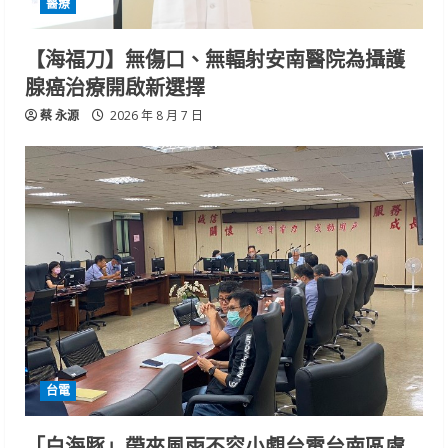
醫療
【海福刀】無傷口、無輻射安南醫院為攝護
腺癌治療開啟新選擇
蔡 永源
2026 年 8 月 7 日
台電
「白海豚」帶來風雨不容小覷台電台南區處