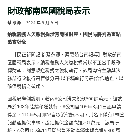
財政部南區國稅局表示
蔡 永源
2024 年 9 月 9 日
納稅義務人欠繳稅捐涉有隱匿財產，國稅局將列為重點
追查對象
【民正新聞記者:蔡永源，蔡慧茹台南報導】財政部南
區國稅局表示，納稅義務人欠繳稅捐常以不正當手段移
轉財產，刻意規避稅捐之強制執行，該局均會主動與法
務部行政執行署管轄分署(以下稱執行分署)合作追查，以
確保稅捐之徵起。
國稅局舉例說明，轄內A公司滯欠稅款300餘萬元，經該
局於108年陸續移送執行，A公司自109年3月1日起申請
停業，110年5月即擅自歇業他遷不明，其名下僅有1輛登
記動產擔保車輛，設定擔保金額高達201萬元。該局研
析，A公司107年11月間出售不動產銷售額高達5,800萬