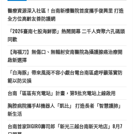
醫療資源深入社區！台南新樓醫院首度攜手復興里 打造
全方位高齡友善防護網
「2026臺南七股海鮮節」熱鬧開幕 二千人齊聚六孔碼頭
同歡
【海福刀】無傷口、無輻射安南醫院為攝護腺癌治療開
啟新選擇
「白海豚」帶來風雨不容小覷台電台南區處呼籲落實防
範以防災損
台南「區區有充電站」計畫，第9批充電站上線啟用
胸腔病院攜手AI機器人「凱比」 打造長者「智慧護肺」
新生活
台南首家DIGIRO壽司郎「新光三越台南新天地店」8月7