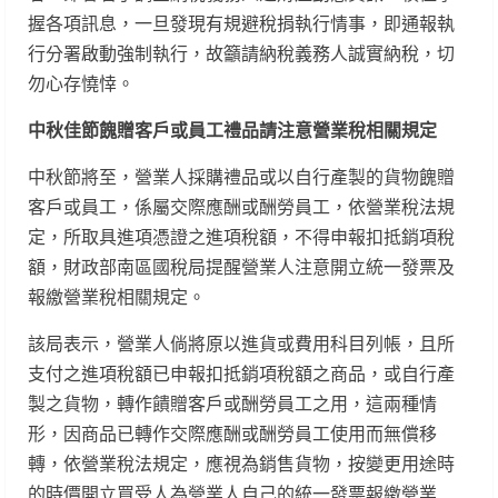
握各項訊息，一旦發現有規避稅捐執行情事，即通報執
行分署啟動強制執行，故籲請納稅義務人誠實納稅，切
勿心存憢悻。
中秋佳節餽贈客戶或員工禮品請注意營業稅相關規定
中秋節將至，營業人採購禮品或以自行產製的貨物餽贈
客戶或員工，係屬交際應酬或酬勞員工，依營業稅法規
定，所取具進項憑證之進項稅額，不得申報扣抵銷項稅
額，財政部南區國稅局提醒營業人注意開立統一發票及
報繳營業稅相關規定。
該局表示，營業人倘將原以進貨或費用科目列帳，且所
支付之進項稅額已申報扣抵銷項稅額之商品，或自行產
製之貨物，轉作饋贈客戶或酬勞員工之用，這兩種情
形，因商品已轉作交際應酬或酬勞員工使用而無償移
轉，依營業稅法規定，應視為銷售貨物，按變更用途時
的時價開立買受人為營業人自己的統一發票報繳營業