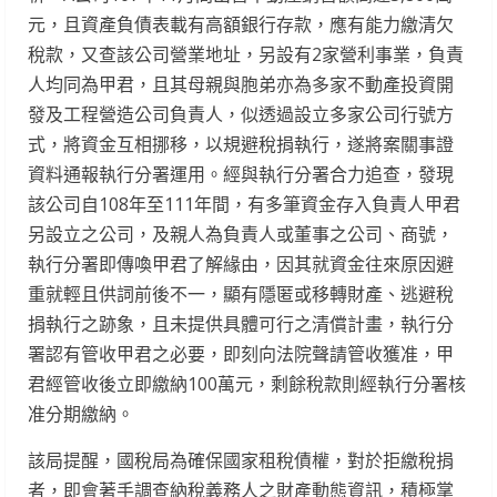
元，且資產負債表載有高額銀行存款，應有能力繳清欠
稅款，又查該公司營業地址，另設有2家營利事業，負責
人均同為甲君，且其母親與胞弟亦為多家不動產投資開
發及工程營造公司負責人，似透過設立多家公司行號方
式，將資金互相挪移，以規避稅捐執行，遂將案關事證
資料通報執行分署運用。經與執行分署合力追查，發現
該公司自108年至111年間，有多筆資金存入負責人甲君
另設立之公司，及親人為負責人或董事之公司、商號，
執行分署即傳喚甲君了解緣由，因其就資金往來原因避
重就輕且供詞前後不一，顯有隱匿或移轉財產、逃避稅
捐執行之跡象，且未提供具體可行之清償計畫，執行分
署認有管收甲君之必要，即刻向法院聲請管收獲准，甲
君經管收後立即繳納100萬元，剩餘稅款則經執行分署核
准分期繳納。
該局提醒，國稅局為確保國家租稅債權，對於拒繳稅捐
者，即會著手調查納稅義務人之財產動態資訊，積極掌