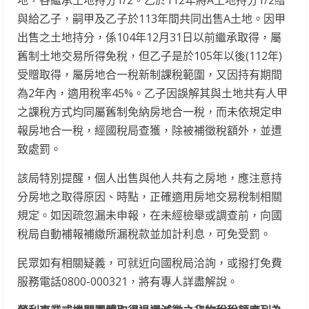
地，各繼承土地持分1/2。乙於112年將A土地持分1/2贈
與給乙子，嗣甲及乙子於113年間共同出售A土地。因甲
出售之土地持分，係104年12月31日以前繼承取得，屬
舊制土地交易所得免稅，但乙子是於105年以後(112年)
受贈取得，屬房地合一稅新制課稅範圍，又因持有期間
為2年內，適用稅率45%。乙子因誤解其與土地共有人甲
之課稅方式均同屬舊制免納房地合一稅，而未依規定申
報房地合一稅，經國稅局查獲，除被補徵稅額外，並遭
致處罰。
該局特別提醒，個人出售與他人共有之房地，應注意持
分房地之取得原因、時點，正確適用房地交易稅制相關
規定。如因疏忽漏未申報，在未經檢舉或調查前，向國
稅局自動補報補繳所漏稅款並加計利息，可免受罰。
民眾如有相關疑義，可就近向國稅局洽詢，或撥打免費
服務電話0800-000321，將有專人詳盡解說。