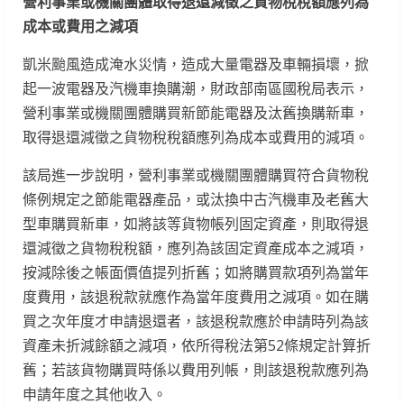
營利事業或機關團體取得退還減徵之貨物稅稅額應列為
成本或費用之減項
凱米颱風造成淹水災情，造成大量電器及車輛損壞，掀
起一波電器及汽機車換購潮，財政部南區國稅局表示，
營利事業或機關團體購買新節能電器及汰舊換購新車，
取得退還減徵之貨物稅稅額應列為成本或費用的減項。
該局進一步說明，營利事業或機關團體購買符合貨物稅
條例規定之節能電器產品，或汰換中古汽機車及老舊大
型車購買新車，如將該等貨物帳列固定資產，則取得退
還減徵之貨物稅稅額，應列為該固定資產成本之減項，
按減除後之帳面價值提列折舊；如將購買款項列為當年
度費用，該退稅款就應作為當年度費用之減項。如在購
買之次年度才申請退還者，該退稅款應於申請時列為該
資產未折減餘額之減項，依所得稅法第52條規定計算折
舊；若該貨物購買時係以費用列帳，則該退稅款應列為
申請年度之其他收入。