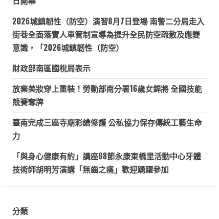
日開幕
2026城鎮韌性（防空）演習8月7日登場 南警二分局走入
街巷全面落實人車管制宣導為提升全民防空疏散及應變
意識，「2026城鎮韌性（防空）
財政部南區國稅局表示
放棄美妝穿上重裝！勞動部南分署16歲女銲將 全國技能
競賽奪牌
臺南完成三座寺廟彩繪修護 公私協力保存傳統工藝生命
力
「與身心健康有約」講座88節永康東橋里活動中心牙體
技術師胡明芳演講「無齒之痛」歡迎踴躍參加
分類