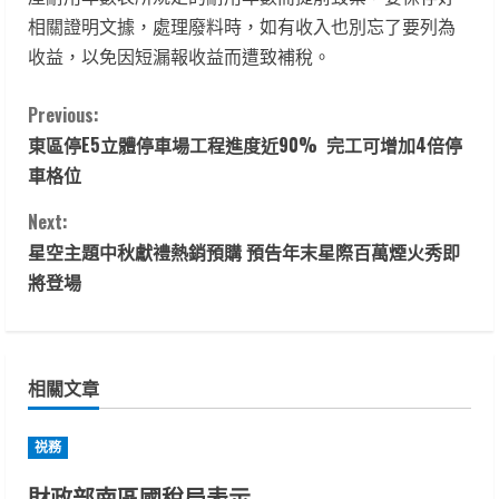
相關證明文據，處理廢料時，如有收入也別忘了要列為
收益，以免因短漏報收益而遭致補稅。
C
Previous:
東區停E5立體停車場工程進度近90% 完工可增加4倍停
o
車格位
n
Next:
t
星空主題中秋獻禮熱銷預購 預告年末星際百萬煙火秀即
將登場
i
n
相關文章
u
e
祱務
R
財政部南區國稅局表示