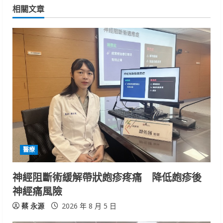
n
相關文章
u
e
R
e
a
d
i
醫療
n
神經阻斷術緩解帶狀皰疹疼痛 降低皰疹後
神經痛風險
g
蔡 永源
2026 年 8 月 5 日