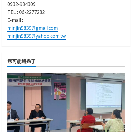
0932-984309
TEL : 06-2277282
E-mail :
minjin5839@gmail.com
minjin5839@yahoo.com.tw
您可能錯過了