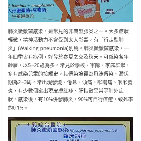
肺炎黴漿菌感染，是常見的非典型肺炎之一。大多症狀
輕微，精神活動力不會受到太大影響，有「行走型肺
炎」(Walking pneumonia)別稱。肺炎黴漿菌感染，一
年四季皆有病例，好發於春夏之交及秋天。可感染各年
齡層，以5~20歲為多。常見於學校、軍隊、家庭群聚，
多有感染兒童的接觸史。其傳染途徑為飛沫傳染、潛伏
期為2~3周。常出現發燒、倦怠、頭痛、喉嚨痛、咽喉發
炎，有少數個案出現皮膚紅疹、肝指數異常等肺外症
狀。感染後，有10%併發肺炎，90%可自行痊癒，致死率
約0.1%。