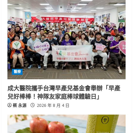
醫療
成大醫院攜手台灣早產兒基金會舉辦「早產
兒好棒棒！神隊友家庭棒球體驗日」
蔡 永源
2026 年 8 月 4 日