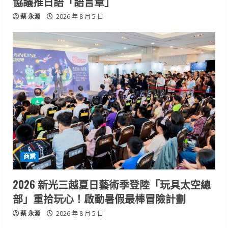
協議推日語「語言章」
蔡 永源
2026 年 8 月 5 日
商業
2026 新光三越夏日藝術季登陸「玩具太空總
部」重拾玩心！啟動暑假最棒冒險計劃
蔡 永源
2026 年 8 月 5 日