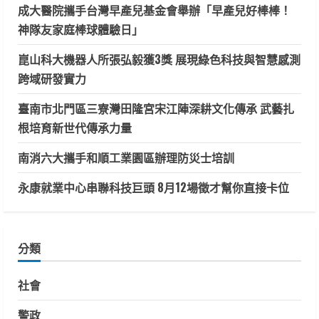
成大醫院攜手台灣早產兒基金會舉辦「早產兒好棒棒！
神隊友家庭棒球體驗日」
崑山科大機器人所張弘毅獲3獎 展現綠色科技與智慧感測
跨域研發實力
臺南市北門區三寮灣田隆宮宋江陣深耕文化傳承 武藝扎
根培育新世代傳承力量
南消六大攜手和順工業園區辦理防災士培訓
永康就業中心串聯科技巨頭 8月12場徵才幫你直接卡位
分類
社會
警政