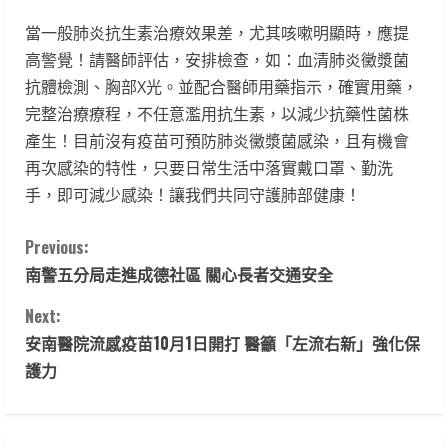
當一般肺炎抗生素治療效果差，尤其咳嗽明顯時，應提
高警覺！請醫師評估，安排檢查，如：血清肺炎黴漿菌
抗體檢測、胸部X光。並配合醫師用藥指示，確實用藥，
完整治療療程，不任意濫用抗生素，以減少抗藥性菌株
產生！目前沒有疫苗可預防肺炎黴漿菌感染，且有機會
再次感染的特性，只要日常生活中落實戴口罩、勤洗
手，即可減少感染！讓我們共同守護肺部健康！
C
Previous:
南警五分局走進成德社區 關心長者交通安全
o
Next:
n
安南醫院流感疫苗10月1日開打 醫籲「左流右新」強化保
t
護力
i