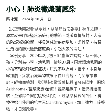
小心！肺炎黴漿菌感染
蔡 永源
2024 年 10 月 8 日
【民正新聞記者:蔡永源，蔡慧茹台南報導】秋冬之際，
原本就是呼吸道疾病盛行的季節。隨著疫情解封，大家
的防護漸漸鬆懈，呼吸道感染疾病增加，尤其是，抗藥
性漸增的肺炎黴漿菌感染，引起大家的關注！
案例分享：2024年2月初。34歲黃姓媽媽，有三個小
孩。分別為小學、幼兒園、懷胎37周。因就讀幼兒園的
小孩有輕微呼吸道症狀，原先不以為意。後來，本身咳
嗽加劇，症狀治療藥物效果不佳且高燒，而至急診求
診。經抽血檢測，發現肺炎黴漿菌抗體IgM為陽性，開始
Azithromax(巨環黴素)治療！雖然燒退了，但仍持續夜
咳，至郭綜合醫院感染科門診，經感染科醫師評估，轉
換孕婦可使用的抗生素Clarithromycin、加上強力止咳藥
物，才日漸改善。