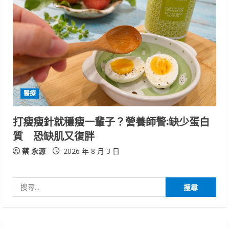
醫療
打瘦瘦針就穩瘦一輩子？營養師警:缺少蛋白
質 恐缺肌又復胖
蔡 永源
2026 年 8 月 3 日
搜
尋
關
鍵