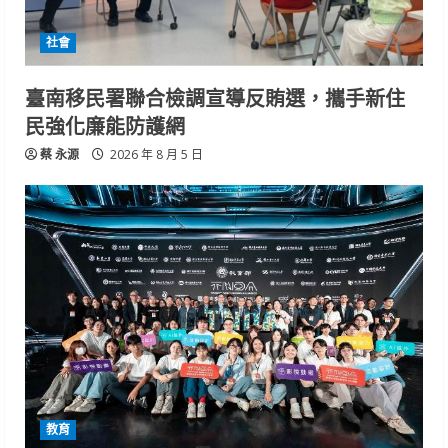
社會
臺南移民署聯合檢調宣導反賄選，攜手新住
民強化廉能防護網
蔡 永源
2026 年 8 月 5 日
教育