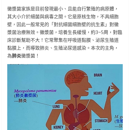
黴漿菌家族是目前發現最小、且能自行繁殖的病原體，
其大小介於細菌與病毒之間。它是原核生物，不具細胞
壁，因此一般常見的「對抗細菌細胞壁的抗生素」對黴
漿菌治療無效。黴漿菌，培養生長緩慢，約3~5周，對臨
床診斷幫助不大！它常聚集在呼吸道黏膜、泌尿生殖道
黏膜上，而導致肺炎、生殖泌尿道感染。本次的主角，
為
肺炎
黴漿菌！