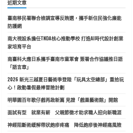
近期文章
字:
臺南移民署聯合檢調宣導反賄選，攜手新住民強化廉能
防護網
南大視設系擔任TNDA核心推動學校 打造AI時代設計創業
家培育平台
南臺科大應日系攜手臺南市童軍會 簽署合作協議推日語
「語言章」
2026 新光三越夏日藝術季登陸「玩具太空總部」重拾玩
心！啟動暑假最棒冒險計劃
明華園百年歌仔戲再啟新篇 見證「戲巢藝術館」開館
面試有型 就業有薪 父親節徵才助求職人迎向新職涯
神經阻斷術緩解帶狀皰疹疼痛 降低皰疹後神經痛風險