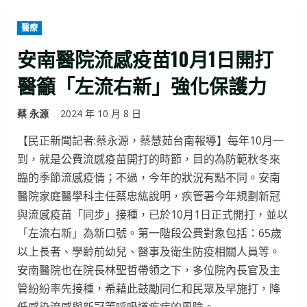
醫療
安南醫院流感疫苗10月1日開打
醫籲「左流右新」強化保護力
蔡 永源
2024 年 10 月 8 日
【民正新聞記者:蔡永源，蔡慧茹台南報導】每年10月一
到，就是公費流感疫苗開打的時節，目的為防範秋冬來
臨的季節流感疫情；不過，今年的狀況有點不同。安南
醫院家庭醫學科主任蔡忠紘說明，疾管署今年規劃新冠
與流感疫苗「同步」接種，已於10月1日正式開打，並以
「左流右新」為新口號。第一階段公費對象包括：65歲
以上長者、學齡前幼兒、醫事及衛生防疫相關人員等。
安南醫院也在院長林聖哲帶領之下，多位院內長官及主
管紛紛率先接種，希藉此鼓勵同仁和民眾及早施打，降