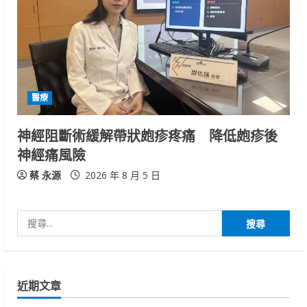
醫療
神經阻斷術緩解帶狀皰疹疼痛 降低皰疹後
神經痛風險
蔡 永源
2026 年 8 月 5 日
搜
尋
關
鍵
近期文章
字: