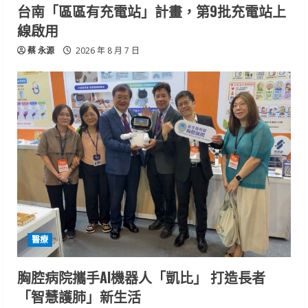
台南「區區有充電站」計畫，第9批充電站上
線啟用
蔡 永源
2026 年 8 月 7 日
醫療
胸腔病院攜手AI機器人「凱比」 打造長者
「智慧護肺」新生活