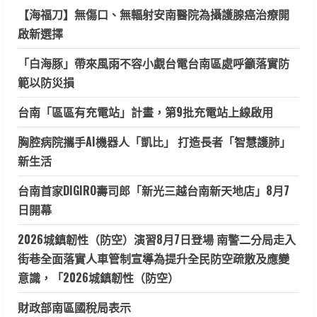
【海福刀】無傷口、無輻射安南醫院為攝護腺癌治療開
啟新選擇
「白海豚」帶來風雨不容小覷台電台南區處呼籲落實防
範以防災損
台南「區區有充電站」計畫，第9批充電站上線啟用
胸腔病院攜手AI機器人「凱比」 打造長者「智慧護肺」
新生活
台南首家DIGIRO壽司郎「新光三越台南新天地店」8月7
日開幕
2026城鎮韌性（防空）演習8月7日登場 南警二分局走入
街巷全面落實人車管制宣導為提升全民防空疏散及應變
意識，「2026城鎮韌性（防空）
財政部南區國稅局表示