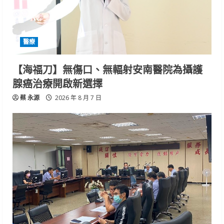
醫療
【海福刀】無傷口、無輻射安南醫院為攝護
腺癌治療開啟新選擇
蔡 永源
2026 年 8 月 7 日