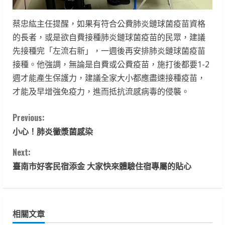
蔡忠紘主任提醒，如果有符合公費肺炎鏈球菌疫苗資格
的長者，或是欲自費接種肺炎鏈球菌疫苗的民眾，建議
先接種完「左流右新」，一週後再安排肺炎鏈球菌疫苗
接種。他強調，無論是自費或公費疫苗，施打後都要1-2
週才能產生保護力，建議全家大小都應盡速接種疫苗，
才能及早增強免疫力，進而抵抗流感病毒的侵襲。
C
Previous:
小心！肺炎黴漿菌感染
o
Next:
n
臺南市好客民宿添金 大家快來體驗住宿專屬的貼心
t
i
相關文章