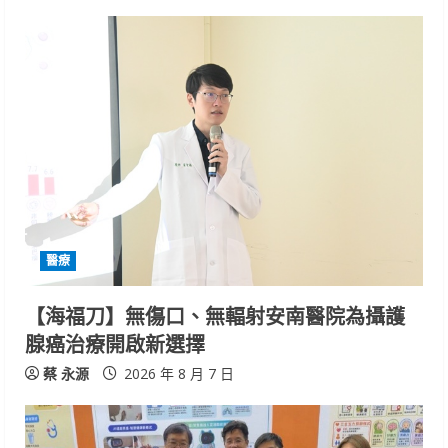
n
u
e
R
e
a
d
醫療
i
【海福刀】無傷口、無輻射安南醫院為攝護
n
腺癌治療開啟新選擇
g
蔡 永源
2026 年 8 月 7 日