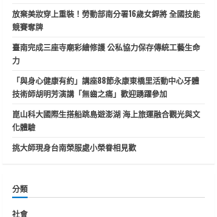
放棄美妝穿上重裝！勞動部南分署16歲女銲將 全國技能
競賽奪牌
臺南完成三座寺廟彩繪修護 公私協力保存傳統工藝生命
力
「與身心健康有約」講座88節永康東橋里活動中心牙體
技術師胡明芳演講「無齒之痛」歡迎踴躍參加
崑山科大國際生搭船跳島遊澎湖 海上旅運融合觀光與文
化體驗
挑大師現身台南榮服處小榮眷相見歡
分類
社會