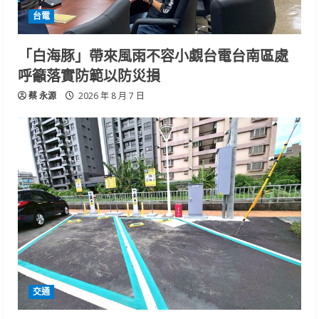
台電
「白海豚」帶來風雨不容小覷台電台南區處
呼籲落實防範以防災損
蔡 永源
2026 年 8 月 7 日
交通