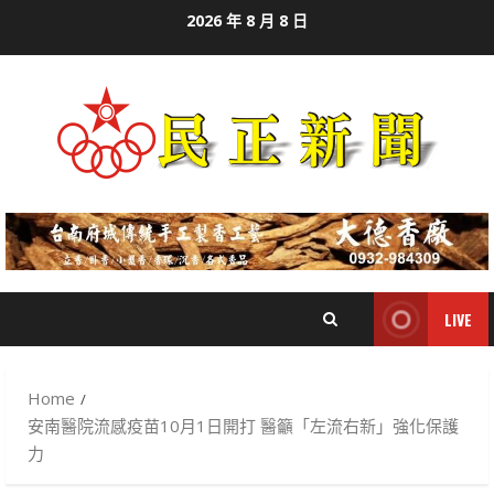
Skip
2026 年 8 月 8 日
to
content
LIVE
Home
安南醫院流感疫苗10月1日開打 醫籲「左流右新」強化保護
力