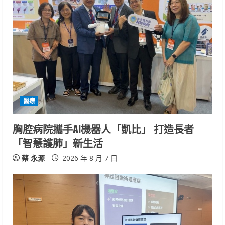
醫療
胸腔病院攜手AI機器人「凱比」 打造長者
「智慧護肺」新生活
蔡 永源
2026 年 8 月 7 日