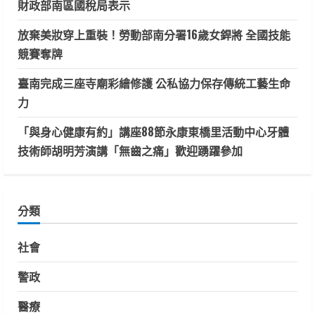
財政部南區國稅局表示
放棄美妝穿上重裝！勞動部南分署16歲女銲將 全國技能
競賽奪牌
臺南完成三座寺廟彩繪修護 公私協力保存傳統工藝生命
力
「與身心健康有約」講座88節永康東橋里活動中心牙體
技術師胡明芳演講「無齒之痛」歡迎踴躍參加
分類
社會
警政
醫療