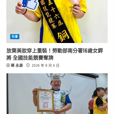
e
a
d
i
社會
n
放棄美妝穿上重裝！勞動部南分署16歲女銲
將 全國技能競賽奪牌
g
蔡 永源
2026 年 8 月 6 日