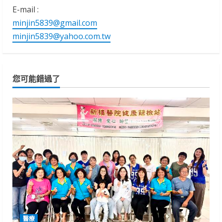
E-mail :
minjin5839@gmail.com
minjin5839@yahoo.com.tw
您可能錯過了
醫療