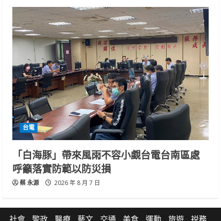
台電
「白海豚」帶來風雨不容小覷台電台南區處
呼籲落實防範以防災損
蔡 永源
2026 年 8 月 7 日
社會
警政
醫療
藝文
交通
美食
運動
旅遊
祱務