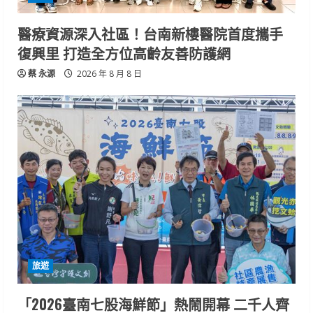
醫療資源深入社區！台南新樓醫院首度攜手
復興里 打造全方位高齡友善防護網
蔡 永源
2026 年 8 月 8 日
旅遊
「2026臺南七股海鮮節」熱鬧開幕 二千人齊