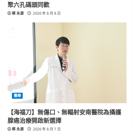
聚六孔碼頭同歡
蔡 永源
2026 年 8 月 8 日
醫療
【海福刀】無傷口、無輻射安南醫院為攝護
腺癌治療開啟新選擇
蔡 永源
2026 年 8 月 7 日