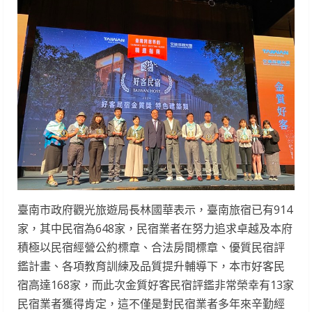
臺南市政府觀光旅遊局長林國華表示，臺南旅宿已有914
家，其中民宿為648家，民宿業者在努力追求卓越及本府
積極以民宿經營公約標章、合法房間標章、優質民宿評
鑑計畫、各項教育訓練及品質提升輔導下，本市好客民
宿高達168家，而此次金質好客民宿評鑑非常榮幸有13家
民宿業者獲得肯定，這不僅是對民宿業者多年來辛勤經