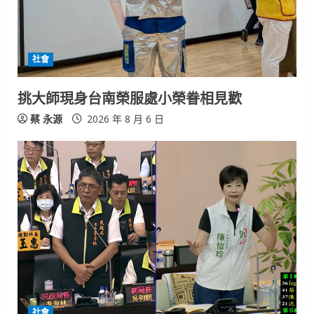
社會
挑大師現身台南榮服處小榮眷相見歡
蔡 永源
2026 年 8 月 6 日
社會