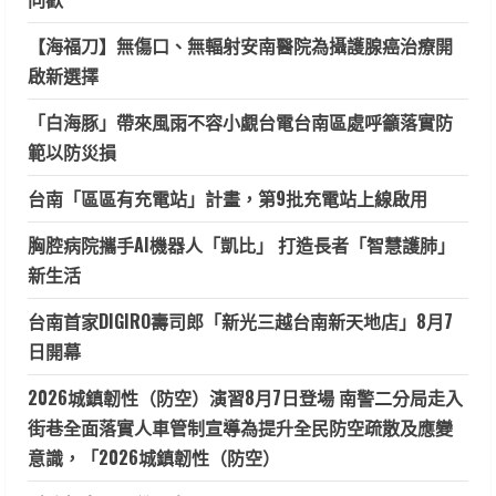
【海福刀】無傷口、無輻射安南醫院為攝護腺癌治療開
啟新選擇
「白海豚」帶來風雨不容小覷台電台南區處呼籲落實防
範以防災損
台南「區區有充電站」計畫，第9批充電站上線啟用
胸腔病院攜手AI機器人「凱比」 打造長者「智慧護肺」
新生活
台南首家DIGIRO壽司郎「新光三越台南新天地店」8月7
日開幕
2026城鎮韌性（防空）演習8月7日登場 南警二分局走入
街巷全面落實人車管制宣導為提升全民防空疏散及應變
意識，「2026城鎮韌性（防空）