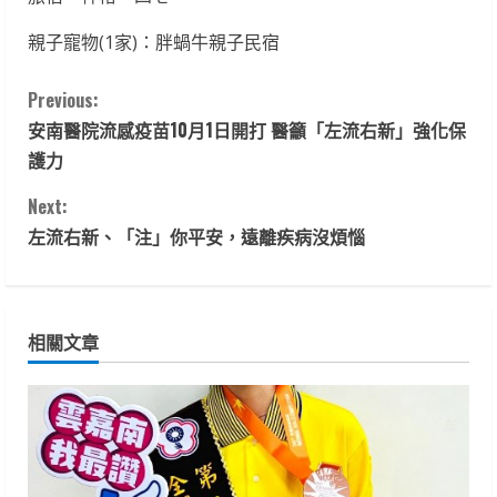
親子寵物(1家)：胖蝸牛親子民宿
C
Previous:
安南醫院流感疫苗10月1日開打 醫籲「左流右新」強化保
o
護力
n
Next:
t
左流右新、「注」你平安，遠離疾病沒煩惱
i
n
相關文章
u
e
R