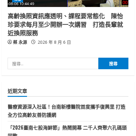
高齡換照資訊應透明、課程要常態化 陳怡
珍要求每月至少開辦一次講習 打造長輩就
近換照服務
蔡 永源
2026 年 8 月 6 日
搜
尋
關
鍵
近期文章
字:
醫療資源深入社區！台南新樓醫院首度攜手復興里 打造
全方位高齡友善防護網
「2026臺南七股海鮮節」熱鬧開幕 二千人齊聚六孔碼頭
同歡