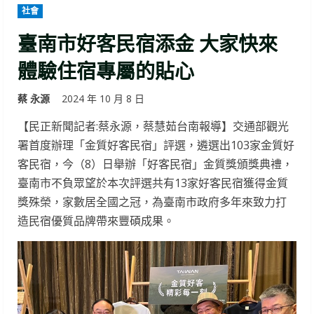
社會
臺南市好客民宿添金 大家快來
體驗住宿專屬的貼心
蔡 永源
2024 年 10 月 8 日
【民正新聞記者:蔡永源，蔡慧茹台南報導】交通部觀光
署首度辦理「金質好客民宿」評選，遴選出103家金質好
客民宿，今（8）日舉辦「好客民宿」金質獎頒獎典禮，
臺南市不負眾望於本次評選共有13家好客民宿獲得金質
獎殊榮，家數居全國之冠，為臺南市政府多年來致力打
造民宿優質品牌帶來豐碩成果。