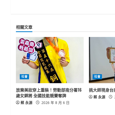
n
t
相關文章
i
n
u
e
R
社會
社會
e
放棄美妝穿上重裝！勞動部南分署16
挑大師現身台
a
歲女銲將 全國技能競賽奪牌
蔡 永源
蔡 永源
2026 年 8 月 6 日
d