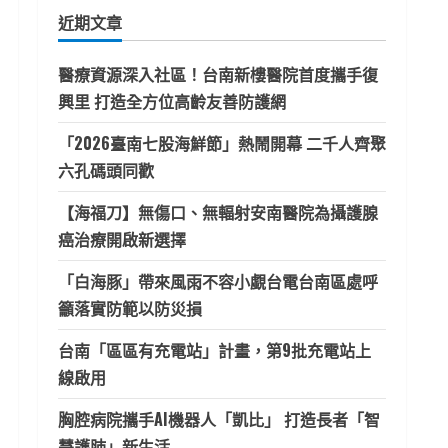
鍵
近期文章
字:
醫療資源深入社區！台南新樓醫院首度攜手復
興里 打造全方位高齡友善防護網
「2026臺南七股海鮮節」熱鬧開幕 二千人齊聚
六孔碼頭同歡
【海福刀】無傷口、無輻射安南醫院為攝護腺
癌治療開啟新選擇
「白海豚」帶來風雨不容小覷台電台南區處呼
籲落實防範以防災損
台南「區區有充電站」計畫，第9批充電站上
線啟用
胸腔病院攜手AI機器人「凱比」 打造長者「智
慧護肺」新生活