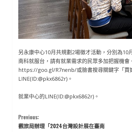
另永康中心10月共規劃2場徵才活動，分別為10月
南科就服台，請有就業需求的民眾多加把握機會
https://goo.gl/R7nenb/或臉書搜尋關鍵
LINE(ID:@pkx6862r)。
就業中心的LINE(ID:@pkx6862r)。
C
Previous:
觀旅局辦理「2024台灣設計展在臺南
o