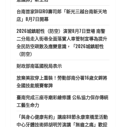
台南首家DIGIRO壽司郎「新光三越台南新天地
店」8月7日開幕
2026城鎮韌性（防空）演習8月7日登場 南警
二分局走入街巷全面落實人車管制宣導為提升
全民防空疏散及應變意識，「2026城鎮韌性
（防空）
財政部南區國稅局表示
放棄美妝穿上重裝！勞動部南分署16歲女銲將
全國技能競賽奪牌
臺南完成三座寺廟彩繪修護 公私協力保存傳統
工藝生命力
「與身心健康有約」講座88節永康東橋里活動
中心牙體技術師胡明芳演講「無齒之痛」歡迎