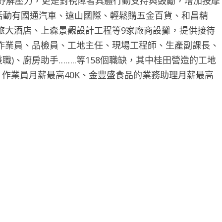
勞紓解壓力，更是對視障者具體行動支持與鼓勵，增加按摩
徵才活動有國通汽車、遠山國際、輕鬆購五金百貨、和昌精
旅大酒店、上森景觀設計工程等9家廠商設攤，提供接待
作業員、品檢員、工地主任、現場工程師、生產副課長、
職)、廚房助手……..等158個職缺，其中桂田營造的工地
、作業員月薪最高40K、金豐盛食品的業務助理月薪最高