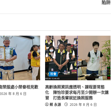
陷阱
社會
南榮服處小榮眷相見歡
高齡換照資訊應透明、課程要常態
化 陳怡珍要求每月至少開辦一次講
2026 年 8 月 6 日
習 打造長輩就近換照服務
蔡 永源
2026 年 8 月 6 日