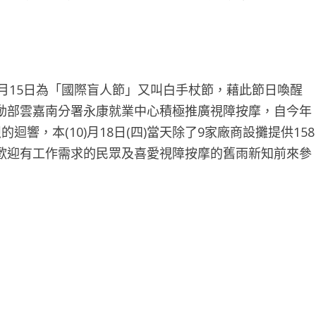
月15日為「國際盲人節」又叫白手杖節，藉此節日喚醒
動部雲嘉南分署永康就業中心積極推廣視障按摩，自今年
響，本(10)月18日(四)當天除了9家廠商設攤提供158
歡迎有工作需求的民眾及喜愛視障按摩的舊雨新知前來參