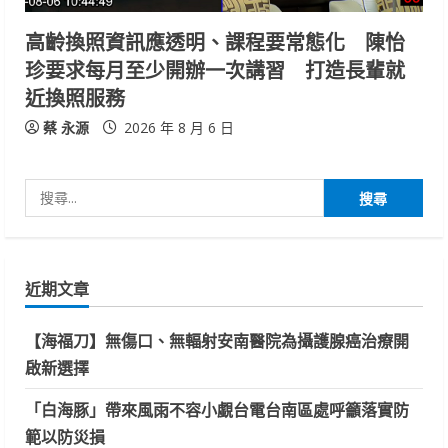
高齡換照資訊應透明、課程要常態化 陳怡
珍要求每月至少開辦一次講習 打造長輩就
近換照服務
蔡 永源
2026 年 8 月 6 日
搜
尋
關
鍵
近期文章
字:
【海福刀】無傷口、無輻射安南醫院為攝護腺癌治療開
啟新選擇
「白海豚」帶來風雨不容小覷台電台南區處呼籲落實防
範以防災損