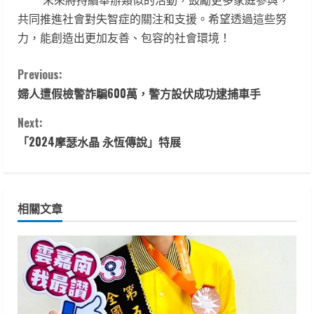
共同推進社會對失智症的關注和支援。希望透過這些努
力，能創造出更加友善、包容的社會環境！
C
Previous:
婦人遭假檢警詐騙600萬，警方設伏成功逮捕車手
o
Next:
n
「2024摩瑟水晶 永恆傳說」特展
t
i
相關文章
n
u
e