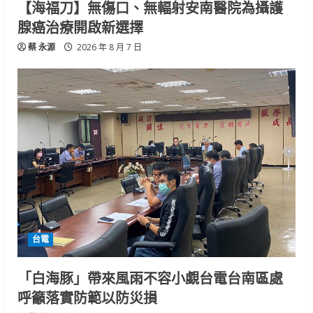
【海福刀】無傷口、無輻射安南醫院為攝護
腺癌治療開啟新選擇
蔡 永源
2026 年 8 月 7 日
台電
「白海豚」帶來風雨不容小覷台電台南區處
呼籲落實防範以防災損