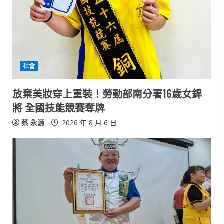
R
e
a
d
社會
i
放棄美妝穿上重裝！勞動部南分署16歲女銲
n
將 全國技能競賽奪牌
g
蔡 永源
2026 年 8 月 6 日