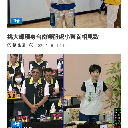
社會
挑大師現身台南榮服處小榮眷相見歡
蔡 永源
2026 年 8 月 6 日
社會