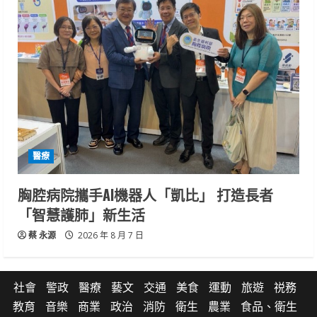
醫療
胸腔病院攜手AI機器人「凱比」 打造長者
「智慧護肺」新生活
蔡 永源
2026 年 8 月 7 日
社會
警政
醫療
藝文
交通
美食
運動
旅遊
祱務
教育
音樂
商業
政治
消防
衛生
農業
食品、衛生