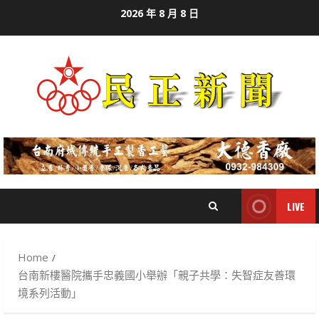
Skip
2026 年 8 月 8 日
to
content
LIVE
Home
台南新樓醫院攜手忠義國小舉辦「親子共學：失智症友善環
境系列活動」