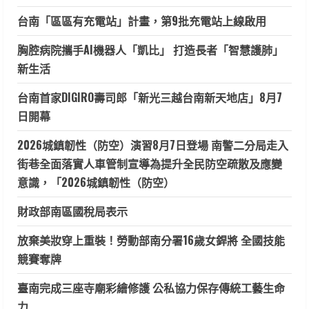
台南「區區有充電站」計畫，第9批充電站上線啟用
胸腔病院攜手AI機器人「凱比」 打造長者「智慧護肺」
新生活
台南首家DIGIRO壽司郎「新光三越台南新天地店」8月7
日開幕
2026城鎮韌性（防空）演習8月7日登場 南警二分局走入
街巷全面落實人車管制宣導為提升全民防空疏散及應變
意識，「2026城鎮韌性（防空）
財政部南區國稅局表示
放棄美妝穿上重裝！勞動部南分署16歲女銲將 全國技能
競賽奪牌
臺南完成三座寺廟彩繪修護 公私協力保存傳統工藝生命
力