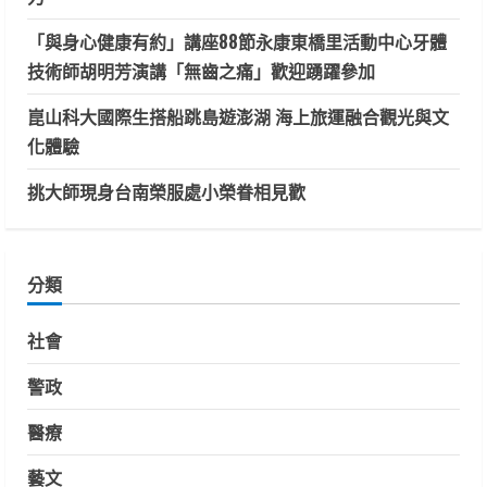
「與身心健康有約」講座88節永康東橋里活動中心牙體
技術師胡明芳演講「無齒之痛」歡迎踴躍參加
崑山科大國際生搭船跳島遊澎湖 海上旅運融合觀光與文
化體驗
挑大師現身台南榮服處小榮眷相見歡
分類
社會
警政
醫療
藝文