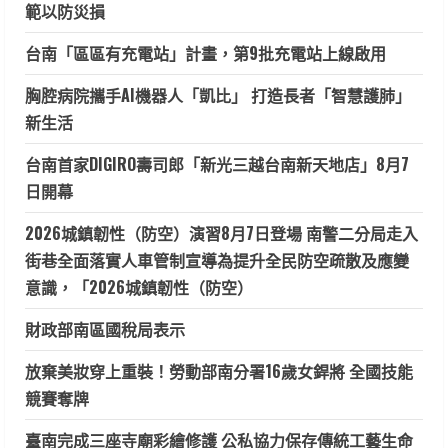
範以防災損
台南「區區有充電站」計畫，第9批充電站上線啟用
胸腔病院攜手AI機器人「凱比」 打造長者「智慧護肺」
新生活
台南首家DIGIRO壽司郎「新光三越台南新天地店」8月7
日開幕
2026城鎮韌性（防空）演習8月7日登場 南警二分局走入
街巷全面落實人車管制宣導為提升全民防空疏散及應變
意識，「2026城鎮韌性（防空）
財政部南區國稅局表示
放棄美妝穿上重裝！勞動部南分署16歲女銲將 全國技能
競賽奪牌
臺南完成三座寺廟彩繪修護 公私協力保存傳統工藝生命