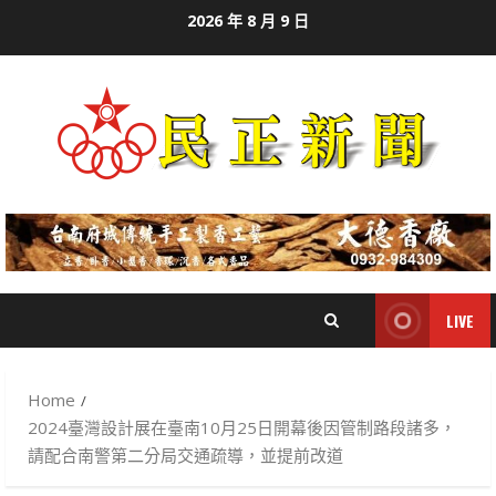
Skip
2026 年 8 月 9 日
to
content
LIVE
Home
2024臺灣設計展在臺南10月25日開幕後因管制路段諸多，
請配合南警第二分局交通疏導，並提前改道