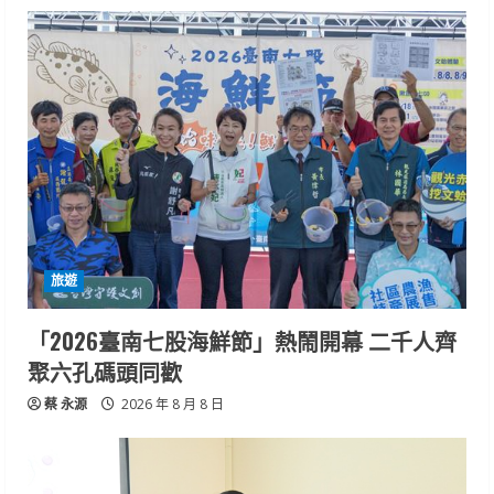
旅遊
「2026臺南七股海鮮節」熱鬧開幕 二千人齊
聚六孔碼頭同歡
蔡 永源
2026 年 8 月 8 日