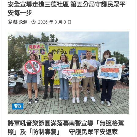
安全宣導走進三德社區 第五分局守護民眾平
安每一步
蔡 永源
2026 年 8 月 3 日
警政
將軍吼音樂節圓滿落幕南警宣導「無適格駕
照」及「防制毒駕」 守護民眾平安返家