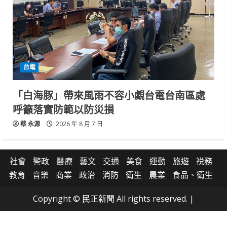
台電
「白海豚」帶來風雨不容小覷台電台南區處
呼籲落實防範以防災損
蔡 永源
2026 年 8 月 7 日
社會
警政
醫療
藝文
交通
美食
運動
旅遊
祱務
教育
音樂
商業
政治
消防
衛生
農業
食品、衛生
Copyright © 民正新聞 All rights reserved.
|