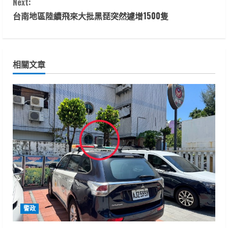
Next:
t
台南地區陸續飛來大批黑琵突然遽增1500隻
i
n
相關文章
u
e
R
e
a
d
i
警政