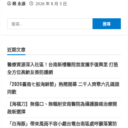
蔡 永源
2026 年 8 月 3 日
搜
尋
關
鍵
近期文章
字:
醫療資源深入社區！台南新樓醫院首度攜手復興里 打造
全方位高齡友善防護網
「2026臺南七股海鮮節」熱鬧開幕 二千人齊聚六孔碼頭
同歡
【海福刀】無傷口、無輻射安南醫院為攝護腺癌治療開
啟新選擇
「白海豚」帶來風雨不容小覷台電台南區處呼籲落實防