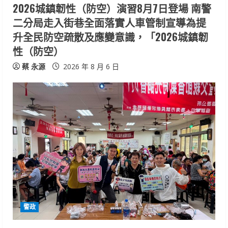
n
2026城鎮韌性（防空）演習8月7日登場 南警
二分局走入街巷全面落實人車管制宣導為提
g
升全民防空疏散及應變意識，「2026城鎮韌
性（防空）
蔡 永源
2026 年 8 月 6 日
警政