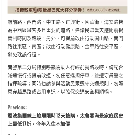
府前路、西門路、中正路、正興街、國華街、海安路皆
為中西區遊客多且重要的道路，建議民眾當天避開前揭
管制時間及路段，另外，可提前改由行駛開山路、南門
路往東區、南區；改由行駛健康路、金華路往安平區，
避免耽誤行程。
南警第二分局特別呼籲駕駛人行經前揭路段時，請配合
減速慢行或提前改道，勿任意違規停車，並遵守員警之
指揮疏導；同時也請參與活動民眾遵守交通規則，勿隨
意穿越馬路或占用車道，以確保交通安全與順暢。
C
Previous:
煙波集團線上旅展限時12天搶購，太魯閣海景家庭房史
o
上最低17折，今年入住不加價
n