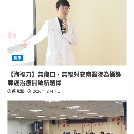
醫療
【海福刀】無傷口、無輻射安南醫院為攝護
腺癌治療開啟新選擇
蔡 永源
2026 年 8 月 7 日