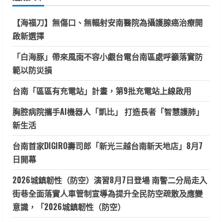
字:
【海福刀】無傷口、無輻射安南醫院為攝護腺癌治療開
啟新選擇
「白海豚」帶來風雨不容小覷台電台南區處呼籲落實防
範以防災損
台南「區區有充電站」計畫，第9批充電站上線啟用
胸腔病院攜手AI機器人「凱比」 打造長者「智慧護肺」
新生活
台南首家DIGIRO壽司郎「新光三越台南新天地店」8月7
日開幕
2026城鎮韌性（防空）演習8月7日登場 南警二分局走入
街巷全面落實人車管制宣導為提升全民防空疏散及應變
意識，「2026城鎮韌性（防空）