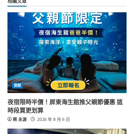
相關文章
n
u
e
R
e
a
d
旅遊
i
夜宿限時半價！屏東海生館推父親節優惠 這
n
時段買更划算
g
蔡 永源
2026 年 8 月 6 日