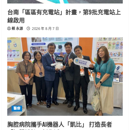
台南「區區有充電站」計畫，第9批充電站上
線啟用
蔡 永源
2026 年 8 月 7 日
醫療
胸腔病院攜手AI機器人「凱比」 打造長者