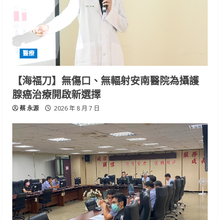
醫療
【海福刀】無傷口、無輻射安南醫院為攝護
腺癌治療開啟新選擇
蔡 永源
2026 年 8 月 7 日