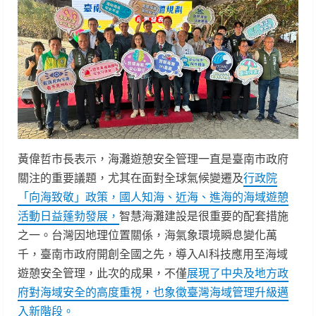
黃偉哲市長表示，海灘遊憩安全管理一直是臺南市政府
關注的重要議題，尤其在面對全球氣候變遷及
行政院
「向海致敬」政策，國人知海、近海、進海的海域遊憩
活動日益蓬勃發展，
智慧海灘建設是很重要的配套措施
之一。台灣因地理位置關係，海氣象環境瞬息變化萬
千，臺南市政府開創全國之先，導入AI科技應用至海域
遊憩安全管理，此次的成果，不僅
展現了中央及地方政
府對海域安全的高度重視，也象徵臺灣海域管理升級邁
入新階段。