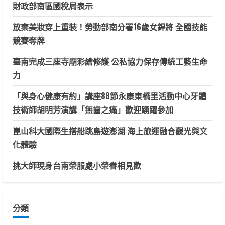
財政部南區國稅局表示
放棄美妝穿上重裝！勞動部南分署16歲女銲將 全國技能
競賽奪牌
臺南完成三座寺廟彩繪修護 公私協力保存傳統工藝生命
力
「與身心健康有約」講座88節永康東橋里活動中心牙體
技術師胡明芳演講「無齒之痛」歡迎踴躍參加
崑山科大國際生搭船跳島遊澎湖 海上旅運融合觀光與文
化體驗
挑大師現身台南榮服處小榮眷相見歡
分類