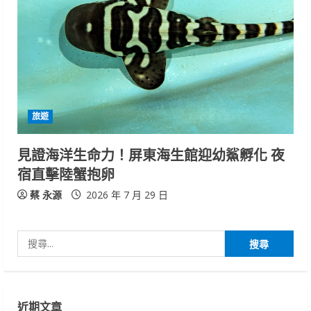
旅遊
見證海洋生命力！屏東海生館迎幼鯊孵化 夜
宿直擊陸蟹抱卵
蔡 永源
2026 年 7 月 29 日
搜
尋
關
鍵
近期文章