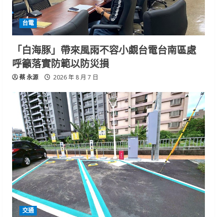
台電
「白海豚」帶來風雨不容小覷台電台南區處
呼籲落實防範以防災損
蔡 永源
2026 年 8 月 7 日
交通