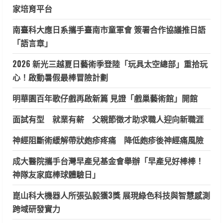
家培育平台
南臺科大應日系攜手臺南市童軍會 簽署合作協議推日語
「語言章」
2026 新光三越夏日藝術季登陸「玩具太空總部」重拾玩
心！啟動暑假最棒冒險計劃
明華園百年歌仔戲再啟新篇 見證「戲巢藝術館」開館
面試有型 就業有薪 父親節徵才助求職人迎向新職涯
神經阻斷術緩解帶狀皰疹疼痛 降低皰疹後神經痛風險
成大醫院攜手台灣早產兒基金會舉辦「早產兒好棒棒！
神隊友家庭棒球體驗日」
崑山科大機器人所張弘毅獲3獎 展現綠色科技與智慧感測
跨域研發實力