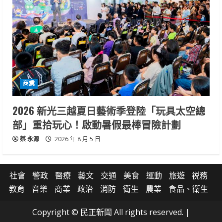
商業
2026 新光三越夏日藝術季登陸「玩具太空總
部」重拾玩心！啟動暑假最棒冒險計劃
蔡 永源
2026 年 8 月 5 日
社會
警政
醫療
藝文
交通
美食
運動
旅遊
祱務
教育
音樂
商業
政治
消防
衛生
農業
食品、衛生
Copyright © 民正新聞 All rights reserved.
|