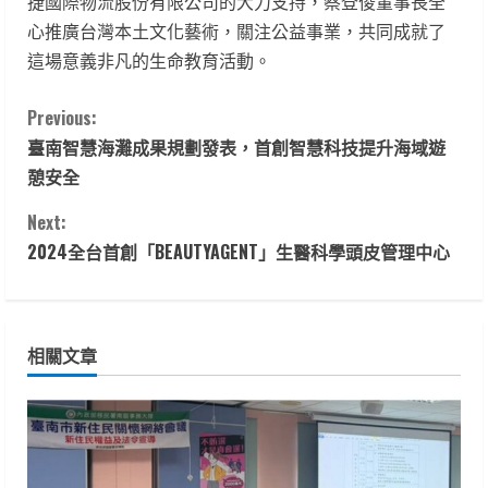
捷國際物流股份有限公司的大力支持，蔡登俊董事長全
心推廣台灣本土文化藝術，關注公益事業，共同成就了
這場意義非凡的生命教育活動。
C
Previous:
臺南智慧海灘成果規劃發表，首創智慧科技提升海域遊
o
憩安全
n
Next:
t
2024全台首創「BEAUTYAGENT」生醫科學頭皮管理中心
i
n
相關文章
u
e