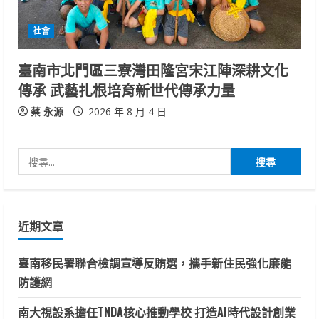
社會
臺南市北門區三寮灣田隆宮宋江陣深耕文化
傳承 武藝扎根培育新世代傳承力量
蔡 永源
2026 年 8 月 4 日
搜
尋
關
鍵
近期文章
字:
臺南移民署聯合檢調宣導反賄選，攜手新住民強化廉能
防護網
南大視設系擔任TNDA核心推動學校 打造AI時代設計創業