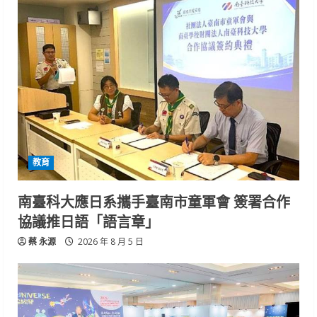
教育
南臺科大應日系攜手臺南市童軍會 簽署合作
協議推日語「語言章」
蔡 永源
2026 年 8 月 5 日