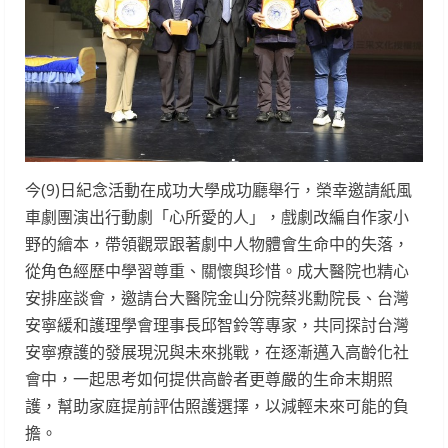
今(9)日紀念活動在成功大學成功廳舉行，榮幸邀請紙風
車劇團演出行動劇「心所愛的人」，戲劇改編自作家小
野的繪本，帶領觀眾跟著劇中人物體會生命中的失落，
從角色經歷中學習尊重、關懷與珍惜。成大醫院也精心
安排座談會，邀請台大醫院金山分院蔡兆勳院長、台灣
安寧緩和護理學會理事長邱智鈴等專家，共同探討台灣
安寧療護的發展現況與未來挑戰，在逐漸邁入高齡化社
會中，一起思考如何提供高齡者更尊嚴的生命末期照
護，幫助家庭提前評估照護選擇，以減輕未來可能的負
擔。