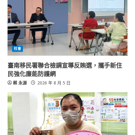
R
e
a
d
i
社會
n
臺南移民署聯合檢調宣導反賄選，攜手新住
民強化廉能防護網
g
蔡 永源
2026 年 8 月 5 日