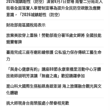
2026城鎮韌性（防空）演習8月7日登場 南警二分局走入
街巷全面落實人車管制宣導為提升全民防空疏散及應變
意識，「2026城鎮韌性（防空）
財政部南區國稅局表示
放棄美妝穿上重裝！勞動部南分署16歲女銲將 全國技能
競賽奪牌
臺南完成三座寺廟彩繪修護 公私協力保存傳統工藝生命
力
「與身心健康有約」講座88節永康東橋里活動中心牙體
技術師胡明芳演講「無齒之痛」歡迎踴躍參加
崑山科大國際生搭船跳島遊澎湖 海上旅運融合觀光與文
化體驗
挑大師現身台南榮服處小榮眷相見歡