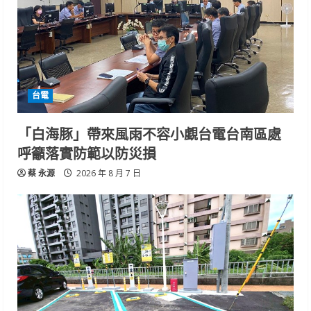
台電
「白海豚」帶來風雨不容小覷台電台南區處
呼籲落實防範以防災損
蔡 永源
2026 年 8 月 7 日