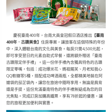
慶祝臺南400年，台南大員皇冠假日酒店推出
【臺南
400年．古蹟美食】
住房專案，讓旅客在這個特殊的年份
中，深入體驗台南的文化與美食。每房只需4,500元起，
即可享受翌日的元素自助式早餐，還將額外贈送「臺南
古蹟限定伴手禮」。這一份伴手禮內含獨具特色的古蹟
限定零嘴，包括：成功爆米花、媽祖賜芙、月老知我心
QQ軟糖等5種，搭配成功啤酒兩瓶，全都精美地裝在阿
嬤袋的茄芷袋內，讓您在旅途中隨時享用。無論是肩背
還是手提，這份充滿臺南特色的伴手禮無疑成為您的目
光焦點。完成訂房加購高鐵票，享有78折起的優惠，讓
您的旅程更加便利與實惠。