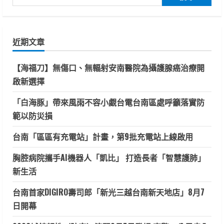
尋
關
鍵
近期文章
字:
【海福刀】無傷口、無輻射安南醫院為攝護腺癌治療開
啟新選擇
「白海豚」帶來風雨不容小覷台電台南區處呼籲落實防
範以防災損
台南「區區有充電站」計畫，第9批充電站上線啟用
胸腔病院攜手AI機器人「凱比」 打造長者「智慧護肺」
新生活
台南首家DIGIRO壽司郎「新光三越台南新天地店」8月7
日開幕