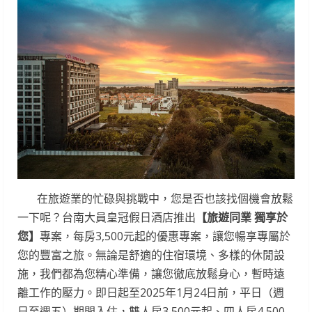
在旅遊業的忙碌與挑戰中，您是否也該找個機會放鬆
一下呢？台南大員皇冠假日酒店推出
【旅遊同業 獨享於
您】
專案，每房3,500元起的優惠專案，讓您暢享專屬於
您的豐富之旅。無論是舒適的住宿環境、多樣的休閒設
施，我們都為您精心準備，讓您徹底放鬆身心，暫時遠
離工作的壓力。即日起至2025年1月24日前，平日（週
日至週五）期間入住，雙人房3,500元起、四人房4,500