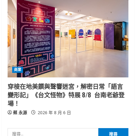
商業
穿梭在地美饌與聲響迷宮，解密日常「語言
變形記」《台文怪物》特展 8/8 台南老爺登
場！
蔡 永源
2026 年 8 月 6 日
搜