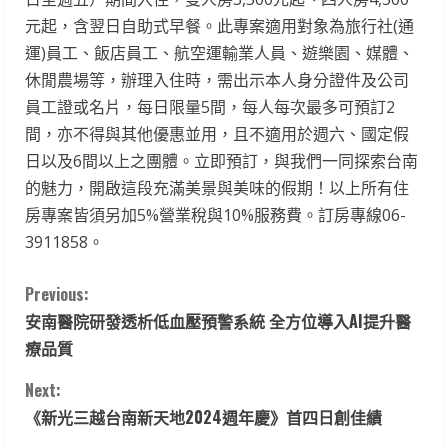
元起，含翌日自助式早餐。此專案適用對象為旅行社(通
運)員工、飯店員工、航空運輸業人員、遊樂園、媒體、
休閒農場等，辦理入住時，需出示本人身分證件及公司
員工證或名片，每日限量5間，每人每次最多可預訂2
間，亦不得與其他優惠並用，且不適用於週六、國定假
日以及6間以上之團體。立即預訂，與我們一同探索台南
的魅力，開啟這段充滿美景與美味的假期！以上所有住
房專案皆須另加5%營業稅與10%服務費。訂房專線06-
3911858。
C
Previous:
安南醫院研發透析低血壓預警系統 全方位導入AI提升醫
o
療品質
n
Next:
t
《新光三越台南新天地2024週年慶》首四日創佳績