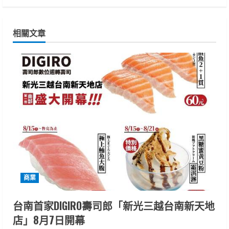
i
n
相關文章
u
e
R
e
a
d
i
商業
n
台南首家DIGIRO壽司郎「新光三越台南新天地
店」8月7日開幕
g