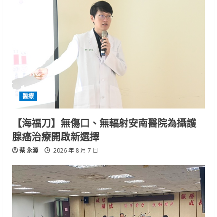
醫療
【海福刀】無傷口、無輻射安南醫院為攝護
腺癌治療開啟新選擇
蔡 永源
2026 年 8 月 7 日