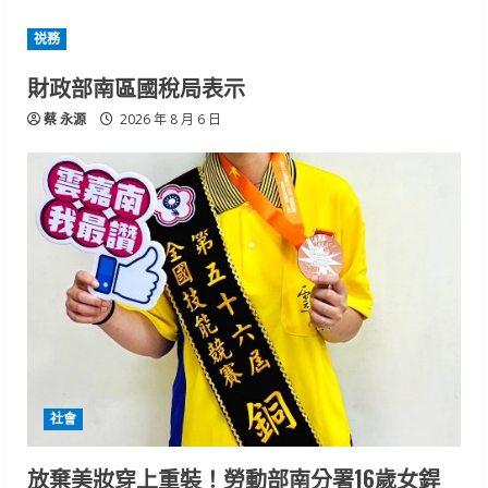
祱務
財政部南區國稅局表示
蔡 永源
2026 年 8 月 6 日
社會
放棄美妝穿上重裝！勞動部南分署16歲女銲