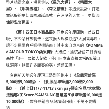
整片精靈之森，場景佐以
《星光大道》
、
《精靈木
屋》
、
《耶誕雪橇》
、
《森之精靈》
等造景設計，打造
童話般的夢幻雪國耶誕森林，在涼冷的天氣下，更增添
佳節溫馨氛圍。
《第十四回日本商品展》
同步週年慶開跑，首四日
吸引不少哈日族朝聖，這次擴大規模打造3大展售專區，
讓不少民眾直呼逛得很過癮！其中來自東京的
《
POMME
d’AMOUR TOKYO
蘋果糖》
大爆紅，據統計首四日賣破
高達「3千」顆驚人紀錄，使用日本青森蘋果搭配6種口
味選擇，擄獲許多顧客的嘴，頻頻回購。
台南新天地週年慶現正熱烈開跑中！
《全館累計滿
5,000
送
5,000
點》
、
《化妝品單筆滿
2,000
送
2,000
點》
、
《首七日
11/7-11/13 skm pay
限定名品
/
大家電
/
法雅客
/[i]Store/SAMSUNG
智慧館
/DJI
單筆滿
10,000
送
10,000
點》
，眾多熱銷夯品與超值回饋，千萬不要錯
過！