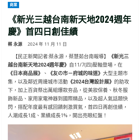
商業
《新光三越台南新天地2024週年
慶》首四日創佳績
蔡 永源
2024 年 11 月 11 日
【民正新聞記者:蔡永源，蔡慧茹台南報導】
《新光三
越台南新天地2024週年慶》
自11/7(四)壓軸登場，在
《日本商品展》
、
《友の市－府城的味道》
大型主題市
集，以及鄰近周邊城市活動
《2024台灣設計展》
的助攻
下，加上百貨祭出萬組爆款夯品，從美妝保養、秋冬服
飾新品、家用家電神器到國際精品，以及超人氣話題快
閃，搭配年度最有感回饋刺激買氣，首四日再創佳績，
人潮成長1成、業績成長1%，開出亮眼紅盤！