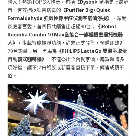
購入！熱銷TOP 3大推薦，包括
《
Dyson
》
號稱史上最靜
音，有效捕捉細菌病毒的
《
Purifier Big+Quiet
Formaldehyde
強效極靜甲醛偵測空氣清淨機》
，深受
家庭客喜愛，首四日共銷售出超過80台；
《
iRobot
Roomba Combo 10 Max
全能合一旗艦機皇掃托機器
人》
，搭載智能掃淨功能，尚未正式發售，預購即破近
70台銷量；另一黑馬為
《
PHILIPS LatteGo
雙溫萃取全
自動義式咖啡機》
，不僅祭出全台獨家價，購買還贈多
項好禮，讓不少白領族或新屋客直接下單，銷售成績不
俗。