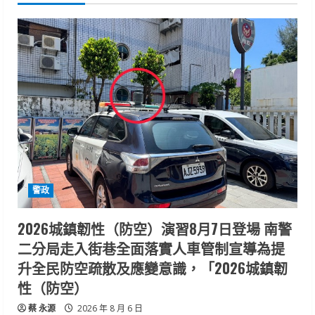
警政
2026城鎮韌性（防空）演習8月7日登場 南警
二分局走入街巷全面落實人車管制宣導為提
升全民防空疏散及應變意識，「2026城鎮韌
性（防空）
蔡 永源
2026 年 8 月 6 日