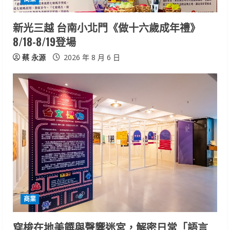
i
新光三越 台南小北門《做十六歲成年禮》
n
8/18-8/19登場
g
蔡 永源
2026 年 8 月 6 日
商業
穿梭在地美饌與聲響迷宮，解密日常「語言