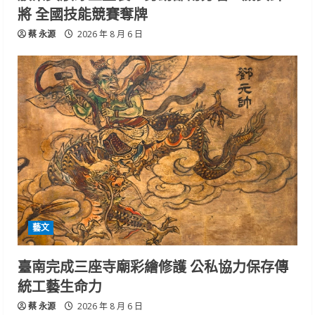
將 全國技能競賽奪牌
蔡 永源
2026 年 8 月 6 日
藝文
臺南完成三座寺廟彩繪修護 公私協力保存傳
統工藝生命力
蔡 永源
2026 年 8 月 6 日