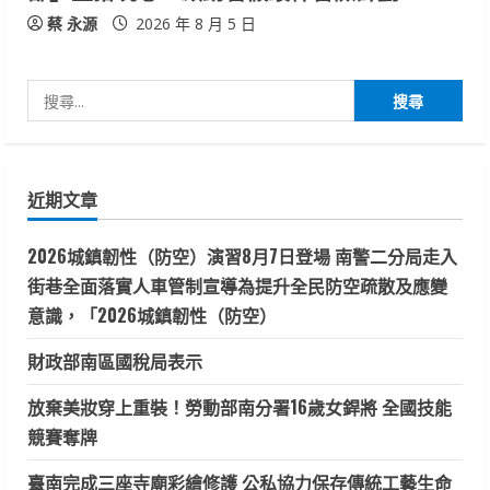
蔡 永源
2026 年 8 月 5 日
搜
尋
關
鍵
近期文章
字:
2026城鎮韌性（防空）演習8月7日登場 南警二分局走入
街巷全面落實人車管制宣導為提升全民防空疏散及應變
意識，「2026城鎮韌性（防空）
財政部南區國稅局表示
放棄美妝穿上重裝！勞動部南分署16歲女銲將 全國技能
競賽奪牌
臺南完成三座寺廟彩繪修護 公私協力保存傳統工藝生命