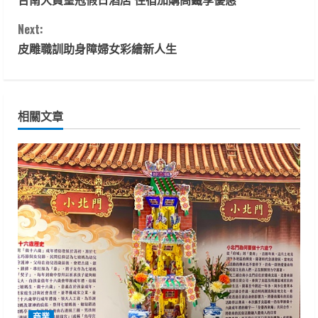
o
Next:
n
皮雕職訓助身障婦女彩繪新人生
t
i
相關文章
n
u
e
R
e
a
d
商業