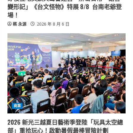
變形記」《台文怪物》特展 8/8 台南老爺登
場！
蔡 永源
2026 年 8 月 6 日
商業
2026 新光三越夏日藝術季登陸「玩具太空總
部」重拾玩心！啟動暑假最棒冒險計劃