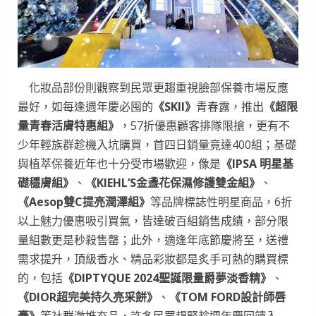
化妝品部份則觀察到民眾更趨重視臉部保養市場反應
最好，如每逢週年慶必囤的
《
SKII
》
青春露，推出
《超限
量青春活膚特惠組》
，57折優惠顧客排隊限搶，更有不
少年輕族群趁機入坑購買，首四日銷量竟達400組；基礎
與植萃保養近年也十分受市場歡迎，像是
《
IPSA
明星基
礎穩膚組》
、
《
KIEHL’S
金盞花保濕修護雙金組》
、
《
Aesop
雙
C
提亮潤澤組》
等品牌標誌性明星商品，6折
以上魅力優惠吸引買氣，皆達破百組銷售成績，部分限
量組數更是秒殺售罄；此外，適逢年底節慶將至，送禮
需求提升，頂級香水、精品彩妝都是炙手可熱的購買標
的，包括
《
DIPTYQUE 2024
聖誕限量爵夢淡香精》
、
《
DIOR
超完美持久亮采餅》
、
《
TOM FORD
設計師唇
膏》
等社群激推夯品，許多民眾趕緊趁週年慶回饋入