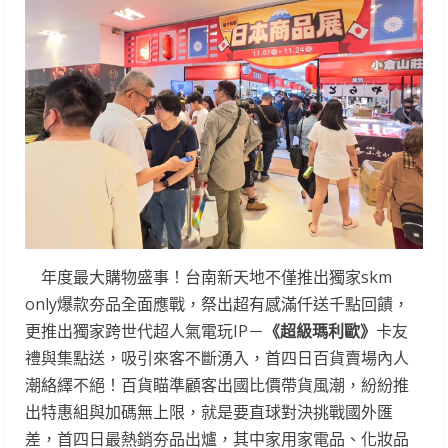
年度最大購物盛事！台南新天地不僅推出獨家skm
only爆款夯品全面應戰，祭出超有感滿仟送千點回饋，
更推出獨家跨世代超人氣電玩IP－
《超級瑪利歐》
卡友
禮與集點送，吸引來客不斷湧入，首四日百貨賣場內人
潮絡繹不絕！百貨瞄準顧客出國比價帶貨風潮，紛紛推
出特惠組與加碼無上限，就是要直球對決挑戰國外匯
差，首四日最熱銷夯品出爐，其中家用家電品、化妝品