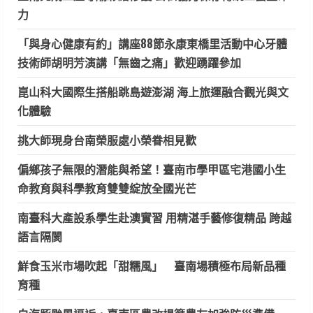
力
「與身心健康有約」講座88節永康東橋里活動中心牙體
技術師胡明芳演講「無齒之痛」歡迎踴躍參加
崑山科大國際生搭船跳島遊澎湖 海上旅運融合觀光與文
化體驗
挑大師現身台南榮服處小榮眷相見歡
偏鄉孩子無限的潛能與希望！臺南市學甲區宅港國小生
命教育與科學教育雙雙綻放全國光芒
南臺科大產設系學生赴澳實習 用精湛手藝修復精品 跨越
語言隔閡
鮮食玉米市場吹起「甜糯風」 臺南場積極布局新品種
育種