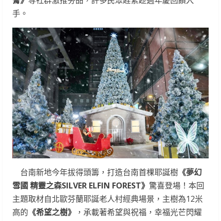
手。
台南新地今年拔得頭籌，打造台南首棵耶誕樹
《夢幻
雪國
精靈之森
SILVER ELFIN FOREST
》
驚喜登場！本回
主題取材自北歐芬蘭耶誕老人村經典場景，主樹為12米
高的
《希望之樹》
，承載著希望與祝福，幸福光芒閃耀