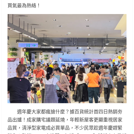
買氣最為熱絡！
週年慶大家都瘋搶什麼？據百貨統計首四日熱銷夯
品出爐！成家購宅議題延燒，年輕新屋客更顯重視居家
品質，清淨型家電成必買單品，不少民眾趁週年慶趕緊