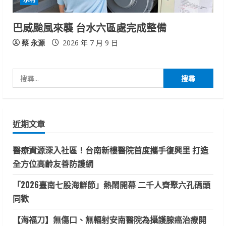
巴威颱風來襲 台水六區處完成整備
蔡 永源
2026 年 7 月 9 日
搜
尋
關
鍵
近期文章
字:
醫療資源深入社區！台南新樓醫院首度攜手復興里 打造
全方位高齡友善防護網
「2026臺南七股海鮮節」熱鬧開幕 二千人齊聚六孔碼頭
同歡
【海福刀】無傷口、無輻射安南醫院為攝護腺癌治療開