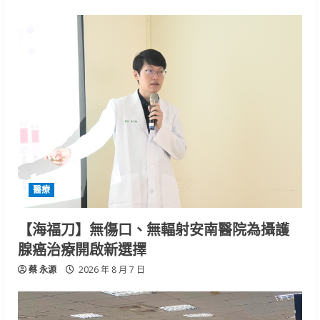
醫療
【海福刀】無傷口、無輻射安南醫院為攝護
腺癌治療開啟新選擇
蔡 永源
2026 年 8 月 7 日