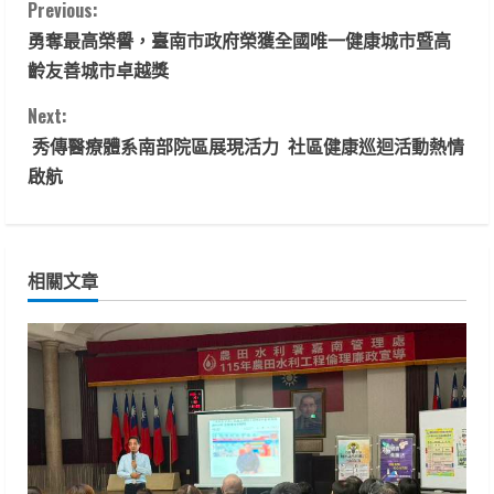
C
Previous:
勇奪最高榮譽，臺南市政府榮獲全國唯一健康城市暨高
o
齡友善城市卓越獎
n
Next:
t
秀傳醫療體系南部院區展現活力 社區健康巡迴活動熱情
啟航
i
n
相關文章
u
e
R
e
a