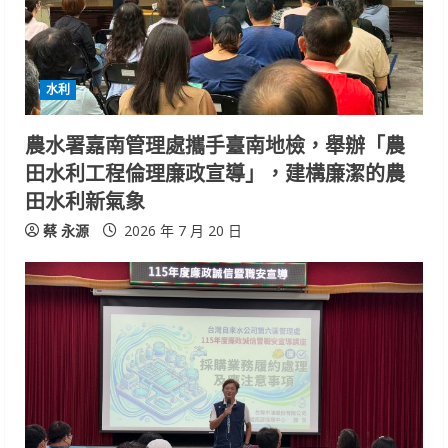
d
i
水利
n
農水署嘉南管理處攜手臺南地檢，舉辦「農
g
田水利工程倫理廉政宣導」，建構廉潔的農
田水利新氣象
蔡 永源
2026 年 7 月 20 日