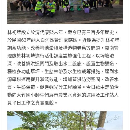
林初埤設立於清代康熙末年，距今已有三百多年歷史，
於民國63年納入白河區管理處轄區。近期為提升林初埤
調蓄功能、改善埤池淤積及構造物老舊等問題，嘉南管
理處於林初埤進行活化調度設施強化工程，以埤塘浚
深、改善排洪道閘門及取出水工設施、設置生物通道、
種植多功能草坪、生態林帶及水生植栽等措施，達到水
源串聯運用提升灌溉效能、增加蓄洪防澇空間、改善水
質、生態保育、促進觀光等工程願景。今日藉由走讀活
動向大竹國小師生們展示農業水資源的運用及工作站人
員平日工作之真實風貌。