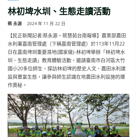
林初埤水圳、生態走讀活動
蔡 永源
2024 年 11 月 22 日
【民正新聞記者:蔡永源，蔡慧茹台南報導】農業部農田
水利署嘉南管理處（下稱嘉南管理處）於113年11月22
日在嘉南埤圳重要濕地(國家級)-林初埤舉辦「林初埤水
圳、生態走讀」教育體驗活動，邀請臺南市白河區大竹
國小20多位師生，探訪林初埤的歷史人文、農田水利建
設與豐富生態，讓參與師生認識在地農田水利設施的運
作奧秘。