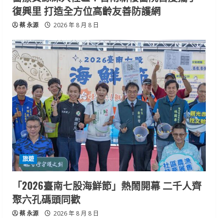
復興里 打造全方位高齡友善防護網
蔡 永源
2026 年 8 月 8 日
旅遊
「2026臺南七股海鮮節」熱鬧開幕 二千人齊
聚六孔碼頭同歡
蔡 永源
2026 年 8 月 8 日