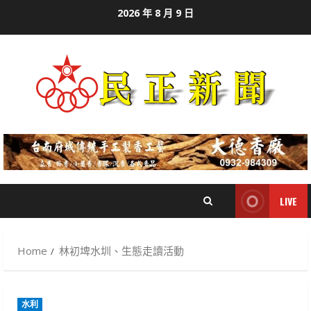
Skip
2026 年 8 月 9 日
to
content
LIVE
Home
林初埤水圳、生態走讀活動
水利