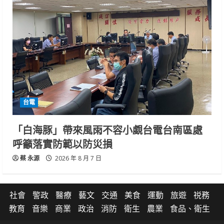
台電
「白海豚」帶來風雨不容小覷台電台南區處
呼籲落實防範以防災損
蔡 永源
2026 年 8 月 7 日
社會
警政
醫療
藝文
交通
美食
運動
旅遊
祱務
教育
音樂
商業
政治
消防
衛生
農業
食品、衛生