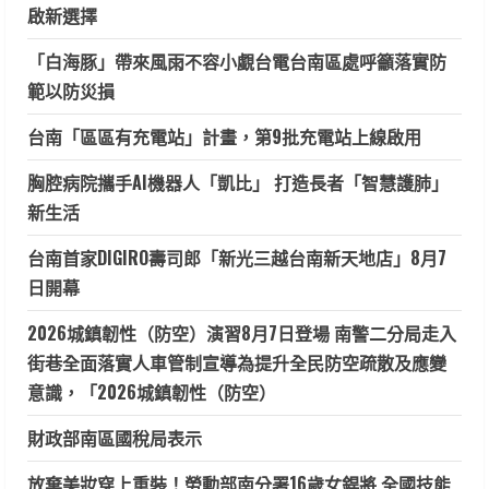
啟新選擇
「白海豚」帶來風雨不容小覷台電台南區處呼籲落實防
範以防災損
台南「區區有充電站」計畫，第9批充電站上線啟用
胸腔病院攜手AI機器人「凱比」 打造長者「智慧護肺」
新生活
台南首家DIGIRO壽司郎「新光三越台南新天地店」8月7
日開幕
2026城鎮韌性（防空）演習8月7日登場 南警二分局走入
街巷全面落實人車管制宣導為提升全民防空疏散及應變
意識，「2026城鎮韌性（防空）
財政部南區國稅局表示
放棄美妝穿上重裝！勞動部南分署16歲女銲將 全國技能