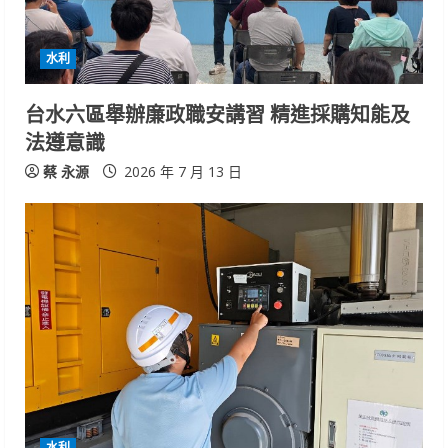
水利
台水六區舉辦廉政職安講習 精進採購知能及
法遵意識
蔡 永源
2026 年 7 月 13 日
水利