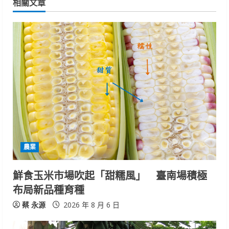
相關文章
u
e
R
e
a
d
i
農業
n
鮮食玉米市場吹起「甜糯風」 臺南場積極
g
布局新品種育種
蔡 永源
2026 年 8 月 6 日