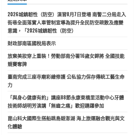
字:
2026城鎮韌性（防空）演習8月7日登場 南警二分局走入
街巷全面落實人車管制宣導為提升全民防空疏散及應變
意識，「2026城鎮韌性（防空）
財政部南區國稅局表示
放棄美妝穿上重裝！勞動部南分署16歲女銲將 全國技能
競賽奪牌
臺南完成三座寺廟彩繪修護 公私協力保存傳統工藝生命
力
「與身心健康有約」講座88節永康東橋里活動中心牙體
技術師胡明芳演講「無齒之痛」歡迎踴躍參加
崑山科大國際生搭船跳島遊澎湖 海上旅運融合觀光與文
化體驗