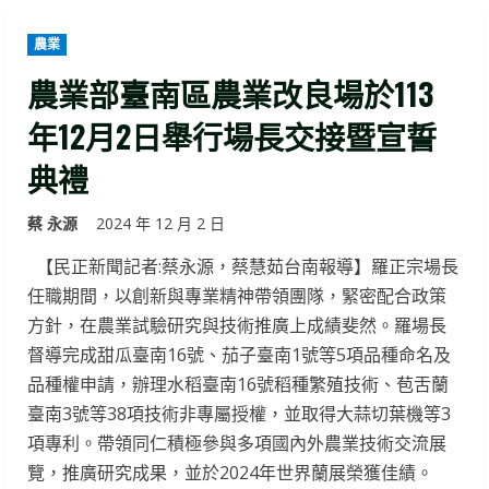
農業
農業部臺南區農業改良場於113
年12月2日舉行場長交接暨宣誓
典禮
蔡 永源
2024 年 12 月 2 日
【民正新聞記者:蔡永源，蔡慧茹台南報導】羅正宗場長
任職期間，以創新與專業精神帶領團隊，緊密配合政策
方針，在農業試驗研究與技術推廣上成績斐然。羅場長
督導完成甜瓜臺南16號、茄子臺南1號等5項品種命名及
品種權申請，辦理水稻臺南16號稻種繁殖技術、苞舌蘭
臺南3號等38項技術非專屬授權，並取得大蒜切葉機等3
項專利。帶領同仁積極參與多項國內外農業技術交流展
覽，推廣研究成果，並於2024年世界蘭展榮獲佳績。