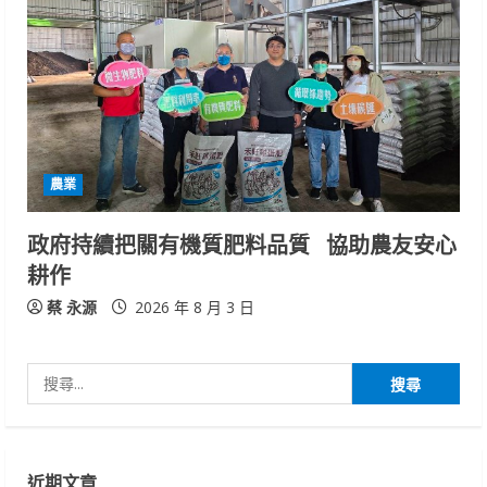
農業
政府持續把關有機質肥料品質 協助農友安心
耕作
蔡 永源
2026 年 8 月 3 日
搜
尋
關
鍵
近期文章