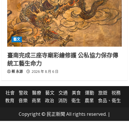
藝文
臺南完成三座寺廟彩繪修護 公私協力保存傳
統工藝生命力
蔡 永源
2026 年 8 月 6 日
社會
警政
醫療
藝文
交通
美食
運動
旅遊
祱務
教育
音樂
商業
政治
消防
衛生
農業
食品、衛生
Copyright © 民正新聞 All rights reserved.
|