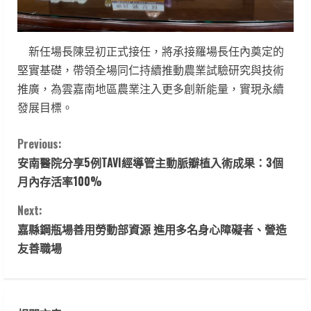
新任場長陳昱初正式接任，將承接羅場長任內奠定的
堅實基礎，帶領全場同仁持續推動農業試驗研究與技術
推廣，為雲嘉南地區農業注入更多創新能量，實現永續
發展目標。
C
Previous:
安南醫院分享5例TAVI經導管主動脈瓣植入術成果：3個
o
月內存活率100%
n
Next:
t
嘉縣鋼瓶場善用勞動部資源 進用多名身心障礙者、營造
友善職場
i
n