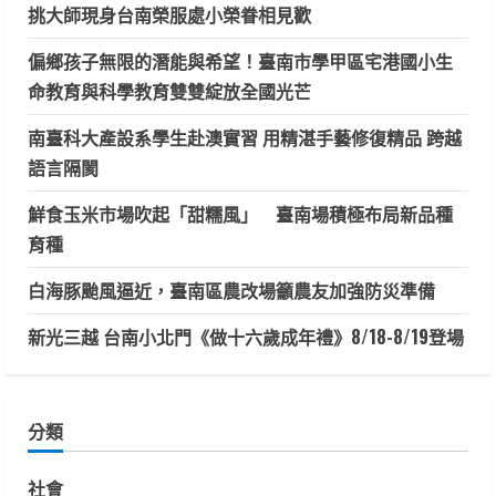
挑大師現身台南榮服處小榮眷相見歡
偏鄉孩子無限的潛能與希望！臺南市學甲區宅港國小生
命教育與科學教育雙雙綻放全國光芒
南臺科大產設系學生赴澳實習 用精湛手藝修復精品 跨越
語言隔閡
鮮食玉米市場吹起「甜糯風」 臺南場積極布局新品種
育種
白海豚颱風逼近，臺南區農改場籲農友加強防災準備
新光三越 台南小北門《做十六歲成年禮》8/18-8/19登場
分類
社會