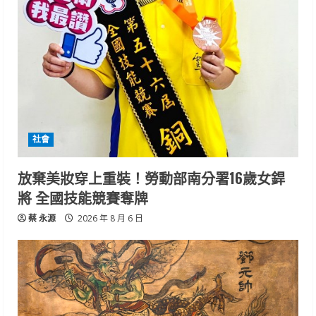
社會
放棄美妝穿上重裝！勞動部南分署16歲女銲
將 全國技能競賽奪牌
蔡 永源
2026 年 8 月 6 日