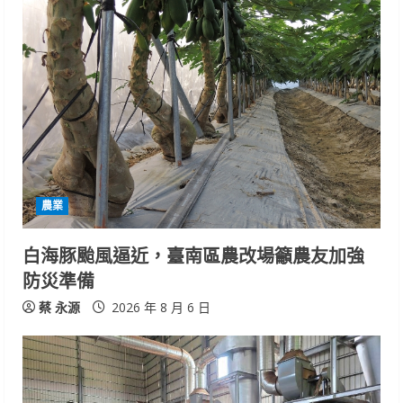
農業
白海豚颱風逼近，臺南區農改場籲農友加強
防災準備
蔡 永源
2026 年 8 月 6 日