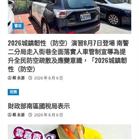
警政
2026城鎮韌性（防空）演習8月7日登場 南警
二分局走入街巷全面落實人車管制宣導為提
升全民防空疏散及應變意識，「2026城鎮韌
性（防空）
蔡 永源
2026 年 8 月 6 日
祱務
財政部南區國稅局表示
蔡 永源
2026 年 8 月 6 日