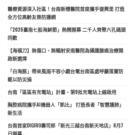
醫療資源深入社區！台南新樓醫院首度攜手復興里 打造
全方位高齡友善防護網
「2026臺南七股海鮮節」熱鬧開幕 二千人齊聚六孔碼頭
同歡
【海福刀】無傷口、無輻射安南醫院為攝護腺癌治療開
啟新選擇
「白海豚」帶來風雨不容小覷台電台南區處呼籲落實防
範以防災損
台南「區區有充電站」計畫，第9批充電站上線啟用
胸腔病院攜手AI機器人「凱比」 打造長者「智慧護肺」
新生活
台南首家DIGIRO壽司郎「新光三越台南新天地店」8月7
日開幕