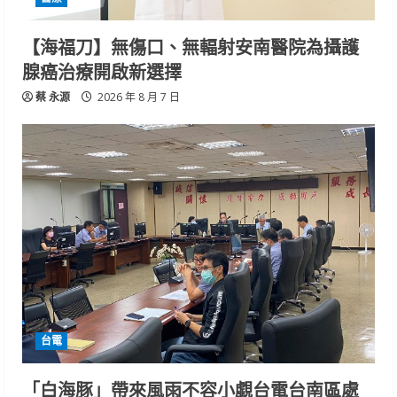
【海福刀】無傷口、無輻射安南醫院為攝護
腺癌治療開啟新選擇
蔡 永源
2026 年 8 月 7 日
台電
「白海豚」帶來風雨不容小覷台電台南區處