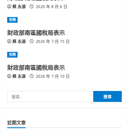
R
蔡 永源
2026 年 8 月 6 日
e
祱務
a
財政部南區國稅局表示
d
蔡 永源
2026 年 7 月 15 日
i
祱務
n
財政部南區國稅局表示
g
蔡 永源
2026 年 7 月 10 日
搜
尋
關
鍵
近期文章
字: