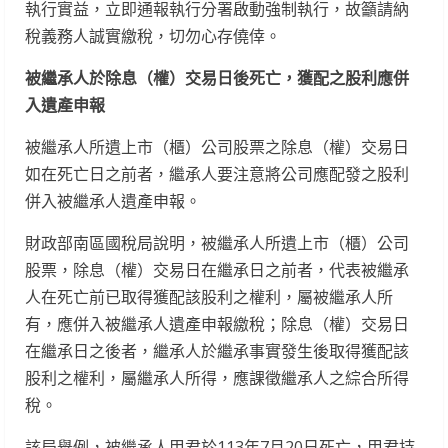
執行實益，立即通報執行分署啟動強制執行，故籲請納
稅義務人誠實繳稅，切勿心存僥倖。
被繼承人於除息（權）交易日後死亡，獲配之股利應併
入遺產申報
被繼承人所遺上市（櫃）公司股票之除息（權）交易日
如在死亡日之前者，繼承人要注意將公司應配發之股利
併入被繼承人遺產申報。
財政部南區國稅局說明，被繼承人所遺上市（櫃）公司
股票，除息（權）交易日在繼承日之前者，代表被繼承
人在死亡前已取得獲配該股利之權利，屬被繼承人所
有，應併入被繼承人遺產申報繳稅；除息（權）交易日
在繼承日之後者，繼承人於繼承事實發生後取得獲配該
股利之權利，屬繼承人所得，應課徵繼承人之綜合所得
稅。
該局舉例，被繼承人甲君於113年7月20日死亡，甲君持