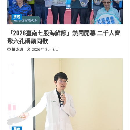
旅遊
「2026臺南七股海鮮節」熱鬧開幕 二千人齊
聚六孔碼頭同歡
蔡 永源
2026 年 8 月 8 日
醫療