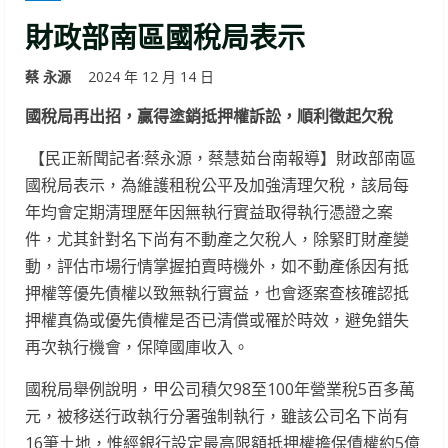
財政部南區國稅局表示
蔡 永源
2024 年 12 月 14 日
國稅局再出招，贏得塗銷抵押權訴訟，順利徵起欠稅
【民正新聞記者:蔡永源，蔡慧茹台南報導】財政部南區
國稅局表示，為維護租稅公平及加強清理欠稅，該局每
年均會定期清理歷年因無執行實益取得執行憑證之案
件，尤其針對名下尚有不動產之欠稅人，除緊盯財產變
動，評估市場行情掌握拍賣時機外，如不動產係因有抵
押權等優先債權以致無執行實益，也會逐案查核確認抵
押權真偽或優先債權是否已清償或罹於時效，避免錯失
再次執行機會，保障國庫收入。
國稅局舉例說明，甲公司積欠98至100年營業稅5百多萬
元，被移送行政執行分署強制執行，雖該公司名下尚有
16筆土地，惟經銀行設定最高限額抵押權擔保債權約5億