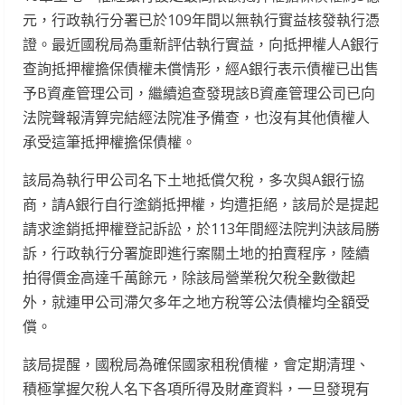
元，行政執行分署已於109年間以無執行實益核發執行憑
證。最近國稅局為重新評估執行實益，向抵押權人A銀行
查詢抵押權擔保債權未償情形，經A銀行表示債權已出售
予B資產管理公司，繼續追查發現該B資產管理公司已向
法院聲報清算完結經法院准予備查，也沒有其他債權人
承受這筆抵押權擔保債權。
該局為執行甲公司名下土地抵償欠稅，多次與A銀行協
商，請A銀行自行塗銷抵押權，均遭拒絕，該局於是提起
請求塗銷抵押權登記訴訟，於113年間經法院判決該局勝
訴，行政執行分署旋即進行案關土地的拍賣程序，陸續
拍得價金高達千萬餘元，除該局營業稅欠稅全數徵起
外，就連甲公司滯欠多年之地方稅等公法債權均全額受
償。
該局提醒，國稅局為確保國家租稅債權，會定期清理、
積極掌握欠稅人名下各項所得及財產資料，一旦發現有