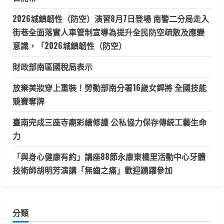
2026城鎮韌性（防空）演習8月7日登場 南警二分局走入
街巷全面落實人車管制宣導為提升全民防空疏散及應變
意識，「2026城鎮韌性（防空）
財政部南區國稅局表示
放棄美妝穿上重裝！勞動部南分署16歲女銲將 全國技能
競賽奪牌
臺南完成三座寺廟彩繪修護 公私協力保存傳統工藝生命
力
「與身心健康有約」講座88節永康東橋里活動中心牙體
技術師胡明芳演講「無齒之痛」歡迎踴躍參加
分類