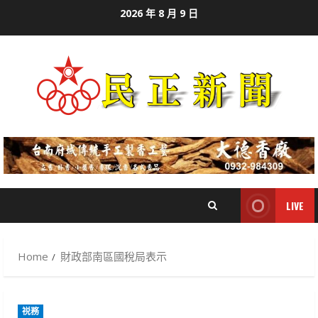
Skip
2026 年 8 月 9 日
to
content
LIVE
Home
財政部南區國稅局表示
祱務