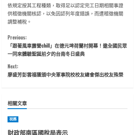
依規定按其工程種類，取得足以認定完工日期相關事證
供稽徵機關核認，以免因認列年度錯誤，而遭稽徵機關
調整補稅。
C
Previous:
「跟著風車露營chill」在德元埤荷蘭村開幕！邀全國民眾
o
一同來體驗聖誕前夕的台南冬日盛典
n
Next:
t
廖盛芳彭雲福獲頒中央軍事院校校友總會傑出校友殊榮
i
n
相關文章
u
祱務
e
財政部南區國稅局表示