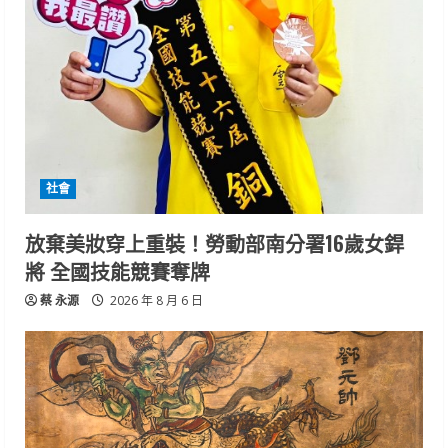
社會
放棄美妝穿上重裝！勞動部南分署16歲女銲
將 全國技能競賽奪牌
蔡 永源
2026 年 8 月 6 日