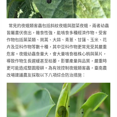
常見的夜蛾類害蟲包括斜紋夜蛾與甜菜夜蛾，兩者幼蟲
皆屬晝伏夜出，雜食性強，能啃食多種經濟作物。受害
作物包括葉菜類、茼蒿、大蒜、青蔥、甘藷、玉米、花
卉及豆科作物等數十種，其中豆科作物更常見受其嚴重
危害。夜蛾幼蟲食量大，會大量啃食植株心梢與葉片，
導致作物生長遲緩甚至枯萎，影響產量與品質，嚴重時
更可能造成整園廢耕。為有效控制夜蛾類害蟲，臺南農
改場建議農友採取以下八項綜合防治措施：