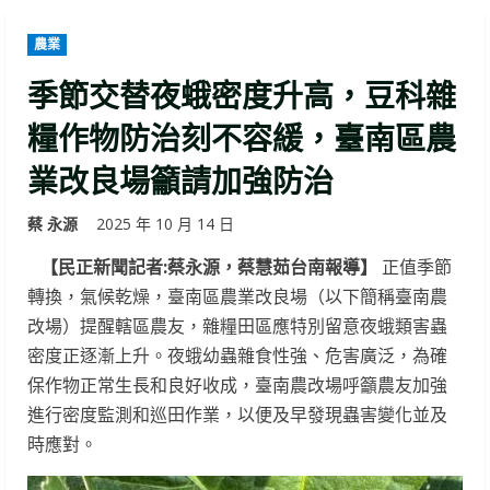
農業
季節交替夜蛾密度升高，豆科雜
糧作物防治刻不容緩，臺南區農
業改良場籲請加強防治
蔡 永源
2025 年 10 月 14 日
【民正新聞記者:蔡永源，蔡慧茹台南報導】
正值季節
轉換，氣候乾燥，臺南區農業改良場（以下簡稱臺南農
改場）提醒轄區農友，雜糧田區應特別留意夜蛾類害蟲
密度正逐漸上升。夜蛾幼蟲雜食性強、危害廣泛，為確
保作物正常生長和良好收成，臺南農改場呼籲農友加強
進行密度監測和巡田作業，以便及早發現蟲害變化並及
時應對。