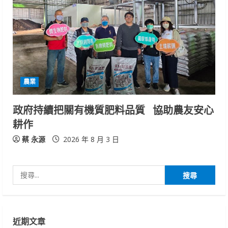
農業
政府持續把關有機質肥料品質 協助農友安心
耕作
蔡 永源
2026 年 8 月 3 日
搜
尋
關
鍵
近期文章
字: