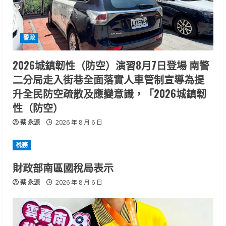
警政
2026城鎮韌性（防空）演習8月7日登場 南警
二分局走入街巷全面落實人車管制宣導為提
升全民防空疏散及應變意識，「2026城鎮韌
性（防空）
蔡 永源
2026 年 8 月 6 日
祱務
財政部南區國稅局表示
蔡 永源
2026 年 8 月 6 日