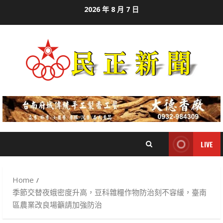
Skip
2026 年 8 月 7 日
to
content
LIVE
Home
季節交替夜蛾密度升高，豆科雜糧作物防治刻不容緩，臺南
區農業改良場籲請加強防治