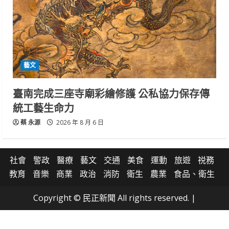
藝文
臺南完成三座寺廟彩繪修護 公私協力保存傳
統工藝生命力
蔡 永源
2026 年 8 月 6 日
社會
警政
醫療
藝文
交通
美食
運動
旅遊
祱務
教育
音樂
商業
政治
消防
衛生
農業
食品、衛生
Copyright © 民正新聞 All rights reserved.
|