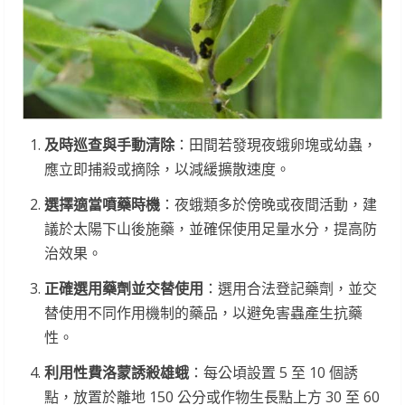
及時巡查與手動清除
：田間若發現夜蛾卵塊或幼蟲，
應立即捕殺或摘除，以減緩擴散速度。
選擇適當噴藥時機
：夜蛾類多於傍晚或夜間活動，建
議於太陽下山後施藥，並確保使用足量水分，提高防
治效果。
正確選用藥劑並交替使用
：選用合法登記藥劑，並交
替使用不同作用機制的藥品，以避免害蟲產生抗藥
性。
利用性費洛蒙誘殺雄蛾
：每公頃設置 5 至 10 個誘
點，放置於離地 150 公分或作物生長點上方 30 至 60