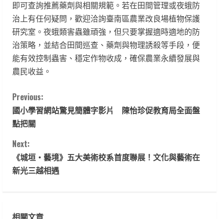
即可查詢推薦藥劑與相關規範。若在田間管理或夜蛾防
治上有任何疑問，歡迎洽詢臺南區農業改良場植物保護
研究室。夜蛾類害蟲雖頑強，但只要掌握適時適地的防
治策略，並結合田間巡查、藥劑與物理誘殺等手段，便
能有效控制蟲害、穩定作物收成，確保農業永續發展與
農民收益。
C
Previous:
國小學習網站驚見簡體字影片 陳怡珍促教育局全面盤
o
點把關
n
Next:
t
《城垣・藝境》五大美術校系首度聯展！文化與藝術在
新光三越相遇
i
n
相關文章