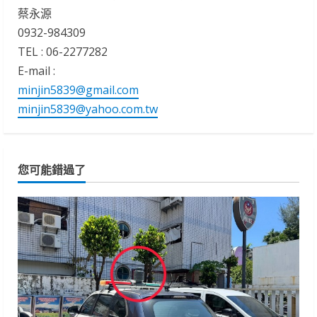
蔡永源
0932-984309
TEL : 06-2277282
E-mail :
minjin5839@gmail.com
minjin5839@yahoo.com.tw
您可能錯過了