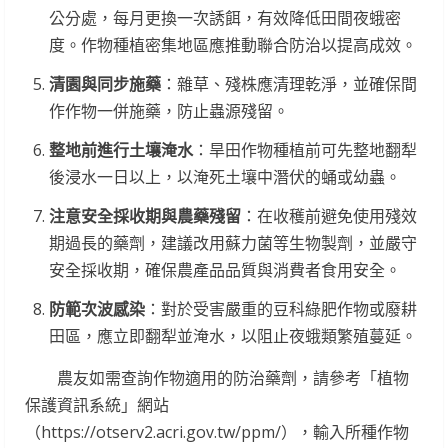
公分處，每月更換一次誘餌，有效降低田間夜蛾密
度。作物種植密集地區應推動聯合防治以提高成效。
清園與同步施藥
：雜草、殘株應清理乾淨，並確保間
作作物一併施藥，防止蟲源殘留。
整地前進行土壤淹水
：旱田作物種植前可先整地翻犁
後浸水一日以上，以淹死土壤中潛伏的蛹或幼蟲。
注意安全採收期與農藥殘留
：在收穫前避免使用殘效
期過長的藥劑，建議改用蘇力菌等生物製劑，並嚴守
安全採收期，確保農產品品質與消費者食用安全。
防範次波感染
：對於受害嚴重的豆科綠肥作物或廢耕
田區，應立即翻犁並淹水，以阻止夜蛾類繁殖蔓延。
農友如需查詢作物適用的防治藥劑，請參考「植物
保護資訊系統」網站
（https://otserv2.acri.gov.tw/ppm/），輸入所種作物