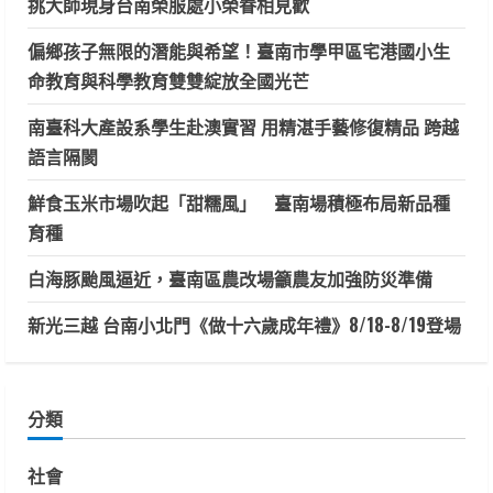
挑大師現身台南榮服處小榮眷相見歡
偏鄉孩子無限的潛能與希望！臺南市學甲區宅港國小生
命教育與科學教育雙雙綻放全國光芒
南臺科大產設系學生赴澳實習 用精湛手藝修復精品 跨越
語言隔閡
鮮食玉米市場吹起「甜糯風」 臺南場積極布局新品種
育種
白海豚颱風逼近，臺南區農改場籲農友加強防災準備
新光三越 台南小北門《做十六歲成年禮》8/18-8/19登場
分類
社會