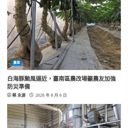
農業
白海豚颱風逼近，臺南區農改場籲農友加強
防災準備
蔡 永源
2026 年 8 月 6 日