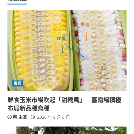
u
e
R
e
a
d
i
農業
n
鮮食玉米市場吹起「甜糯風」 臺南場積極
g
布局新品種育種
蔡 永源
2026 年 8 月 6 日