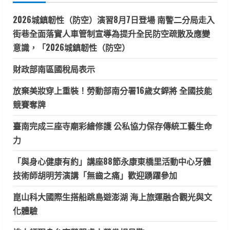
2026城鎮韌性（防空）演習8月7日登場 南警二分局走入
街巷全面落實人車管制宣導為提升全民防空疏散及應變
意識，「2026城鎮韌性（防空）
財政部南區國稅局表示
放棄美妝穿上重裝！勞動部南分署16歲女銲將 全國技能
競賽奪牌
臺南完成三座寺廟彩繪修護 公私協力保存傳統工藝生命
力
「與身心健康有約」講座88節永康東橋里活動中心牙體
技術師胡明芳演講「無齒之痛」歡迎踴躍參加
崑山科大國際生搭船跳島遊澎湖 海上旅運融合觀光與文
化體驗